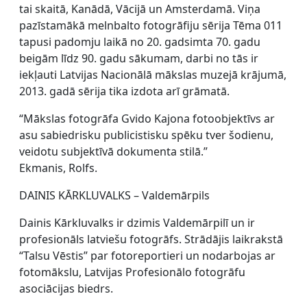
tai skaitā, Kanādā, Vācijā un Amsterdamā. Viņa
pazīstamākā melnbalto fotogrāfiju sērija Tēma 011
tapusi padomju laikā no 20. gadsimta 70. gadu
beigām līdz 90. gadu sākumam, darbi no tās ir
iekļauti Latvijas Nacionālā mākslas muzejā krājumā,
2013. gadā sērija tika izdota arī grāmatā.
“Mākslas fotogrāfa Gvido Kajona fotoobjektīvs ar
asu sabiedrisku publicistisku spēku tver šodienu,
veidotu subjektīvā dokumenta stilā.”
Ekmanis, Rolfs.
DAINIS KĀRKLUVALKS – Valdemārpils
Dainis Kārkluvalks ir dzimis Valdemārpilī un ir
profesionāls latviešu fotogrāfs. Strādājis laikrakstā
“Talsu Vēstis” par fotoreportieri un nodarbojas ar
fotomākslu, Latvijas Profesionālo fotogrāfu
asociācijas biedrs.