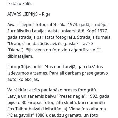
izstāžu zālēs.
AIVARS LIEPIŅŠ – Rīga
Aivars Liepiņš fotografēt sāka 1973. gadā, studējot
žurnālistiku Latvijas Valsts universitātē. Kopš 1977.
gada strādājis par štata fotogrāfu. Strādājis žurnālā
“Draugs” un dažādās avīzēs (pašlaik – avīzē
“Diena”). Bijis viens no foto ziņu aģentūras A.F.I.
dibinātajiem.
Fotogrāfijas publicētas gan Latvijā, gan dažādos
izdevumos ārzemēs. Paralēli darbam presē gatavo
autorkolekcijas.
Vairākkārt atzīts par labāko preses fotogrāfu
Latvijā un saņēmis balvu “Preses nagla”. 1992. gadā
bijis to 30 Eiropas fotogrāfu skaitā, kuri nominēti
Fox Talbot balvai (Lielbritānija). Viena foto albuma
(“Daugavpils” 1988.), daudzu grāmatu un foto