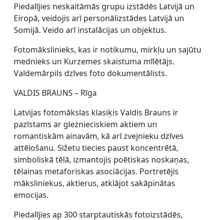
Piedalījies neskaitāmās grupu izstādēs Latvijā un
Eiropā, veidojis arī personālizstādes Latvijā un
Somijā. Veido arī instalācijas un objektus.
Fotomākslinieks, kas ir notikumu, mirkļu un sajūtu
mednieks un Kurzemes skaistuma mīlētājs.
Valdemārpils dzīves foto dokumentālists.
VALDIS BRAUNS – Rīga
Latvijas fotomākslas klasiķis Valdis Brauns ir
pazīstams ar gleznieciskiem aktiem un
romantiskām ainavām, kā arī zvejnieku dzīves
attēlošanu. Sižetu tiecies paust koncentrētā,
simboliskā tēlā, izmantojis poētiskas noskaņas,
tēlainas metaforiskas asociācijas. Portretējis
māksliniekus, aktierus, atklājot sakāpinātas
emocijas.
Piedalījies ap 300 starptautiskās fotoizstādēs,