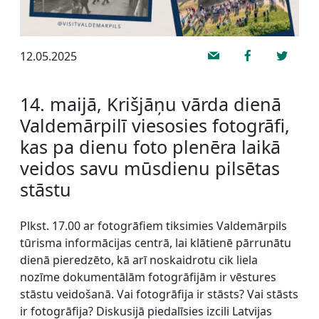
12.05.2025
14. maijā, Krišjāņu vārda dienā
Valdemārpilī viesosies fotogrāfi,
kas pa dienu foto plenēra laikā
veidos savu mūsdienu pilsētas
stāstu
Plkst. 17.00 ar fotogrāfiem tiksimies Valdemārpils
tūrisma informācijas centrā, lai klātienē pārrunātu
dienā pieredzēto, kā arī noskaidrotu cik liela
nozīme dokumentālām fotogrāfijām ir vēstures
stāstu veidošanā. Vai fotogrāfija ir stāsts? Vai stāsts
ir fotogrāfija? Diskusijā piedalīsies izcili Latvijas