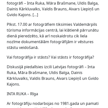
fotogrāfi – Inta Ruka, Māra Brašmane, Uldis Balga,
Dainis Kārkluvalks, Valdis Brauns, Aivars Liepiņš un
Gvido Kajons. […]
Plkst. 17.00 ar fotogrāfiem tiksimies Valdemārpils
tūrisma informācijas centrā, lai klātienē pārrunātu
dienā pieredzēto, kā arī noskaidrotu cik liela
nozīme dokumentālām fotogrāfijām ir vēstures
stāstu veidošanā.
Vai fotogrāfija ir stāsts? Vai stāsts ir fotogrāfija?
Diskusijā piedalīsies izcili Latvijas fotogrāfi – Inta
Ruka, Māra Brašmane, Uldis Balga, Dainis
Kārkluvalks, Valdis Brauns, Aivars Liepiņš un Gvido
Kajons.
INTA RUKA – Rīga
Ar fotogrāfiju nodarbojas no 1981.gada un pamati