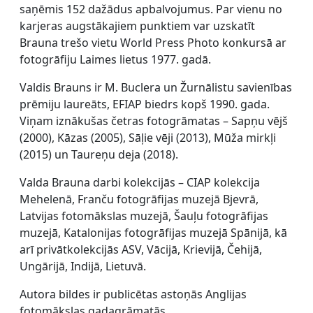
saņēmis 152 dažādus apbalvojumus. Par vienu no
karjeras augstākajiem punktiem var uzskatīt
Brauna trešo vietu World Press Photo konkursā ar
fotogrāfiju Laimes lietus 1977. gadā.
Valdis Brauns ir M. Buclera un Žurnālistu savienības
prēmiju laureāts, EFIAP biedrs kopš 1990. gada.
Viņam iznākušas četras fotogrāmatas – Sapņu vējš
(2000), Kāzas (2005), Sāļie vēji (2013), Mūža mirkļi
(2015) un Taureņu deja (2018).
Valda Brauna darbi kolekcijās – CIAP kolekcija
Mehelenā, Franču fotogrāfijas muzejā Bjevrā,
Latvijas fotomākslas muzejā, Šauļu fotogrāfijas
muzejā, Katalonijas fotogrāfijas muzejā Spānijā, kā
arī privātkolekcijās ASV, Vācijā, Krievijā, Čehijā,
Ungārijā, Indijā, Lietuvā.
Autora bildes ir publicētas astoņās Anglijas
fotomākslas gadagrāmatās.