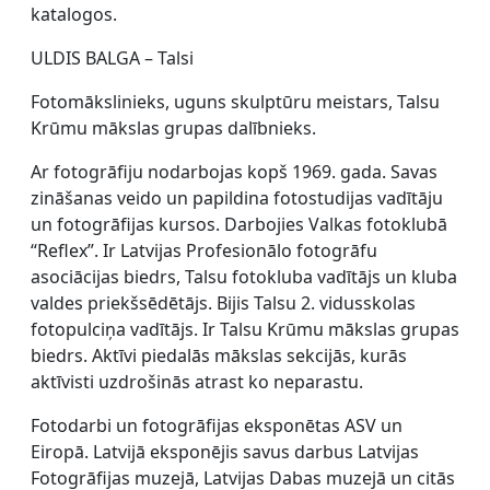
katalogos.
ULDIS BALGA – Talsi
Fotomākslinieks, uguns skulptūru meistars, Talsu
Krūmu mākslas grupas dalībnieks.
Ar fotogrāfiju nodarbojas kopš 1969. gada. Savas
zināšanas veido un papildina fotostudijas vadītāju
un fotogrāfijas kursos. Darbojies Valkas fotoklubā
“Reflex”. Ir Latvijas Profesionālo fotogrāfu
asociācijas biedrs, Talsu fotokluba vadītājs un kluba
valdes priekšsēdētājs. Bijis Talsu 2. vidusskolas
fotopulciņa vadītājs. Ir Talsu Krūmu mākslas grupas
biedrs. Aktīvi piedalās mākslas sekcijās, kurās
aktīvisti uzdrošinās atrast ko neparastu.
Fotodarbi un fotogrāfijas eksponētas ASV un
Eiropā. Latvijā eksponējis savus darbus Latvijas
Fotogrāfijas muzejā, Latvijas Dabas muzejā un citās