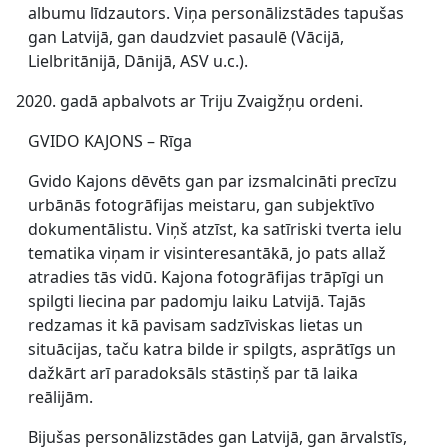
albumu līdzautors. Viņa personālizstādes tapušas
gan Latvijā, gan daudzviet pasaulē (Vācijā,
Lielbritānijā, Dānijā, ASV u.c.).
gadā apbalvots ar Triju Zvaigžņu ordeni.
GVIDO KAJONS – Rīga
Gvido Kajons dēvēts gan par izsmalcināti precīzu
urbānās fotogrāfijas meistaru, gan subjektīvo
dokumentālistu. Viņš atzīst, ka satīriski tverta ielu
tematika viņam ir visinteresantākā, jo pats allaž
atradies tās vidū. Kajona fotogrāfijas trāpīgi un
spilgti liecina par padomju laiku Latvijā. Tajās
redzamas it kā pavisam sadzīviskas lietas un
situācijas, taču katra bilde ir spilgts, asprātīgs un
dažkārt arī paradoksāls stāstiņš par tā laika
reālijām.
Bijušas personālizstādes gan Latvijā, gan ārvalstīs,