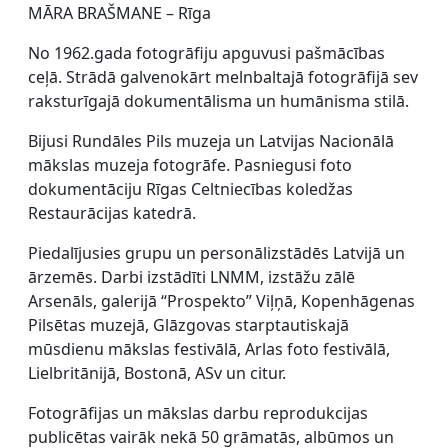
MĀRA BRAŠMANE – Rīga
No 1962.gada fotogrāfiju apguvusi pašmācības
ceļā. Strādā galvenokārt melnbaltajā fotogrāfijā sev
raksturīgajā dokumentālisma un humānisma stilā.
Bijusi Rundāles Pils muzeja un Latvijas Nacionālā
mākslas muzeja fotogrāfe. Pasniegusi foto
dokumentāciju Rīgas Celtniecības koledžas
Restaurācijas katedrā.
Piedalījusies grupu un personālizstādēs Latvijā un
ārzemēs. Darbi izstādīti LNMM, izstāžu zālē
Arsenāls, galerijā “Prospekto” Viļņā, Kopenhāgenas
Pilsētas muzejā, Glāzgovas starptautiskajā
mūsdienu mākslas festivālā, Arlas foto festivālā,
Lielbritānijā, Bostonā, ASv un citur.
Fotogrāfijas un mākslas darbu reprodukcijas
publicētas vairāk nekā 50 grāmatās, albūmos un