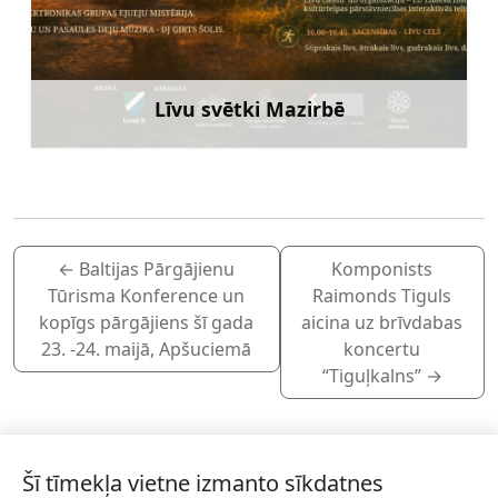
Līvu svētki Mazirbē
Uzzināt vairāk
←
Baltijas Pārgājienu
Komponists
Tūrisma Konference un
Raimonds Tiguls
kopīgs pārgājiens šī gada
aicina uz brīvdabas
23. -24. maijā, Apšuciemā
koncertu
“Tiguļkalns”
→
Šī tīmekļa vietne izmanto sīkdatnes