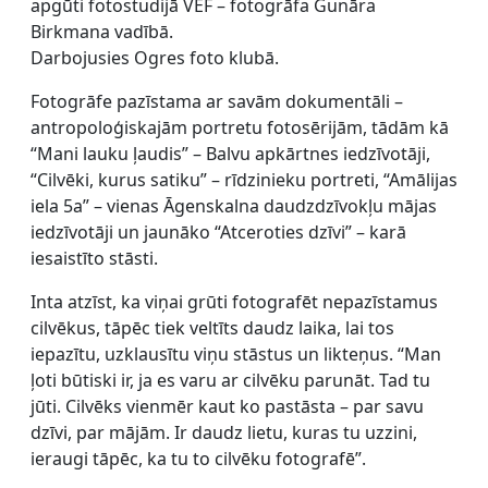
apgūti fotostudijā VEF – fotogrāfa Gunāra
Birkmana vadībā.
Darbojusies Ogres foto klubā.
Fotogrāfe pazīstama ar savām dokumentāli –
antropoloģiskajām portretu fotosērijām, tādām kā
“Mani lauku ļaudis” – Balvu apkārtnes iedzīvotāji,
“Cilvēki, kurus satiku” – rīdzinieku portreti, “Amālijas
iela 5a” – vienas Āgenskalna daudzdzīvokļu mājas
iedzīvotāji un jaunāko “Atceroties dzīvi” – karā
iesaistīto stāsti.
Inta atzīst, ka viņai grūti fotografēt nepazīstamus
cilvēkus, tāpēc tiek veltīts daudz laika, lai tos
iepazītu, uzklausītu viņu stāstus un likteņus. “Man
ļoti būtiski ir, ja es varu ar cilvēku parunāt. Tad tu
jūti. Cilvēks vienmēr kaut ko pastāsta – par savu
dzīvi, par mājām. Ir daudz lietu, kuras tu uzzini,
ieraugi tāpēc, ka tu to cilvēku fotografē”.