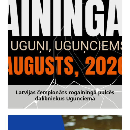
Latvijas čempionāts rogainingā pulcēs
dalībniekus Uguņciemā
Uzzināt vairāk