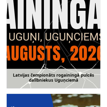
Latvijas čempionāts rogainingā pulcēs
dalībniekus Uguņciemā
Uzzināt vairāk