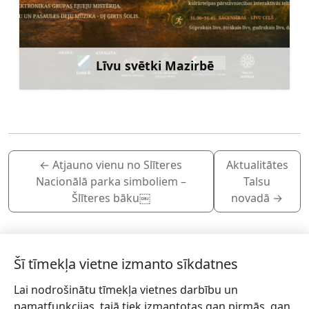
Līvu svētki Mazirbē
Uzzināt vairāk
←
Atjauno vienu no Slīteres
Aktualitātes
Nacionālā parka simboliem –
Talsu
Šlīteres bāku￼
novadā
→
Šī tīmekļa vietne izmanto sīkdatnes
Lai nodrošinātu tīmekļa vietnes darbību un
Piesakies jaunumiem!
pamatfunkcijas, tajā tiek izmantotas gan pirmās, gan