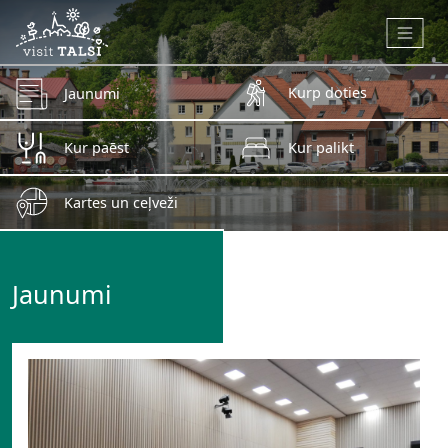
Skip to main content
Kurp doties
Jaunumi
Kur paēst
Kur palikt
Kartes un ceļveži
Jaunumi