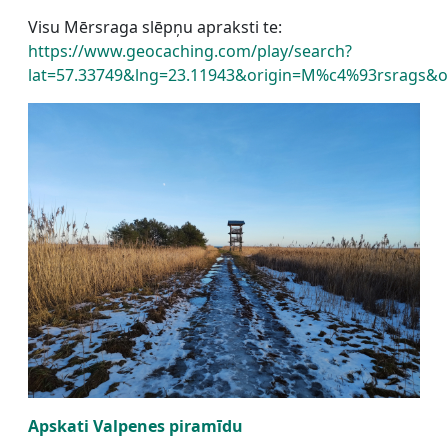
Visu Mērsraga slēpņu apraksti te:
https://www.geocaching.com/play/search?
lat=57.33749&lng=23.11943&origin=M%c4%93rsrags&o
Apskati Valpenes piramīdu