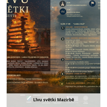
Līvu svētki Mazirbē
Uzzināt vairāk