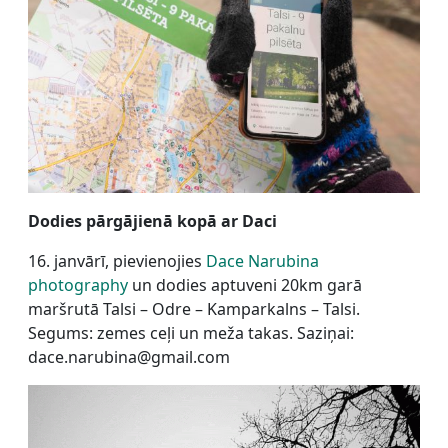
Dodies pārgājienā kopā ar Daci
16. janvārī, pievienojies
Dace Narubina
photography
un dodies aptuveni 20km garā
maršrutā Talsi – Odre – Kamparkalns – Talsi.
Segums: zemes ceļi un meža takas. Saziņai:
dace.narubina@gmail.com