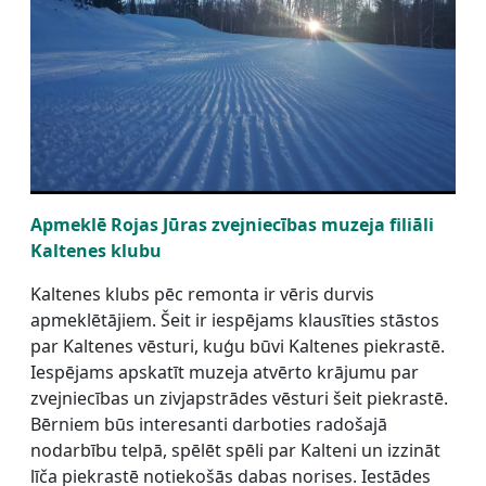
Apmeklē Rojas Jūras zvejniecības muzeja filiāli
Kaltenes klubu
Kaltenes klubs pēc remonta ir vēris durvis
apmeklētājiem. Šeit ir iespējams klausīties stāstos
par Kaltenes vēsturi, kuģu būvi Kaltenes piekrastē.
Iespējams apskatīt muzeja atvērto krājumu par
zvejniecības un zivjapstrādes vēsturi šeit piekrastē.
Bērniem būs interesanti darboties radošajā
nodarbību telpā, spēlēt spēli par Kalteni un izzināt
līča piekrastē notiekošās dabas norises. Iestādes