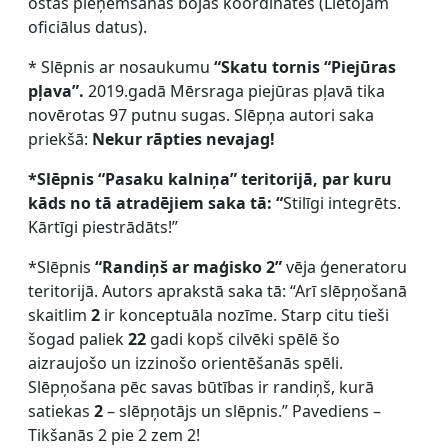
ostas pieņemšanas bojas koordinātes (Lietojam
oficiālus datus).
* Slēpnis ar nosaukumu
“Skatu tornis “Piejūras
pļava”.
2019.gadā Mērsraga piejūras pļavā tika
novērotas 97 putnu sugas. Slēpņa autori saka
priekšā:
Nekur rāpties nevajag!
*Slēpnis “Pasaku kalniņa” teritorijā, par kuru
kāds no tā atradējiem saka tā: “
Stilīgi integrēts.
Kārtīgi piestrādāts!”
*Slēpnis
“Randiņš ar maģisko 2”
vēja ģeneratoru
teritorijā. Autors aprakstā saka tā: “Arī slēpņošanā
skaitlim
2
ir konceptuāla nozīme. Starp citu tieši
šogad paliek
22
gadi kopš cilvēki spēlē šo
aizraujošo un izzinošo orientēšanās spēli.
Slēpņošana pēc savas būtības ir randiņš, kurā
satiekas
2
– slēpņotājs un slēpnis.” Pavediens –
Tikšanās 2 pie 2 zem 2!