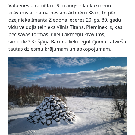
Valpenes piramīda ir 9 m augsts laukakmeņu
krāvums ar pamatnes apkārtmēru 38 m, to pēc
dzejnieka Imanta Ziedoņa ieceres 20. gs. 80. gadu
vidū veidojis tēlnieks Vilnis Titāns. Piemineklis, kas
pēc savas formas ir lielu akmeņu krāvums,
simbolizē Krišjāņa Barona lielo ieguldījumu Latviešu
tautas dziesmu krājumam un apkopojumam.