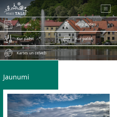
Skip to main content
Kurp doties
Jaunumi
Kur paēst
Kur palikt
Kartes un ceļveži
Jaunumi