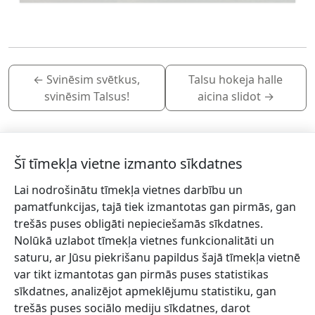
←
Svinēsim svētkus,
Talsu hokeja halle
svinēsim Talsus!
aicina slidot
→
Šī tīmekļa vietne izmanto sīkdatnes
Lai nodrošinātu tīmekļa vietnes darbību un
Piesakies jaunumiem!
pamatfunkcijas, tajā tiek izmantotas gan pirmās, gan
trešās puses obligāti nepieciešamās sīkdatnes.
Pieraksties jaunumiem e-pastā un nepalaid garām
Nolūkā uzlabot tīmekļa vietnes funkcionalitāti un
jaunākās aktualitātes.
saturu, ar Jūsu piekrišanu papildus šajā tīmekļa vietnē
var tikt izmantotas gan pirmās puses statistikas
sīkdatnes, analizējot apmeklējumu statistiku, gan
trešās puses sociālo mediju sīkdatnes, darot