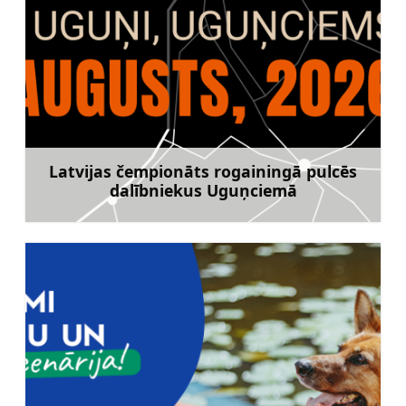
Latvijas čempionāts rogainingā pulcēs
dalībniekus Uguņciemā
Uzzināt vairāk