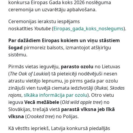
konkursa Eiropas Gada koks 2026 noslēguma
ceremonija un uzvarētāju apbalvošana.
Ceremonijas ierakstu iespējams
noskatīties
Youtube
(
Eiropas_gada_koks_noslegums
).
Par dažādiem Eiropas kokiem un viņu stāstiem
šogad
pirmoreiz balsots, izmantojot atšķirīgu
sistēmu.
Pirmās vietas ieguvēju,
parasto ozolu
no Lietuvas
(
The Oak of Laukiai
) tā pieteicēji nodēvējuši nesen
atrastu vietējo lepnumu, jo pirms gada par ozolu
zinājuši vien tuvējā ciemata iedzīvotāji
(
Rukai, Skodas
rajons
,
sīkāka informācija par ozolu
). Otro vietu
ieguva
Vecā mežābele
(
Old wild apple tree
) no
Slovākijas, trešajā vietā
parastā vīksna jeb līkā
vīksna
(
Crooked tree
) no Polijas.
Kā vēstīts iepriekš, Latvija konkursā piedalījās