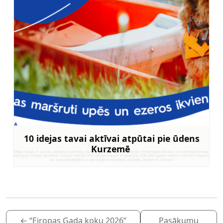
10 idejas tavai aktīvai atpūtai pie ūdens
Kurzemē
Uzzināt vairāk
←
“Eiropas Gada koku 2026”
Pasākumu