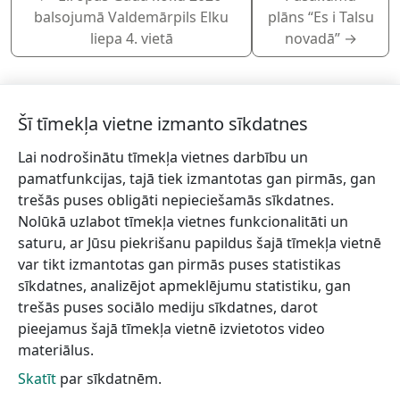
balsojumā Valdemārpils Elku
plāns “Es i Talsu
liepa 4. vietā
novadā”
→
Šī tīmekļa vietne izmanto sīkdatnes
Lai nodrošinātu tīmekļa vietnes darbību un
Piesakies jaunumiem!
pamatfunkcijas, tajā tiek izmantotas gan pirmās, gan
trešās puses obligāti nepieciešamās sīkdatnes.
Pieraksties jaunumiem e-pastā un nepalaid garām
Nolūkā uzlabot tīmekļa vietnes funkcionalitāti un
jaunākās aktualitātes.
saturu, ar Jūsu piekrišanu papildus šajā tīmekļa vietnē
var tikt izmantotas gan pirmās puses statistikas
sīkdatnes, analizējot apmeklējumu statistiku, gan
trešās puses sociālo mediju sīkdatnes, darot
Vēlos saņemt jaunumus uz norādīto e-pasta adresi.
pieejamus šajā tīmekļa vietnē izvietotos video
materiālus.
Skatīt
par sīkdatnēm.