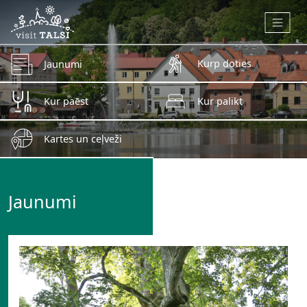
Skip to main content
Kurp doties
Jaunumi
Kur paēst
Kur palikt
Kartes un ceļveži
Jaunumi