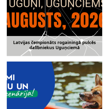
Latvijas čempionāts rogainingā pulcēs
dalībniekus Uguņciemā
Uzzināt vairāk