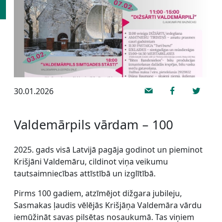
30.01.2026
Valdemārpils vārdam – 100
2025. gads visā Latvijā pagāja godinot un pieminot
Krišjāni Valdemāru, cildinot viņa veikumu
tautsaimniecības attīstībā un izglītībā.
Pirms 100 gadiem, atzīmējot dižgara jubileju,
Sasmakas ļaudis vēlējās Krišjāņa Valdemāra vārdu
iemūžināt savas pilsētas nosaukumā. Tas viņiem