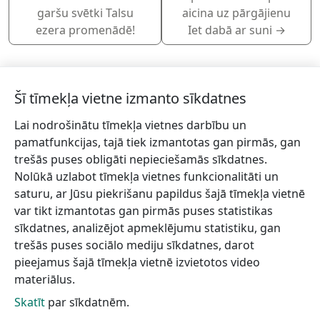
garšu svētki Talsu
aicina uz pārgājienu
ezera promenādē!
Iet dabā ar suni
→
Šī tīmekļa vietne izmanto sīkdatnes
Lai nodrošinātu tīmekļa vietnes darbību un
Piesakies jaunumiem!
pamatfunkcijas, tajā tiek izmantotas gan pirmās, gan
trešās puses obligāti nepieciešamās sīkdatnes.
Pieraksties jaunumiem e-pastā un nepalaid garām
Nolūkā uzlabot tīmekļa vietnes funkcionalitāti un
jaunākās aktualitātes.
saturu, ar Jūsu piekrišanu papildus šajā tīmekļa vietnē
var tikt izmantotas gan pirmās puses statistikas
sīkdatnes, analizējot apmeklējumu statistiku, gan
trešās puses sociālo mediju sīkdatnes, darot
Vēlos saņemt jaunumus uz norādīto e-pasta adresi.
pieejamus šajā tīmekļa vietnē izvietotos video
materiālus.
Skatīt
par sīkdatnēm.