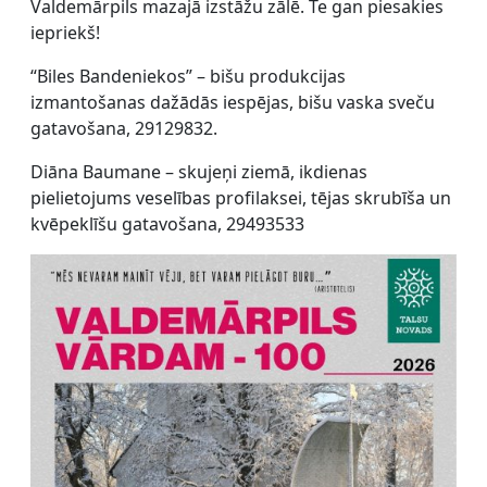
Valdemārpils mazajā izstāžu zālē. Te gan piesakies
iepriekš!
“Biles Bandeniekos” – bišu produkcijas
izmantošanas dažādās iespējas, bišu vaska sveču
gatavošana, 29129832.
Diāna Baumane – skujeņi ziemā, ikdienas
pielietojums veselības profilaksei, tējas skrubīša un
kvēpeklīšu gatavošana, 29493533