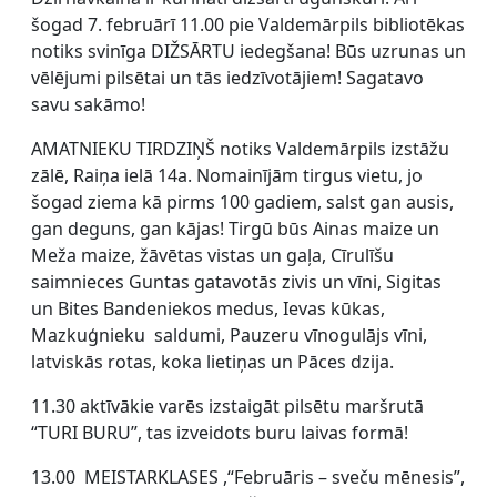
šogad 7. februārī 11.00 pie Valdemārpils bibliotēkas
notiks svinīga DIŽSĀRTU iedegšana! Būs uzrunas un
vēlējumi pilsētai un tās iedzīvotājiem! Sagatavo
savu sakāmo!
AMATNIEKU TIRDZIŅŠ notiks Valdemārpils izstāžu
zālē, Raiņa ielā 14a. Nomainījām tirgus vietu, jo
šogad ziema kā pirms 100 gadiem, salst gan ausis,
gan deguns, gan kājas! Tirgū būs Ainas maize un
Meža maize, žāvētas vistas un gaļa, Cīrulīšu
saimnieces Guntas gatavotās zivis un vīni, Sigitas
un Bites Bandeniekos medus, Ievas kūkas,
Mazkuģnieku saldumi, Pauzeru vīnogulājs vīni,
latviskās rotas, koka lietiņas un Pāces dzija.
11.30 aktīvākie varēs izstaigāt pilsētu maršrutā
“TURI BURU”, tas izveidots buru laivas formā!
13.00 MEISTARKLASES ,“Februāris – sveču mēnesis”,