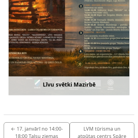
Līvu svētki Mazirbē
Uzzināt vairāk
←
17. janvārī no 14:00-
LVM tūrisma un
18:00 Talsu ziemas
atpūtas centrs Spāre