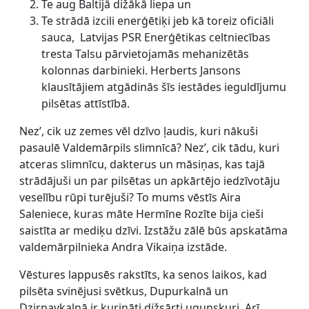
Te aug Baltijā dižākā liepa un
Te strādā izcili enerģētiķi jeb kā toreiz oficiāli
sauca, Latvijas PSR Enerģētikas celtniecības
tresta Talsu pārvietojamās mehanizētās
kolonnas darbinieki. Herberts Jansons
klausītājiem atgādinās šīs iestādes ieguldījumu
pilsētas attīstībā.
Nez’, cik uz zemes vēl dzīvo ļaudis, kuri nākuši
pasaulē Valdemārpils slimnīcā? Nez’, cik tādu, kuri
atceras slimnīcu, dakterus un māsiņas, kas tajā
strādājuši un par pilsētas un apkārtējo iedzīvotāju
veselību rūpi turējuši? To mums vēstīs Aira
Saleniece, kuras māte Hermīne Rozīte bija cieši
saistīta ar mediķu dzīvi. Izstāžu zālē būs apskatāma
valdemārpilnieka Andra Vikaiņa izstāde.
Vēstures lappusēs rakstīts, ka senos laikos, kad
pilsēta svinējusi svētkus, Dupurkalnā un
Dzirnavkalnā ir kurināti dižsārti ugunskuri. Arī