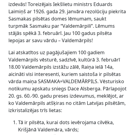
izdevās! Toreizējais Iekšlietu ministrs Eduards
Laimiņš ar 1926. gada 29. janvāra rezolūciju piekrita
Sasmakas pilsētas domes lēmumam, saukt
turpmāk Sasmaku par “Valdemārpili”. Lēmums
stājās spēkā 3. februārī. Jau 100 gadus pilsēta
lepojas ar savu vārdu – Valdemārpils!
Lai atskatītos uz pagājušajiem 100 gadiem
Valdemārpils vēsturē, sadzīvē, kultūrā 3. februārī
18.00 Valdemārpils izstāžu zālē, Raiņa ielā 14a,
aicināti visi interesenti, kuriem saistoša ir pilsētas
vārda maiņa SASMAKA=VALDEMĀRPILS. Vēsturisko
notikumu apskatu sniegs Dace Alsberga. Pārlapojot
20. gs. 60.-90. gadu preses izdevumus, meklējot, ar
ko Valdemārpils atšķiras no citām Latvijas pilsētām,
izkristalizējas trīs lietas:
Tā ir pilsēta, kurai dots ievērojama cilvēka,
Krišjānā Valdemāra, vārds;