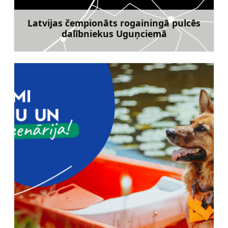
Latvijas čempionāts rogainingā pulcēs
dalībniekus Uguņciemā
Uzzināt vairāk