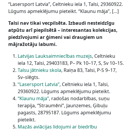
“Lasersport Latvia”, Celtnieku iela 1, Talsi, 29360922.
Lūgums apmeklējumu pieteikt. “Klaunu māja”, […]
Talsi nav tikai vecpilsēta. Izbaudi nesteidzīgu
atpūtu arī piepilsētā – interesantas kolekcijas,
piedzīvojumi ar ģimeni vai draugiem un
mājražotāju labumi.
Latvijas Lauksaimniecības muzejs
, Celtnieku
iela 12, Talsi, 29403183, P– Pk 10–17, S, Sv 10–15.
Talsu jātnieku skola
, Raiņa 83, Talsi, P-S 9–17,
Sv–slēgts.
“Lasersport Latvia”
, Celtnieku iela 1, Talsi,
29360922. Lūgums apmeklējumu pieteikt.
“Klaunu māja”
, radošas nodarbības, suņu
terapija, “Straumēni”, Jaunzemes, Ģibuļu
pagasts, 28795187. Lūgums apmeklējumu
pieteikt.
Mazās aviācijas lidojumi ar biedrību