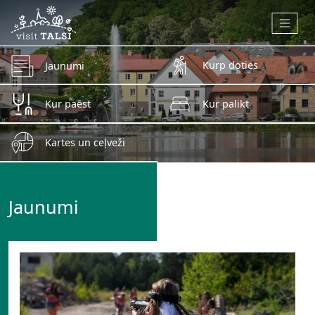
Skip to main content
Kurp doties
Jaunumi
Kur paēst
Kur palikt
Kartes un ceļveži
Jaunumi