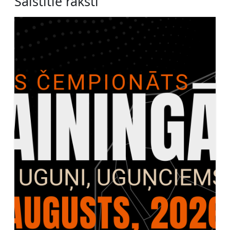
Saistītie raksti