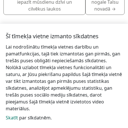
iepazīt mūsdienu dzīvi un
nogale Talsu
cilvēkus laukos
novadā
→
Šī tīmekļa vietne izmanto sīkdatnes
Lai nodrošinātu tīmekļa vietnes darbību un
Piesakies jaunumiem!
pamatfunkcijas, tajā tiek izmantotas gan pirmās, gan
trešās puses obligāti nepieciešamās sīkdatnes.
Pieraksties jaunumiem e-pastā un nepalaid garām
Nolūkā uzlabot tīmekļa vietnes funkcionalitāti un
jaunākās aktualitātes.
saturu, ar Jūsu piekrišanu papildus šajā tīmekļa vietnē
var tikt izmantotas gan pirmās puses statistikas
sīkdatnes, analizējot apmeklējumu statistiku, gan
trešās puses sociālo mediju sīkdatnes, darot
Vēlos saņemt jaunumus uz norādīto e-pasta adresi.
pieejamus šajā tīmekļa vietnē izvietotos video
materiālus.
Skatīt
par sīkdatnēm.
Talsu novada TIC
Informācijai
Lapas karte