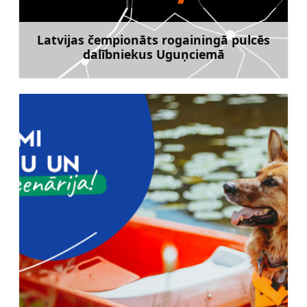
Latvijas čempionāts rogainingā pulcēs
dalībniekus Uguņciemā
Uzzināt vairāk