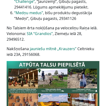
“Challenge”
, “Jaunzemji”, Ģibuļu pagasts,
29441416. Lūgums apmeklējumu pieteikt.
“Medņu medus”
, bišu produktu degustācija
“Medņi”, Ģibuļu pagasts, 29341126
No Talsiem ērta nokļūšana pa veloceliņu Raiņa ielā.
Velonoma:
SIA “Grandios”
, Ziemeļu ielā 28,
29496512.
Nakšņošana
jauniešu mītnē „Krauzers”
Celtnieku
ielā 23A, 29156068.