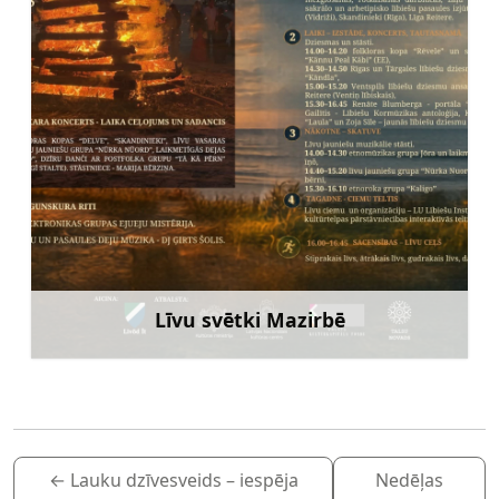
Līvu svētki Mazirbē
Uzzināt vairāk
←
Lauku dzīvesveids – iespēja
Nedēļas