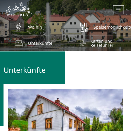
Zum Hauptinhalt springen
Wo hin
Speisemöglichkeit
Karten und
Unterkünfte
Reiseführer
Unterkünfte