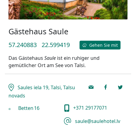
Gästehaus Saule
57.240883
22.599419
Gehen Sie mit
Das Gästehaus
Saule
ist ein ruhiger und
gemütlicher Ort am See von Talsi.
Saules iela 19, Talsi, Talsu
novads
+371 29177071
Betten
16
saule@saulehotel.lv