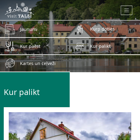
Skip to main content
Kurp doties
Jaunumi
Kur paēst
Kur palikt
Kartes un ceļveži
Kur palikt