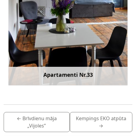
Apartamenti Nr.33
Uzzināt vairāk
←
Brīvdienu māja
Kempings EKO atpūta
„Vijoles”
→