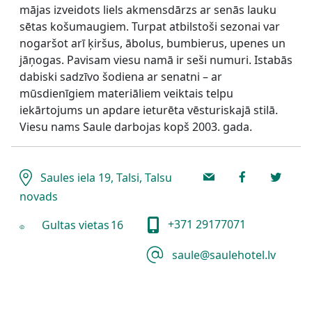
mājas izveidots liels akmensdārzs ar senās lauku
sētas košumaugiem. Turpat atbilstoši sezonai var
nogaršot arī ķiršus, ābolus, bumbierus, upenes un
jāņogas. Pavisam viesu namā ir seši numuri. Istabās
dabiski sadzīvo šodiena ar senatni – ar
mūsdienīgiem materiāliem veiktais telpu
iekārtojums un apdare ieturēta vēsturiskajā stilā.
Viesu nams Saule darbojas kopš 2003. gada.
Saules iela 19, Talsi, Talsu
novads
+371 29177071
Gultas vietas
16
saule@saulehotel.lv