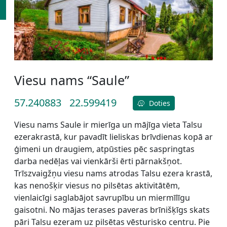
Viesu nams “Saule”
57.240883
22.599419
Doties
Viesu nams Saule ir mierīga un mājīga vieta Talsu
ezerakrastā, kur pavadīt lieliskas brīvdienas kopā ar
ģimeni un draugiem, atpūsties pēc saspringtas
darba nedēļas vai vienkārši ērti pārnakšņot.
Trīszvaigžņu viesu nams atrodas Talsu ezera krastā,
kas nenošķir viesus no pilsētas aktivitātēm,
vienlaicīgi saglabājot savrupību un miermīlīgu
gaisotni. No mājas terases paveras brīnišķīgs skats
pāri Talsu ezeram uz pilsētas vēsturisko centru. Pie