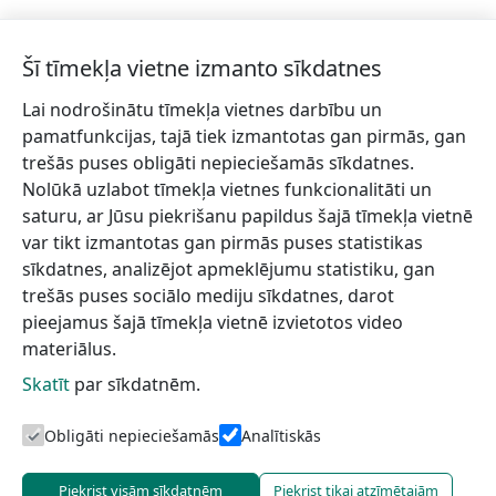
Šī tīmekļa vietne izmanto sīkdatnes
Lai nodrošinātu tīmekļa vietnes darbību un
Piesakies jaunumiem!
pamatfunkcijas, tajā tiek izmantotas gan pirmās, gan
trešās puses obligāti nepieciešamās sīkdatnes.
Pieraksties jaunumiem e-pastā un nepalaid garām
Nolūkā uzlabot tīmekļa vietnes funkcionalitāti un
jaunākās aktualitātes.
saturu, ar Jūsu piekrišanu papildus šajā tīmekļa vietnē
var tikt izmantotas gan pirmās puses statistikas
sīkdatnes, analizējot apmeklējumu statistiku, gan
trešās puses sociālo mediju sīkdatnes, darot
Vēlos saņemt jaunumus uz norādīto e-pasta adresi.
pieejamus šajā tīmekļa vietnē izvietotos video
materiālus.
Skatīt
par sīkdatnēm.
Talsu novada TIC
Informācijai
Lapas karte
Obligāti nepieciešamās
Analītiskās
Piekrist visām sīkdatnēm
Piekrist tikai atzīmētajām