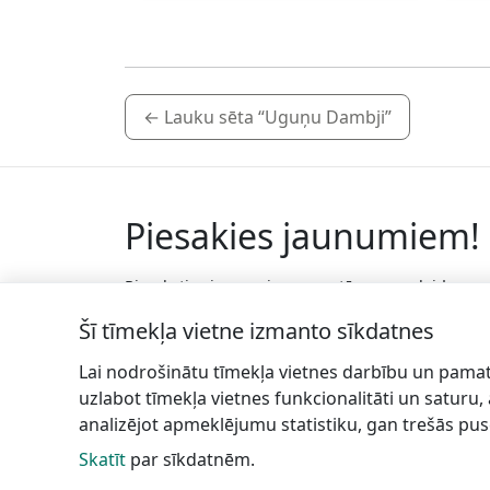
←
Lauku sēta “Uguņu Dambji”
Piesakies jaunumiem!
Pieraksties jaunumiem e-pastā un nepalaid
garām jaunākās aktualitātes.
Šī tīmekļa vietne izmanto sīkdatnes
Lai nodrošinātu tīmekļa vietnes darbību un pamat
uzlabot tīmekļa vietnes funkcionalitāti un saturu,
analizējot apmeklējumu statistiku, gan trešās pus
Skatīt
par sīkdatnēm.
Talsu
In
novada TIC