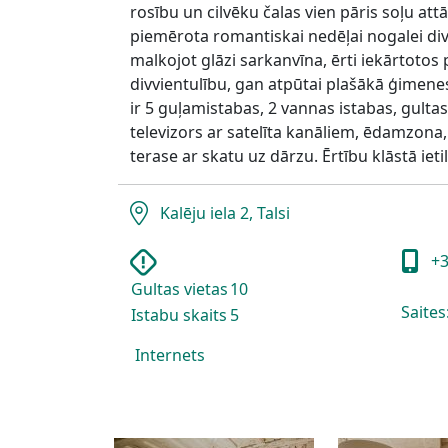
rosību un cilvēku čalas vien pāris soļu attāl
piemērota romantiskai nedēļai nogalei div
malkojot glāzi sarkanvīna, ērti iekārtotos
divvientulību, gan atpūtai plašākā ģimenes 
ir 5 guļamistabas, 2 vannas istabas, gultas
televizors ar satelīta kanāliem, ēdamzona,
terase ar skatu uz dārzu. Ērtību klāstā iet
Kalēju iela 2, Talsi
+3
Gultas vietas
10
Saites
Istabu skaits
5
Internets