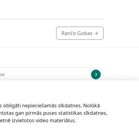
Rančo Gobas
→
us uz norādīto e-pasta adresi.
s obligāti nepieciešamās sīkdatnes. Nolūkā
antotas gan pirmās puses statistikas sīkdatnes,
etnē izvietotos video materiālus.
EN
DE
LV