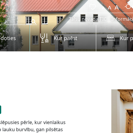
Talsu novada TIC
Informāci
 doties
Kur paēst
Kur p
e
lēpusies pērle, kur vienlaikus
o lauku burvību, gan pilsētas