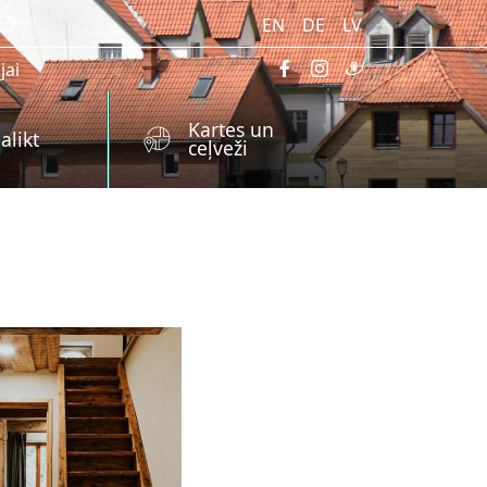
EN
DE
LV
jai
Kartes un
alikt
ceļveži