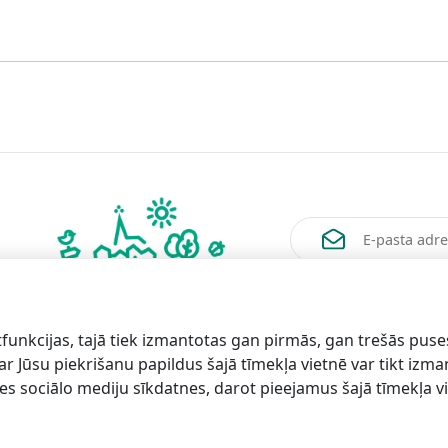
Vēlos saņemt jaunum
funkcijas, tajā tiek izmantotas gan pirmās, gan trešās puse
 ar Jūsu piekrišanu papildus šajā tīmekļa vietnē var tikt izm
es sociālo mediju sīkdatnes, darot pieejamus šajā tīmekļa vi
formācijai
Lapas
karte