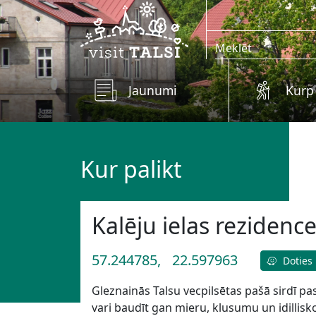
Skip to main content
Jaunumi
Kurp
Kur palikt
Kalēju ielas rezidenc
57.244785,
22.597963
Doties
Gleznainās Talsu vecpilsētas pašā sirdī pas
vari baudīt gan mieru, klusumu un idillisk