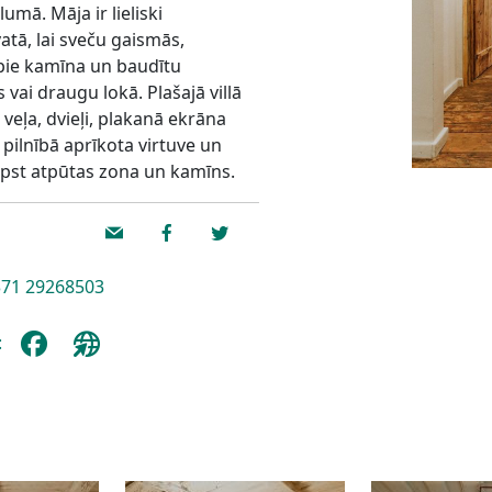
umā. Māja ir lieliski
atā, lai sveču gaismās,
 pie kamīna un baudītu
vai draugu lokā. Plašajā villā
 veļa, dvieļi, plakanā ekrāna
 pilnībā aprīkota virtuve un
ilpst atpūtas zona un kamīns.
71 29268503
: