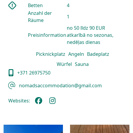
Betten
4
Anzahl der
1
Räume
no 50 līdz 90 EUR
Preisinformation
atkarībā no sezonas,
nedēļas dienas
Picknickplatz
Angeln
Badeplatz
Würfel
Sauna
+371 26975750
nomadsaccommodation@gmail.com
Websites: