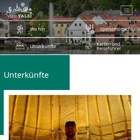
Zum Hauptinhalt springen
Wo hin
Speisemöglichkeit
Karten und
Unterkünfte
Reiseführer
Unterkünfte