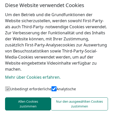
Boutique Hotel Altenburg
Diese Website verwendet Cookies
Mehr
Um den Betrieb und die Grundfunktionen der
Website sicherzustellen, werden sowohl First-Party-
als auch Third-Party- notwendige Cookies verwendet.
Zur Verbesserung der Funktionalität und des Inhalts
der Website können, mit Ihrer Zustimmung,
←
Ferienhaus „Lauku
Hotel Rojas Pērle
zusätzlich First-Party-Analysecookies zur Auswertung
Lagūna“
→
von Besuchsstatistiken sowie Third-Party-Social-
Media-Cookies verwendet werden, um auf der
Website eingebettete Videoinhalte verfügbar zu
machen.
Mehr über Cookies erfahren.
Unbedingt erforderliche
Analytische
Touristeninformation von Talsi
Allen Cookies
Nur den ausgewählten Cookies
zustimmen
zustimmen