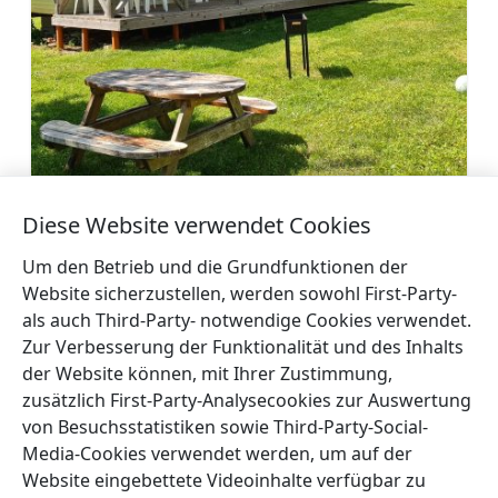
Ferienhäuser in Mērsrags
Diese Website verwendet Cookies
Mehr
Um den Betrieb und die Grundfunktionen der
Website sicherzustellen, werden sowohl First-Party-
als auch Third-Party- notwendige Cookies verwendet.
Zur Verbesserung der Funktionalität und des Inhalts
der Website können, mit Ihrer Zustimmung,
←
Gästehaus „Cerību
Camping Saules
zusätzlich First-Party-Analysecookies zur Auswertung
Liedags“
→
von Besuchsstatistiken sowie Third-Party-Social-
Media-Cookies verwendet werden, um auf der
Website eingebettete Videoinhalte verfügbar zu