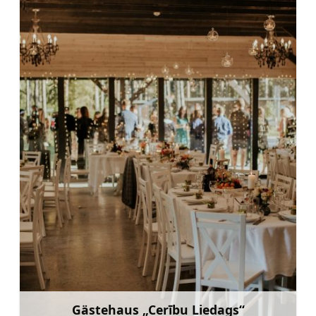
Gästehaus „Cerību Liedags“