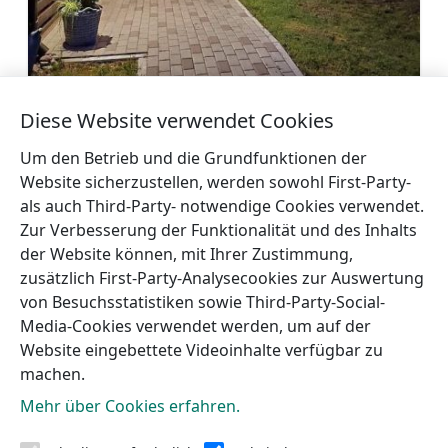
Erholungsort „Brāļtīrumi“
Diese Website verwendet Cookies
Mehr
Um den Betrieb und die Grundfunktionen der
Website sicherzustellen, werden sowohl First-Party-
als auch Third-Party- notwendige Cookies verwendet.
Zur Verbesserung der Funktionalität und des Inhalts
der Website können, mit Ihrer Zustimmung,
←
Ferienhaus
Gästehaus
zusätzlich First-Party-Analysecookies zur Auswertung
‚Dīķmalas
Steingeschichten
→
von Besuchsstatistiken sowie Third-Party-Social-
Media-Cookies verwendet werden, um auf der
Website eingebettete Videoinhalte verfügbar zu
machen.
Mehr über Cookies erfahren.