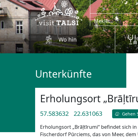
Zum Hauptinhalt springen
Wo hin
Unterkünfte
Erholungsort „Brāļtī
57.583632
22.631063
Gehen S
Erholungsort „Brāļtīrumi“ befindet sich 
Fischerdorf Pūrciems, das von Meer, dem U