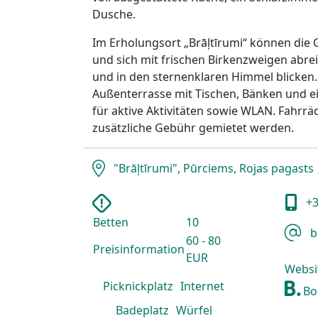
Dusche.
Im Erholungsort „Brāļtīrumi“ können die
und sich mit frischen Birkenzweigen abre
und in den sternenklaren Himmel blicken.
Außenterrasse mit Tischen, Bänken und ei
für aktive Aktivitäten sowie WLAN. Fahrr
zusätzliche Gebühr gemietet werden.
"Brāļtīrumi", Pūrciems, Rojas pagasts
+3
Betten
10
b
60 - 80
Preisinformation
EUR
Websi
Picknickplatz
Internet
Bo
Badeplatz
Würfel