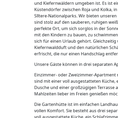
und Kiefernwäldern umgeben ist. Es ist ei
Küstendörfer zwischen Roja und Kolka, i
Slītere-Nationalparks. Wir bieten unsere
sind stolz auf den sauberen, ruhigen weiß
perfekte Ort, um sich sorglos in der So
mit den Kindern zu bauen, zu schwimmen 
sich für einen Urlaub gehört. Gleichzeiti
Kiefernwaldduft und den natürlichen Sc
erfrischt, die nur einen Handschlag entfer
Unsere Gäste können in drei separaten 
Einzimmer- oder Zweizimmer-Apartment m
sind mit einer voll ausgestatteten Küche
Dusche und einer großzügigen Terrasse au
Mahlzeiten lieber im Freien genießen möc
Die Gartenhütte ist im einfachen Landhauss
vollen Komfort. Sie besteht aus drei sep
voll ausgestattete Küche, ein Schlafzimm