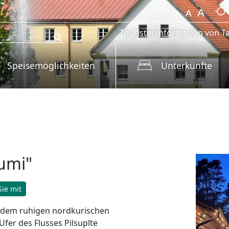
Touristeninformation von Ta
Speisemöglichkeiten
Unterkünfte
rumi"
ie mit
in dem ruhigen nordkurischen
fer des Flusses Pilsupīte