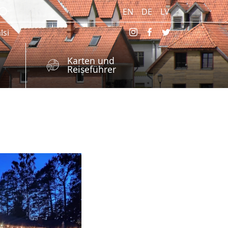
EN
DE
LV
lsi
Karten und
Reiseführer