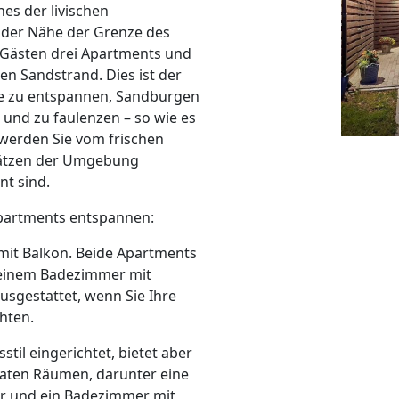
nes der livischen
n der Nähe der Grenze des
n Gästen drei Apartments und
en Sandstrand. Dies ist der
nne zu entspannen, Sandburgen
und zu faulenzen – so wie es
g werden Sie vom frischen
hätzen der Umgebung
nt sind.
Apartments entspannen:
it Balkon. Beide Apartments
, einem Badezimmer mit
sgestattet, wenn Sie Ihre
hten.
til eingerichtet, bietet aber
araten Räumen, darunter eine
er und ein Badezimmer mit