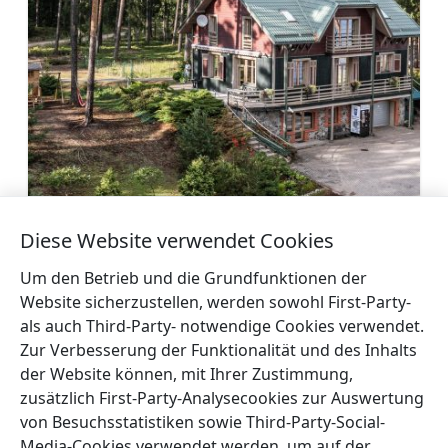
Diese Website verwendet Cookies
Zentrum für Erholung und Tourismus
Spāre
Mehr
Um den Betrieb und die Grundfunktionen der
Website sicherzustellen, werden sowohl First-Party-
als auch Third-Party- notwendige Cookies verwendet.
Zur Verbesserung der Funktionalität und des Inhalts
der Website können, mit Ihrer Zustimmung,
zusätzlich First-Party-Analysecookies zur Auswertung
←
Hotel Talsi
Ferienhaus Vijoles
→
von Besuchsstatistiken sowie Third-Party-Social-
Media-Cookies verwendet werden, um auf der