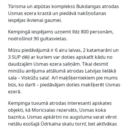
Tūrisma un atpūtas komplekss Bukdangas atrodas
Usmas ezera krastā un piedāvā nakšņošanas
iespējas ikvienai gaumei.
Kempingā iespējams uzņemt līdz 800 personām,
nodrošinot 90 gultasvietas.
Mūsu piedāvājumā ir 6 airu laivas, 2 katamarāni un
3 SUP dēļi ar kuriem var doties apskatīt kādu no
daudzajām Usmas ezera saliņām. Tikai desmit
minūšu airējuma attālumā atrodas Latvijas lielākā
sala – Viskūžu sala! Arī maķšķerniekiem pie mums
būs, ko darīt – piedāvājam doties makšķerēt Usmas
ezerā.
Kempinga tuvumā atrodas interesanti apskates
objekti, kā Moricsalas rezervāts, Usmas koka
baznīca. Usmas apkārtni no augstuma varat vērot
netālu esošajā Ūdrkalna skatu tornī, bet aktīvākas