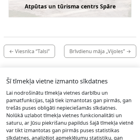
Atpūtas un tūrisma centrs Spāre
Uzzināt vairāk
←
Viesnīca “Talsi”
Brīvdienu māja „Vijoles”
→
Šī tīmekļa vietne izmanto sīkdatnes
Lai nodrošinātu tīmekļa vietnes darbību un
Piesakies jaunumiem!
pamatfunkcijas, tajā tiek izmantotas gan pirmās, gan
trešās puses obligāti nepieciešamās sīkdatnes.
Pieraksties jaunumiem e-pastā un nepalaid garām
Nolūkā uzlabot tīmekļa vietnes funkcionalitāti un
jaunākās aktualitātes.
saturu, ar Jūsu piekrišanu papildus šajā tīmekļa vietnē
var tikt izmantotas gan pirmās puses statistikas
sīkdatnes, analizējot apmeklējumu statistiku, gan