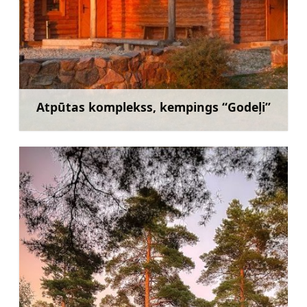
Atpūtas komplekss, kempings “Godeļi”
Uzzināt vairāk