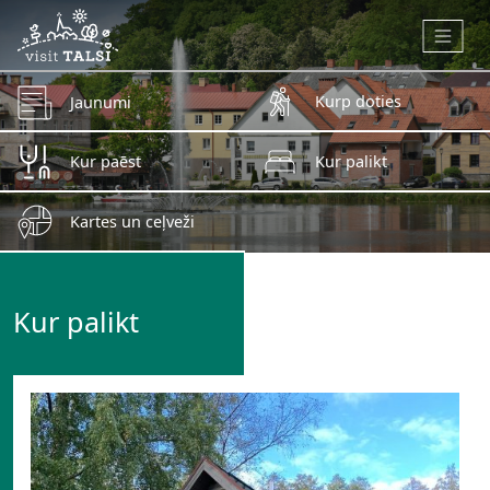
Skip to main content
Kurp doties
Jaunumi
Kur paēst
Kur palikt
Kartes un ceļveži
Kur palikt