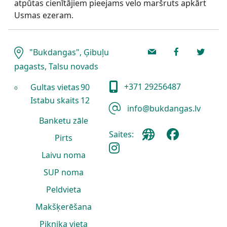
atpūtas cienītājiem pieejams velo maršruts apkārt
Usmas ezeram.
"Bukdangas", Ģibuļu
pagasts, Talsu novads
+371 29256487
Gultas vietas
90
Istabu skaits
12
info@bukdangas.lv
Banketu zāle
Saites:
Pirts
Laivu noma
SUP noma
Peldvieta
Makšķerēšana
Piknika vieta