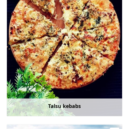
+371 23300979
Doties
Talsu kebabs
Uzzināt vairāk