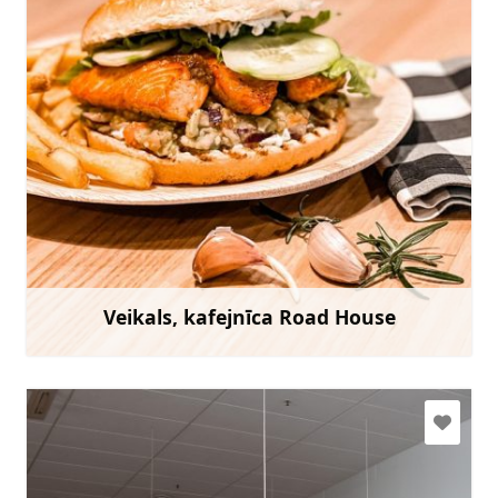
+371 24246727
Doties
Veikals, kafejnīca Road House
Uzzināt vairāk