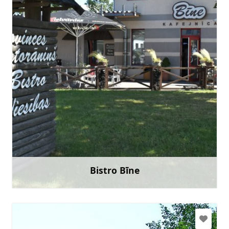
kolumbinetalsi@inbox.lv
+371 29243860
Doties
Bistro Bīne
Uzzināt vairāk