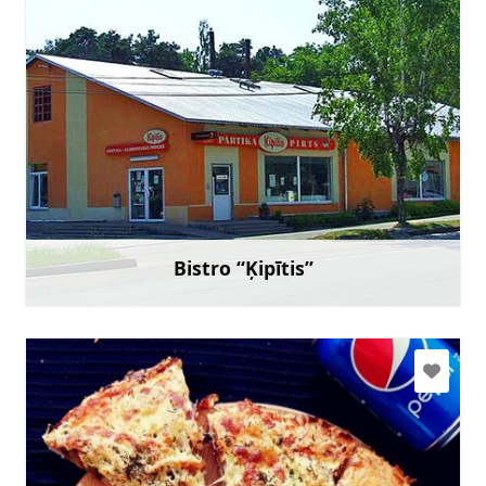
kipitisroja1@inbox.lv
+371 26373806
Doties
Bistro “Ķipītis”
Uzzināt vairāk