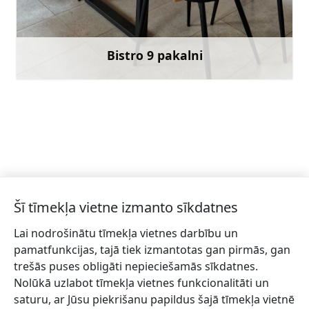
+371 22321988
Doties
Bistro 9 pakalni
Uzzināt vairāk
Šī tīmekļa vietne izmanto sīkdatnes
Lai nodrošinātu tīmekļa vietnes darbību un
Piesakies jaunumiem!
pamatfunkcijas, tajā tiek izmantotas gan pirmās, gan
trešās puses obligāti nepieciešamās sīkdatnes.
Pieraksties jaunumiem e-pastā un nepalaid garām
Nolūkā uzlabot tīmekļa vietnes funkcionalitāti un
jaunākās aktualitātes.
saturu, ar Jūsu piekrišanu papildus šajā tīmekļa vietnē