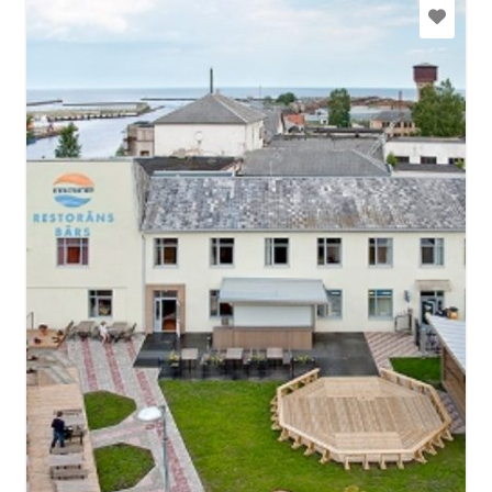
info@hotelmare.lv
+371 29169490