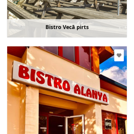
+371 29346433
Doties
Bistro Vecā pirts
Uzzināt vairāk