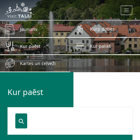
Skip to main content
Kurp doties
Jaunumi
Kur paēst
Kur palikt
Kartes un ceļveži
Kur paēst