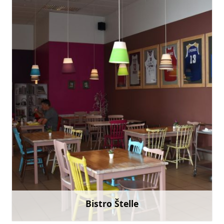
kolumbinetalsi@inbox.lv
+371 29243860
Doties
Bistro Štelle
Uzzināt vairāk