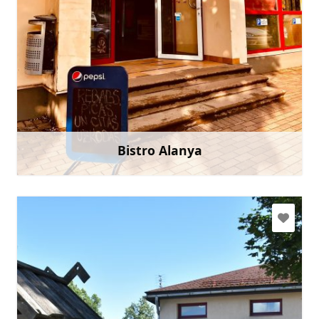
+371 25602062
Doties
Bistro Alanya
Uzzināt vairāk