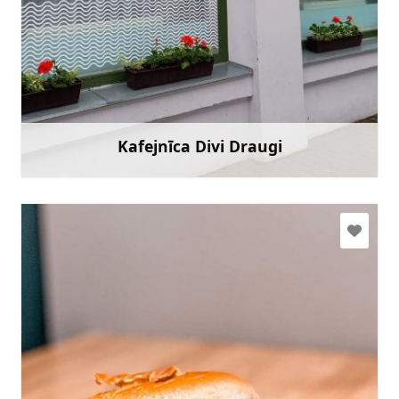
mairita35@inbox.lv
+371 28778005
Doties
Kafejnīca Divi Draugi
Uzzināt vairāk