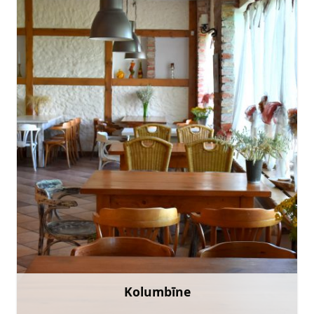
kolumbinetalsi@inbox.lv
+371 29243860
Doties
Kolumbīne
Uzzināt vairāk