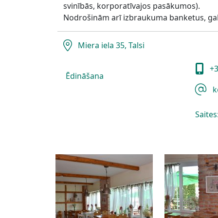
svinībās, korporatīvajos pasākumos).
Nodrošinām arī izbraukuma banketus, ga
Miera iela 35, Talsi
+3
Ēdināšana
k
Saites