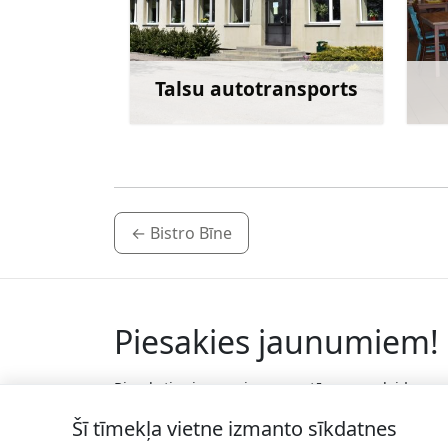
Talsu autotransports
Uzzināt vairāk
←
Bistro Bīne
Piesakies jaunumiem!
Pieraksties jaunumiem e-pastā un nepalaid
garām jaunākās aktualitātes.
Šī tīmekļa vietne izmanto sīkdatnes