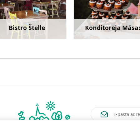
Bistro Štelle
Konditoreja Māsa
Uzzināt vairāk
Uzzināt va
Vēlos saņemt jaunum