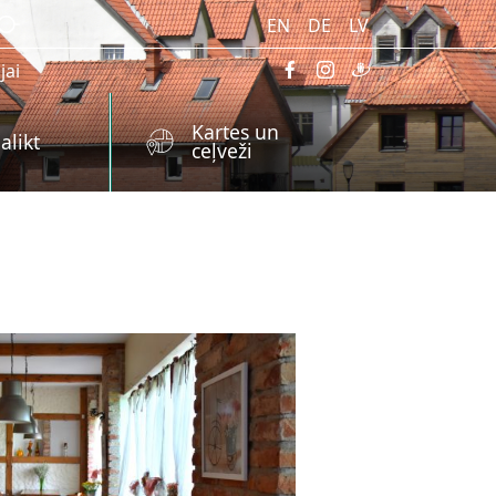
EN
DE
LV
jai
Kartes un
alikt
ceļveži