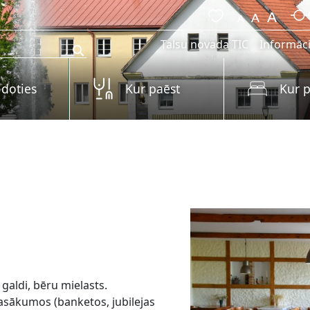
Talsu novada TIC
Informāci
 doties
Kur paēst
Kur p
 galdi, bēru mielasts.
asākumos (banketos, jubilejas