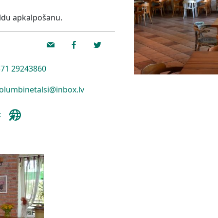
ldu apkalpošanu.
71 29243860
olumbinetalsi@inbox.lv
: