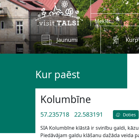
Skip to main content
Jaunumi
Kurp
Kur paēst
Kolumbīne
57.235718
22.583191
Doties
SIA Kolumbīne klāstā ir svinību galdi, kāzu
Piedāvājam galdu klāšanu dažāda veida p