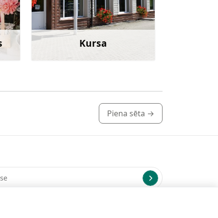
s
Kursa
irāk
Uzzināt vairāk
Piena sēta
→
us uz norādīto e-pasta adresi.