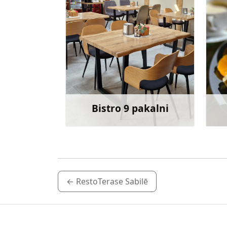
Bistro 9 pakalni
Uzzināt vairāk
←
RestoTerase Sabilē