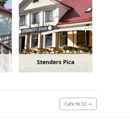
Stenders Pica
irāk
Uzzināt vairāk
Cafe Nr.33
→