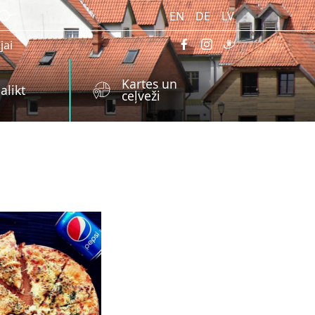
EN
DE
LV
jai
Kartes un
alikt
ceļveži