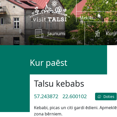
Skip to main content
Jaunumi
Kurp
Kur paēst
Talsu kebabs
57.243872
22.600102
Doties
Kebabi, picas un citi gardi ēdieni. Apmekl
zona bērniem.