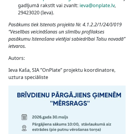
gadījumā rakstīt vai zvanīt:
ieva@onplate.lv
,
29423020 (Ieva).
Pasākums tiek īstenots projekta Nr. 4.1.2.2/1/24/I/019
“Veselības veicināšanas un slimību profilakses
pasākumu īstenošana vietējai sabiedrībai Talsu novadā”
ietvaros.
Autors:
Ieva Kaša, SIA ”OnPlate” projektu koordinatore,
uztura speciāliste