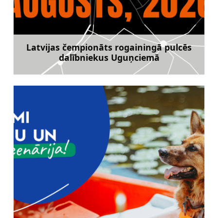
Latvijas čempionāts rogainingā pulcēs
dalībniekus Uguņciemā
Uzzināt vairāk