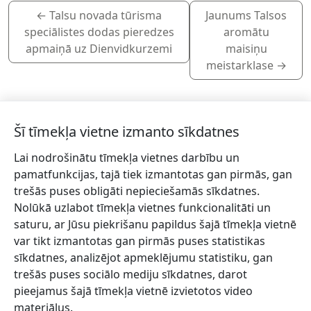
←
Talsu novada tūrisma
Jaunums Talsos
speciālistes dodas pieredzes
aromātu
apmaiņā uz Dienvidkurzemi
maisiņu
meistarklase
→
Šī tīmekļa vietne izmanto sīkdatnes
Lai nodrošinātu tīmekļa vietnes darbību un
Piesakies jaunumiem!
pamatfunkcijas, tajā tiek izmantotas gan pirmās, gan
trešās puses obligāti nepieciešamās sīkdatnes.
Pieraksties jaunumiem e-pastā un nepalaid garām
Nolūkā uzlabot tīmekļa vietnes funkcionalitāti un
jaunākās aktualitātes.
saturu, ar Jūsu piekrišanu papildus šajā tīmekļa vietnē
var tikt izmantotas gan pirmās puses statistikas
sīkdatnes, analizējot apmeklējumu statistiku, gan
trešās puses sociālo mediju sīkdatnes, darot
Vēlos saņemt jaunumus uz norādīto e-pasta adresi.
pieejamus šajā tīmekļa vietnē izvietotos video
materiālus.