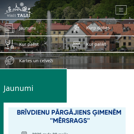
Skip to main content
Kurp doties
Jaunumi
Kur paēst
Kur palikt
Kartes un ceļveži
Jaunumi