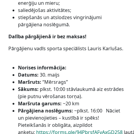
enerģiju un mieru;
saliedējošas aktivitātes;
stiepšanās un atslodzes vingrinājumi
pārgājiena noslēgumā.
Dalība pārgājienā ir bez maksas!
Pārgājienu vadīs sporta speciālists Lauris Karlušas.
Norises informācija:
Datums:
30. maijs
Maršruts:
“Mērsrags”
Sākums:
plkst. 10:00 stāvlaukumā aiz estrādes
(pie putnu vērošanas torņa).
Maršruta garums:
~20 km
Pārgājiena noslēgums:
~plkst. 16:00 Nāciet
un pievienojieties – kustībā ir spēks!
Pieteikšanās ir obligāta, aizpildot
anketu:
https://forms.gle/94PbrsfAFvAxGD258
Jaut