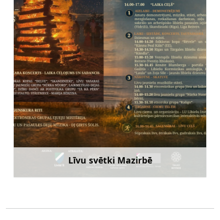
Līvu svētki Mazirbē
Uzzināt vairāk