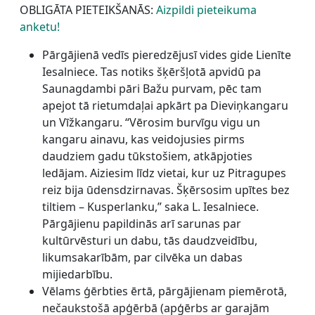
OBLIGĀTA PIETEIKŠANĀS:
Aizpildi pieteikuma
anketu!
Pārgājienā vedīs pieredzējusī vides gide Lienīte
Iesalniece. Tas notiks šķēršļotā apvidū pa
Saunagdambi pāri Bažu purvam, pēc tam
apejot tā rietumdaļai apkārt pa Dieviņkangaru
un Vīžkangaru. “Vērosim burvīgu vigu un
kangaru ainavu, kas veidojusies pirms
daudziem gadu tūkstošiem, atkāpjoties
ledājam. Aiziesim līdz vietai, kur uz Pitragupes
reiz bija ūdensdzirnavas. Šķērsosim upītes bez
tiltiem – Kusperlanku,” saka L. Iesalniece.
Pārgājienu papildinās arī sarunas par
kultūrvēsturi un dabu, tās daudzveidību,
likumsakarībām, par cilvēka un dabas
mijiedarbību.
Vēlams ģērbties ērtā, pārgājienam piemērotā,
nečaukstošā apģērbā (apģērbs ar garajām