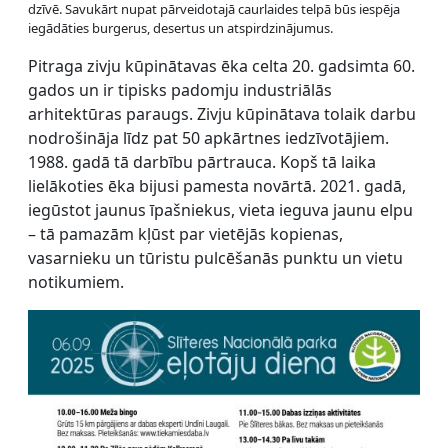
dzīvē. Savukārt nupat pārveidotajā caurlaides telpā būs iespēja
iegādāties burgerus, desertus un atspirdzinājumus.
Pitraga zivju kūpinātavas ēka celta 20. gadsimta 60.
gados un ir tipisks padomju industriālās
arhitektūras paraugs. Zivju kūpinātava tolaik darbu
nodrošināja līdz pat 50 apkārtnes iedzīvotājiem.
1988. gadā tā darbību pārtrauca. Kopš tā laika
lielākoties ēka bijusi pamesta novārtā. 2021. gadā,
iegūstot jaunus īpašniekus, vieta ieguva jaunu elpu
– tā pamazām kļūst par vietējās kopienas,
vasarnieku un tūristu pulcēšanās punktu un vietu
notikumiem.