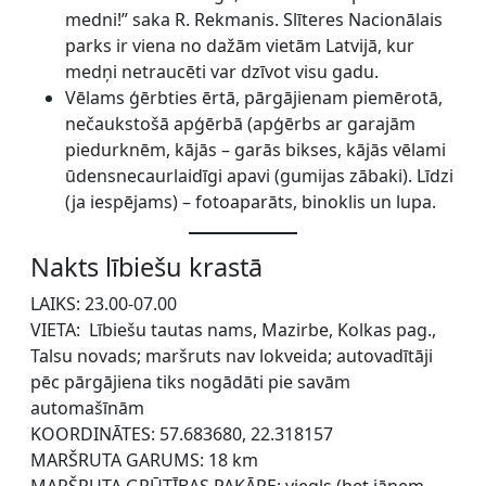
medni!” saka R. Rekmanis. Slīteres Nacionālais
parks ir viena no dažām vietām Latvijā, kur
medņi netraucēti var dzīvot visu gadu.
Vēlams ģērbties ērtā, pārgājienam piemērotā,
nečaukstošā apģērbā (apģērbs ar garajām
piedurknēm, kājās – garās bikses, kājās vēlami
ūdensnecaurlaidīgi apavi (gumijas zābaki). Līdzi
(ja iespējams) – fotoaparāts, binoklis un lupa.
Nakts lībiešu krastā
LAIKS: 23.00-07.00
VIETA: Lībiešu tautas nams, Mazirbe, Kolkas pag.,
Talsu novads; maršruts nav lokveida; autovadītāji
pēc pārgājiena tiks nogādāti pie savām
automašīnām
KOORDINĀTES: 57.683680, 22.318157
MARŠRUTA GARUMS: 18 km