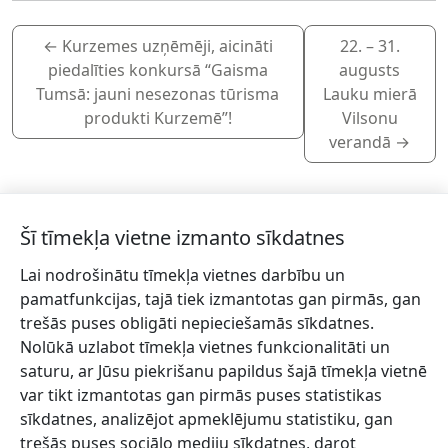
←
Kurzemes uzņēmēji, aicināti
22. – 31.
piedalīties konkursā “Gaisma
augusts
Tumsā: jauni nesezonas tūrisma
Lauku mierā
produkti Kurzemē”!
Vilsonu
verandā
→
Šī tīmekļa vietne izmanto sīkdatnes
Lai nodrošinātu tīmekļa vietnes darbību un
Piesakies jaunumiem!
pamatfunkcijas, tajā tiek izmantotas gan pirmās, gan
trešās puses obligāti nepieciešamās sīkdatnes.
Pieraksties jaunumiem e-pastā un nepalaid garām
Nolūkā uzlabot tīmekļa vietnes funkcionalitāti un
jaunākās aktualitātes.
saturu, ar Jūsu piekrišanu papildus šajā tīmekļa vietnē
var tikt izmantotas gan pirmās puses statistikas
sīkdatnes, analizējot apmeklējumu statistiku, gan
trešās puses sociālo mediju sīkdatnes, darot