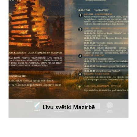
Līvu svētki Mazirbē
Uzzināt vairāk