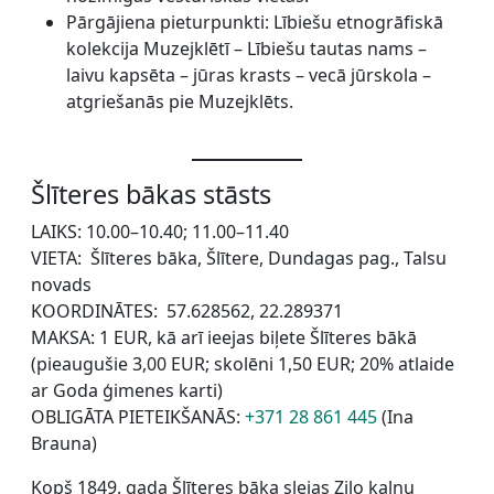
Pārgājiena pieturpunkti: Lībiešu etnogrāfiskā
kolekcija Muzejklētī – Lībiešu tautas nams –
laivu kapsēta – jūras krasts – vecā jūrskola –
atgriešanās pie Muzejklēts.
Šlīteres bākas stāsts
LAIKS: 10.00–10.40; 11.00–11.40
VIETA: Šlīteres bāka, Šlītere, Dundagas pag., Talsu
novads
KOORDINĀTES: 57.628562, 22.289371
MAKSA: 1 EUR, kā arī ieejas biļete Šlīteres bākā
(pieaugušie 3,00 EUR; skolēni 1,50 EUR; 20% atlaide
ar Goda ģimenes karti)
OBLIGĀTA PIETEIKŠANĀS:
+371 28 861 445
(Ina
Brauna)
Kopš 1849. gada Šlīteres bāka slejas Zilo kalnu