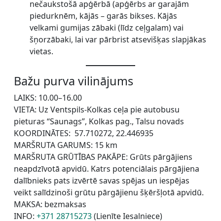
nečaukstošā apģērbā (apģērbs ar garajām
piedurknēm, kājās – garās bikses. Kājās
velkami gumijas zābaki (līdz ceļgalam) vai
šņorzābaki, lai var pārbrist atsevišķas slapjākas
vietas.
Bažu purva vilinājums
LAIKS: 10.00–16.00
VIETA: Uz Ventspils-Kolkas ceļa pie autobusu
pieturas “Saunags”, Kolkas pag., Talsu novads
KOORDINĀTES: 57.710272, 22.446935
MARŠRUTA GARUMS: 15 km
MARŠRUTA GRŪTĪBAS PAKĀPE: Grūts pārgājiens
neapdzīvotā apvidū. Katrs potenciālais pārgājiena
dalībnieks pats izvērtē savas spējas un iespējas
veikt salīdzinoši grūtu pārgājienu šķēršļotā apvidū.
MAKSA: bezmaksas
INFO:
+371 28715273
(Lienīte Iesalniece)