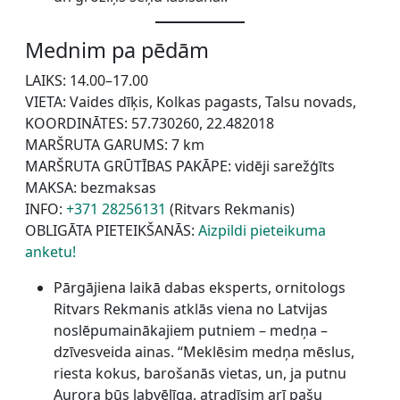
Mednim pa pēdām
LAIKS: 14.00–17.00
VIETA: Vaides dīķis, Kolkas pagasts, Talsu novads,
KOORDINĀTES: 57.730260, 22.482018
MARŠRUTA GARUMS: 7 km
MARŠRUTA GRŪTĪBAS PAKĀPE: vidēji sarežģīts
MAKSA: bezmaksas
INFO:
+371 28256131
(Ritvars Rekmanis)
OBLIGĀTA PIETEIKŠANĀS:
Aizpildi pieteikuma
anketu!
Pārgājiena laikā dabas eksperts, ornitologs
Ritvars Rekmanis atklās viena no Latvijas
noslēpumainākajiem putniem – medņa –
dzīvesveida ainas. “Meklēsim medņa mēslus,
riesta kokus, barošanās vietas, un, ja putnu
Aurora būs labvēlīga, atradīsim arī pašu