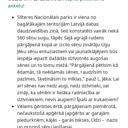
anketu!
Slīteres Nacionālais parks ir viena no
bagātākajām teritorijām Latvijā dabas
daudzveidības ziņā, šeit konstatēts vairāk nekā
560 sēņu sugu, tāpēc šajā agrajā rudens
pārgājienā kopā ar izcilo sēņu zinātāju Līgu
Jēku sēņu entuziastiem vai jaunatklājējiem būs
iespēja iepazīt dažādās dzīvotnēs augošas
sēnes un to lomu mežā. “Pārgājienā pētīsim kā
ēdamās, tā neēdamās sēnes, raudzīsim to
pazīmes, šķetināsim to mīklas,” pauž L. Jēka. Lai
arī sēnes nav nedz augi, nedz dzīvnieki, vai
zināji, ka sēnēm ir lielāka radniecība ar
dzīvniekiem, nevis augiem? Īpaši ar kukaiņiem?
Vēlams ģērbties ērtā, pārgājienam piemērotā,
nečaukstošā apģērbā (apģērbs ar garajām
piedurknēm, kājās – garās bikses. Līdzi – nazis
un groziņš sēņu lasīšanai.