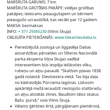
MARŠRUTA GARUMS: 7 km
MARŠRUTA GRŪTĪBAS PAKĀPE: vidējas grūtības
pakāpes; ieteicams pieaugušajiem un bērniem
pieaugušo uzraudzībā, kas vecāki par 12 gadiem.
MAKSA: bezmaksas
INFO:
+ 371 29365230
(Vilnis Skuja)
OBLIGĀTA PIETEIKŠANĀS:
www.tiekamiesdaba.lv.
Pieredzējušā zoologa un ilggadēja Dabas
aizsardzības pārvaldes un Slīteres Nacionālā
parka eksperta Viļņa Skujas vadībā
interesentiem būs iespēja ielūkoties vilku,
rubeņu un aļņu pasaulē. “Skatīsim pļavas 1838.
gadā nolaistā Dieviņezera vietā. Tas bija daļa
no kādreizējās Pūrciema lagūnas. Lūkosim
apkārtējā mežā ieraudzīt riestojošo staltbriežu
un aļņu atstātās zīmes. Baudīsim tālos skatus
Bažu purvā,” sola Vilnis Skuja.
Vēlams ģērbties ērtā, pārgājienam piemērotā,