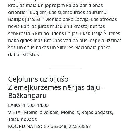
kraujas malā un joprojām kalpo par dienas
orientieri kuģiem, kas šķērso Irbes šaurumu
Baltijas jūrā. Šī ir vienīgā bāka Latvijā, kas atrodas
nevis Baltijas jūras mūsdienu krastā, bet tās
senkrastā 5 km no ūdens līnijas. Ekskursijā Šlīteres
bākā gides Inas Braunas vadībā būs iespēja uzzināt
šos un citus bākas un Slīteres Nacionālā parka
dabas stāstus.
Ceļojums uz bijušo
Ziemeļkurzemes nērijas daļu –
Bažkangaru
LAIKS: 11.00–14.00
VIETA: Melnsila veikals, Melnsils, Rojas pagasts,
Talsu novads
KOORDINĀTES: 57.653048, 22.573557