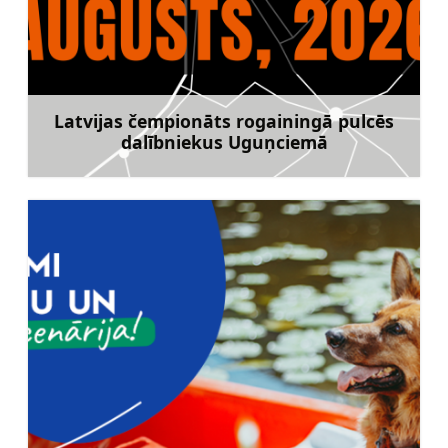
Latvijas čempionāts rogainingā pulcēs
dalībniekus Uguņciemā
Uzzināt vairāk