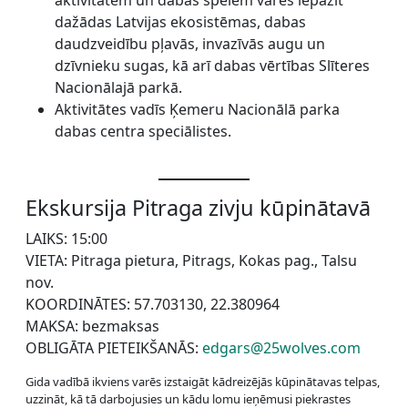
aktivitātēm un dabas spēlēm varēs iepazīt
dažādas Latvijas ekosistēmas, dabas
daudzveidību pļavās, invazīvās augu un
dzīvnieku sugas, kā arī dabas vērtības Slīteres
Nacionālajā parkā.
Aktivitātes vadīs Ķemeru Nacionālā parka
dabas centra speciālistes.
Ekskursija Pitraga zivju kūpinātavā
LAIKS: 15:00
VIETA: Pitraga pietura, Pitrags, Kokas pag., Talsu
nov.
KOORDINĀTES: 57.703130, 22.380964
MAKSA: bezmaksas
OBLIGĀTA PIETEIKŠANĀS:
edgars@25wolves.com
Gida vadībā ikviens varēs izstaigāt kādreizējās kūpinātavas telpas,
uzzināt, kā tā darbojusies un kādu lomu ieņēmusi piekrastes