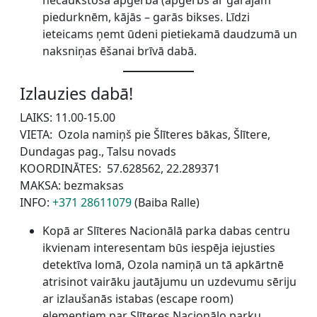
nečaukstošā apģērbā (apģērbs ar garajām
piedurknēm, kājās – garās bikses. Līdzi
ieteicams ņemt ūdeni pietiekamā daudzumā un
naksniņas ēšanai brīvā dabā.
Izlauzies dabā!
LAIKS: 11.00-15.00
VIETA: Ozola namiņš pie Šlīteres bākas, Šlītere,
Dundagas pag., Talsu novads
KOORDINĀTES: 57.628562, 22.289371
MAKSA: bezmaksas
INFO:
+371 28611079
(Baiba Ralle)
Kopā ar Slīteres Nacionālā parka dabas centru
ikvienam interesentam būs iespēja iejusties
detektīva lomā, Ozola namiņā un tā apkārtnē
atrisinot vairāku jautājumu un uzdevumu sēriju
ar izlaušanās istabas (escape room)
elementiem par Slīteres Nacionālo parku.