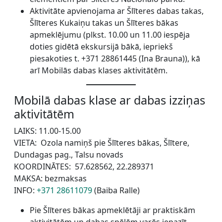
Aktivitāte apvienojama ar Šlīteres dabas takas,
Šlīteres Kukaiņu takas un Šlīteres bākas
apmeklējumu (plkst. 10.00 un 11.00 iespēja
doties gidētā ekskursijā bākā, iepriekš
piesakoties t. +371 28861445 (Ina Brauna)), kā
arī Mobilās dabas klases aktivitātēm.
Mobilā dabas klase ar dabas izziņas
aktivitātēm
LAIKS: 11.00-15.00
VIETA: Ozola namiņš pie Šlīteres bākas, Šlītere,
Dundagas pag., Talsu novads
KOORDINĀTES: 57.628562, 22.289371
MAKSA: bezmaksas
INFO:
+371 28611079
(Baiba Ralle)
Pie Šlīteres bākas apmeklētāji ar praktiskām