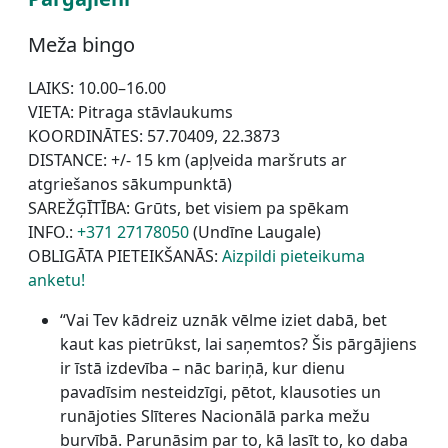
Meža bingo
LAIKS: 10.00–16.00
VIETA: Pitraga stāvlaukums
KOORDINĀTES: 57.70409, 22.3873
DISTANCE: +/- 15 km (apļveida maršruts ar
atgriešanos sākumpunktā)
SAREŽĢĪTĪBA: Grūts, bet visiem pa spēkam
INFO.:
+371 27178050
(Undīne Laugale)
OBLIGĀTA PIETEIKŠANĀS:
Aizpildi pieteikuma
anketu!
“Vai Tev kādreiz uznāk vēlme iziet dabā, bet
kaut kas pietrūkst, lai saņemtos? Šis pārgājiens
ir īstā izdevība – nāc bariņā, kur dienu
pavadīsim nesteidzīgi, pētot, klausoties un
runājoties Slīteres Nacionālā parka mežu
burvībā. Parunāsim par to, kā lasīt to, ko daba