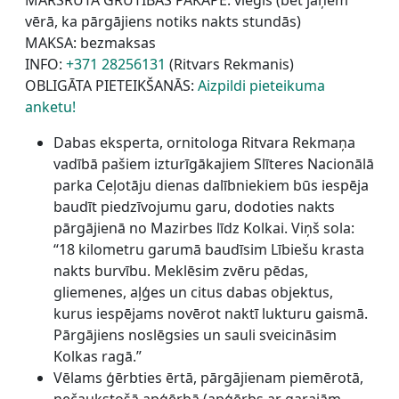
MARŠRUTA GRŪTĪBAS PAKĀPE: viegls (bet jāņem
vērā, ka pārgājiens notiks nakts stundās)
MAKSA: bezmaksas
INFO:
+371 28256131
(Ritvars Rekmanis)
OBLIGĀTA PIETEIKŠANĀS:
Aizpildi pieteikuma
anketu!
Dabas eksperta, ornitologa Ritvara Rekmaņa
vadībā pašiem izturīgākajiem Slīteres Nacionālā
parka Ceļotāju dienas dalībniekiem būs iespēja
baudīt piedzīvojumu garu, dodoties nakts
pārgājienā no Mazirbes līdz Kolkai. Viņš sola:
“18 kilometru garumā baudīsim Lībiešu krasta
nakts burvību. Meklēsim zvēru pēdas,
gliemenes, aļģes un citus dabas objektus,
kurus iespējams novērot naktī lukturu gaismā.
Pārgājiens noslēgsies un sauli sveicināsim
Kolkas ragā.”
Vēlams ģērbties ērtā, pārgājienam piemērotā,