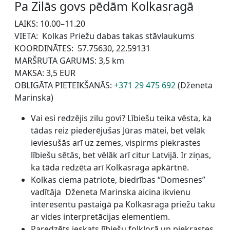
Pa Zilās govs pēdām Kolkasragā
LAIKS: 10.00–11.20
VIETA: Kolkas Priežu dabas takas stāvlaukums
KOORDINĀTES: 57.75630, 22.59131
MARŠRUTA GARUMS: 3,5 km
MAKSA: 3,5 EUR
OBLIGĀTA PIETEIKŠANĀS:
+371 29 475 692
(Dženeta
Marinska)
Vai esi redzējis zilu govi? Lībiešu teika vēsta, ka
tādas reiz piederējušas Jūras mātei, bet vēlāk
ieviesušās arī uz zemes, vispirms piekrastes
lībiešu sētās, bet vēlāk arī citur Latvijā. Ir ziņas,
ka tāda redzēta arī Kolkasraga apkārtnē.
Kolkas ciema patriote, biedrības “Domesnes”
vadītāja Dženeta Marinska aicina ikvienu
interesentu pastaigā pa Kolkasraga priežu taku
ar vides interpretācijas elementiem.
Paredzēts ieskats lībiešu folklorā un piekrastes