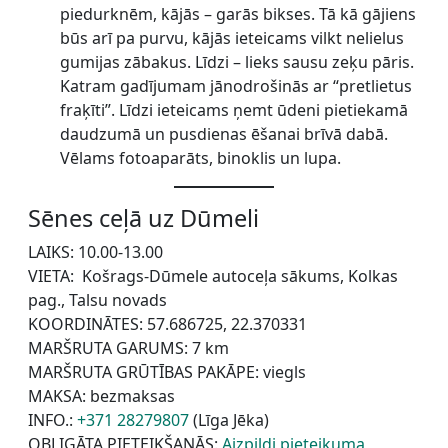
piedurknēm, kājās – garās bikses. Tā kā gājiens
būs arī pa purvu, kājās ieteicams vilkt nelielus
gumijas zābakus. Līdzi – lieks sausu zeķu pāris.
Katram gadījumam jānodrošinās ar “pretlietus
fraķīti”. Līdzi ieteicams ņemt ūdeni pietiekamā
daudzumā un pusdienas ēšanai brīvā dabā.
Vēlams fotoaparāts, binoklis un lupa.
Sēnes ceļā uz Dūmeli
LAIKS: 10.00-13.00
VIETA: Košrags-Dūmele autoceļa sākums, Kolkas
pag., Talsu novads
KOORDINĀTES: 57.686725, 22.370331
MARŠRUTA GARUMS: 7 km
MARŠRUTA GRŪTĪBAS PAKĀPE: viegls
MAKSA: bezmaksas
INFO.:
+371 28279807
(Līga Jēka)
OBLIGĀTA PIETEIKŠANĀS:
Aizpildi pieteikuma