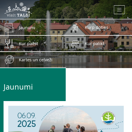
Skip to main content
Kurp doties
Jaunumi
Kur paēst
Kur palikt
Kartes un ceļveži
Jaunumi