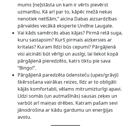
mums [ne]stāsta un kam ir vērts pievērst
uzmanību. Kā arī par to, kāpēc mežā nekas
nenotiek netīšām,” aicina Dabas aizsardzības
pārvaldes vecākā eksperte Undīne Laugale.
Vai kāds samērcēs abas kājas? Pirmā retā suga,
kuru sastapsim? Kurš pirmais aizķersies ar
kritalas? Kuram līdzi būs cepumi? Pārgājienā
visi aicināti būt vērīgi un ausīgi, lai liekot kopā
pārgājienā pieredzēto, katrs tiktu pie sava
“Bingo!”.
Pārgājienā paredzēta ūdensteču (upes/grāvji)
škērsošana vairākas reizes, līdz ar to obligāti
kājās komfortabli, vēlams mitrumizturīgi apavi.
Līdzi somās (un autmašīnās) sausas zeķes un
varbūt arī maiņas drēbes. Katram pašam sevi
jānodrošina ar kādu gardumu un enerģijas
avotu.