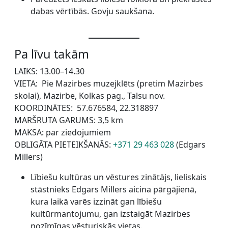
dabas vērtībās. Govju saukšana.
Pa līvu takām
LAIKS: 13.00–14.30
VIETA: Pie Mazirbes muzejklēts (pretim Mazirbes
skolai), Mazirbe, Kolkas pag., Talsu nov.
KOORDINĀTES: 57.676584, 22.318897
MARŠRUTA GARUMS: 3,5 km
MAKSA: par ziedojumiem
OBLIGĀTA PIETEIKŠANĀS:
+371 29 463 028
(Edgars
Millers)
Lībiešu kultūras un vēstures zinātājs, lieliskais
stāstnieks Edgars Millers aicina pārgājienā,
kura laikā varēs izzināt gan lībiešu
kultūrmantojumu, gan izstaigāt Mazirbes
nozīmīgas vēsturiskās vietas.