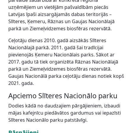
pārvalde sadarbībā ar konkrētā reģiona
uzņēmējiem un vietējām pašvaldībām piecās
Latvijas īpaši aizsargājamās dabas teritorijās –
Slīteres, Ķemeru, Rāznas un Gaujas Nacionālajā
parkā un Ziemeļvidzemes biosfēras rezervātā.
Ceļotāju dienas 2010. gadā aizsākās Slīteres
Nacionālajā parkā. 2011. gadā šai tradīcijai
pievienojās Ķemeru Nacionālais parks. Sākot ar
2017. gadu tā tiek organizēta Rāznas Nacionālajā
parkā un Ziemeļvidzemes biosfēras rezervātā.
Gaujas Nacionālā parka ceļotāju dienas notiek kopš
2021. gada.
Apciemo Slīteres Nacionālo parku
Dodies kādā no daudzajiem pārgājieniem, izbaudi
mājas kafejnīcu piedāvātos gardumus vai iepazīsti
Slīteres Nacionālo parku patstāvīgi.
Pārgājieni