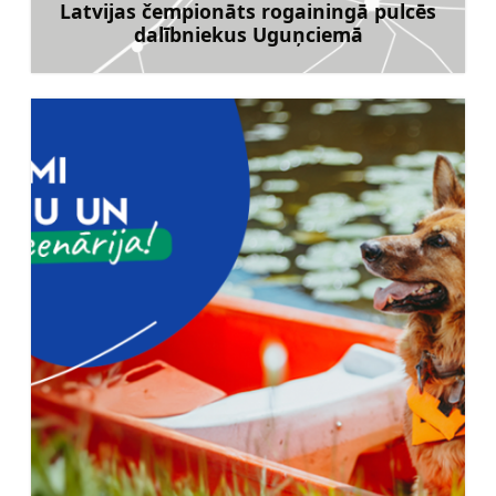
Latvijas čempionāts rogainingā pulcēs
dalībniekus Uguņciemā
Uzzināt vairāk