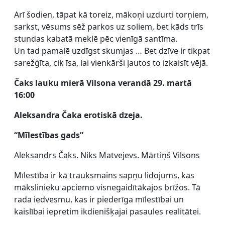
Arī šodien, tāpat kā toreiz, mākoņi uzdurti torņiem,
sarkst, vēsums sēž parkos uz soliem, bet kāds trīs
stundas kabatā meklē pēc vienīgā santīma.
Un tad pamalē uzdīgst skumjas … Bet dzīve ir tikpat
sarežģīta, cik īsa, lai vienkārši ļautos to izkaisīt vējā.
Čaks lauku mierā Vilsona verandā
29. martā
16:00
Aleksandra Čaka erotiskā dzeja.
“Mīlestības gads”
Aleksandrs Čaks. Niks Matvejevs. Mārtiņš Vilsons
Mīlestība ir kā trauksmains sapņu lidojums, kas
mākslinieku apciemo visnegaidītākajos brīžos. Tā
rada iedvesmu, kas ir piederīga mīlestībai un
kaislībai iepretim ikdienišķajai pasaules realitātei.