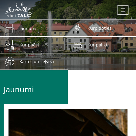
Skip to main content
Kurp doties
Jaunumi
Kur paēst
Kur palikt
Kartes un ceļveži
Jaunumi