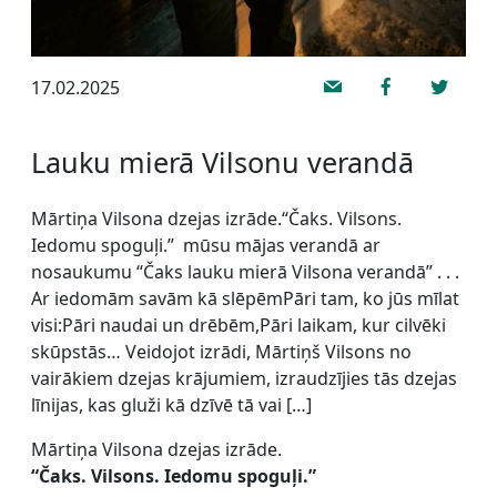
17.02.2025
Lauku mierā Vilsonu verandā
Mārtiņa Vilsona dzejas izrāde.“Čaks. Vilsons.
Iedomu spoguļi.” mūsu mājas verandā ar
nosaukumu “Čaks lauku mierā Vilsona verandā” . . .
Ar iedomām savām kā slēpēmPāri tam, ko jūs mīlat
visi:Pāri naudai un drēbēm,Pāri laikam, kur cilvēki
skūpstās… Veidojot izrādi, Mārtiņš Vilsons no
vairākiem dzejas krājumiem, izraudzījies tās dzejas
līnijas, kas gluži kā dzīvē tā vai […]
Mārtiņa Vilsona dzejas izrāde.
“Čaks. Vilsons. Iedomu spoguļi.”