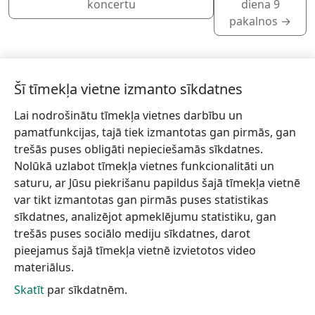
koncertu
diena 9
pakalnos
→
Šī tīmekļa vietne izmanto sīkdatnes
Lai nodrošinātu tīmekļa vietnes darbību un
Piesakies jaunumiem!
pamatfunkcijas, tajā tiek izmantotas gan pirmās, gan
trešās puses obligāti nepieciešamās sīkdatnes.
Pieraksties jaunumiem e-pastā un nepalaid garām
Nolūkā uzlabot tīmekļa vietnes funkcionalitāti un
jaunākās aktualitātes.
saturu, ar Jūsu piekrišanu papildus šajā tīmekļa vietnē
var tikt izmantotas gan pirmās puses statistikas
sīkdatnes, analizējot apmeklējumu statistiku, gan
trešās puses sociālo mediju sīkdatnes, darot
Vēlos saņemt jaunumus uz norādīto e-pasta adresi.
pieejamus šajā tīmekļa vietnē izvietotos video
materiālus.
Skatīt
par sīkdatnēm.
Talsu novada TIC
Informācijai
Lapas karte