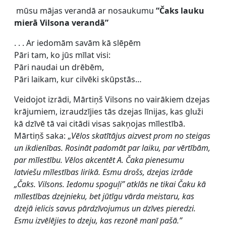
mūsu mājas verandā ar nosaukumu
“Čaks lauku
mierā Vilsona verandā”
. . . Ar iedomām savām kā slēpēm
Pāri tam, ko jūs mīlat visi:
Pāri naudai un drēbēm,
Pāri laikam, kur cilvēki skūpstās…
Veidojot izrādi, Mārtiņš Vilsons no vairākiem dzejas
krājumiem, izraudzījies tās dzejas līnijas, kas gluži
kā dzīvē tā vai citādi visas sakņojas mīlestībā.
Mārtiņš saka: „
Vēlos skatītājus aizvest prom no steigas
un ikdienības. Rosināt padomāt par laiku, par vērtībām,
par mīlestību. Vēlos akcentēt A. Čaka pienesumu
latviešu mīlestības lirikā. Esmu drošs, dzejas izrāde
„Čaks. Vilsons. Iedomu spoguļi” atklās ne tikai Čaku kā
mīlestības dzejnieku, bet jūtīgu vārda meistaru, kas
dzejā ielicis savus pārdzīvojumus un dzīves pieredzi.
Esmu izvēlējies to dzeju, kas rezonē manī pašā.”