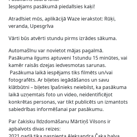
Iespējams pasākumā piedalīsies kaķi!
Atradīsiet mūs, aplikācijā Waze ierakstot: Rūķi,
veranda, Upesgrīva
Vārti būs atvērti stundu pirms izrādes sākuma.
Automašīnu var novietot mājas pagalmā.
Pasākuma ilgums aptuveni 1stundu 15 minūtes, vai
kamēr raisās dzejas iedvesmotas sarunas.
Pasākuma laikā iespējams tiks filmēts un/vai
fotografēts. Ar biļetes iegādāšanos un savu
klātbūtni – biļetes īpašnieks neiebilst, ka pasākuma
laikā uzņemtais foto un video, neidentificējot
konkrētas personas, var tikt publicēts un izmantots
sabiedrības informēšanai par pasākumu.
Par čakisku līdzdomāšanu Mārtiņš Vilsons ir
apbalvots divas reizes:
2021.gadā tika pasniegta Aleksandra Čaka balva