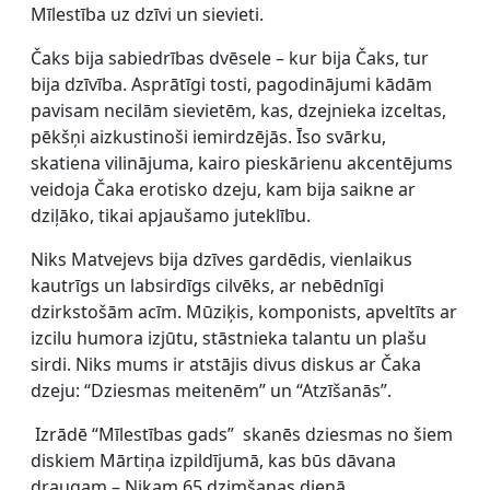
Mīlestība uz dzīvi un sievieti.
Čaks bija sabiedrības dvēsele – kur bija Čaks, tur
bija dzīvība. Asprātīgi tosti, pagodinājumi kādām
pavisam necilām sievietēm, kas, dzejnieka izceltas,
pēkšņi aizkustinoši iemirdzējās. Īso svārku,
skatiena vilinājuma, kairo pieskārienu akcentējums
veidoja Čaka erotisko dzeju, kam bija saikne ar
dziļāko, tikai apjaušamo juteklību.
Niks Matvejevs bija dzīves gardēdis, vienlaikus
kautrīgs un labsirdīgs cilvēks, ar nebēdnīgi
dzirkstošām acīm. Mūziķis, komponists, apveltīts ar
izcilu humora izjūtu, stāstnieka talantu un plašu
sirdi. Niks mums ir atstājis divus diskus ar Čaka
dzeju: “Dziesmas meitenēm” un “Atzīšanās”.
Izrādē “Mīlestības gads” skanēs dziesmas no šiem
diskiem Mārtiņa izpildījumā, kas būs dāvana
draugam – Nikam 65 dzimšanas dienā.