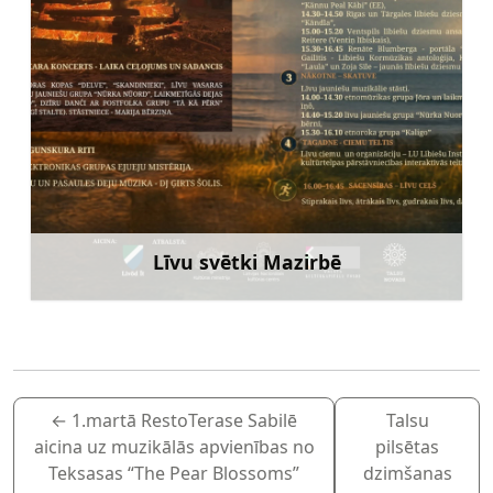
Līvu svētki Mazirbē
Uzzināt vairāk
←
1.martā RestoTerase Sabilē
Talsu
aicina uz muzikālās apvienības no
pilsētas
Teksasas “The Pear Blossoms”
dzimšanas