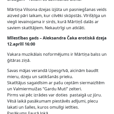
Mārtiņa Vilsona dzejas izjūta un pasniegšanas veids
aizved pāri laikam, kur cilvēki skūpstās. Vīrišķīga un
viegli ievainojama ir sirds, kurā Mārtiņš dalās ar
saviem skatītājiem. Nekautrīgi un atklāti.
Mīlestības gads – Aleksandra Čaka erotiskā dzeja
12.aprīlī 16:00
Vakara muzikālais noformējums ir Mārtiņa balss un
ģitāras ziņā.
Savas mājas verandā Upesgrīvā, aicinām baudīt
mieru, dzeju un satikšanās prieku.
Skatītājus sagaidīsim ar pašu ceptām siermaizītēm
un Valmiermuižas “Gardu Muti” zelteri.
Pirms vai pēc izrādes var doties pastaigā uz jūru.
Vēsā laikā pasākumam piestāvēs adījumi, plecu
lakati un šalles, kuros omulīgi ietīties.
Pasākums šaurā lokā.