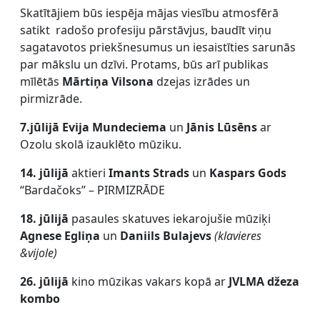
Skatītājiem būs iespēja mājas viesību atmosfērā
satikt radošo profesiju pārstāvjus, baudīt viņu
sagatavotos priekšnesumus un iesaistīties sarunās
par mākslu un dzīvi. Protams, būs arī publikas
mīlētās
Mārtiņa Vilsona
dzejas izrādes un
pirmizrāde.
7.jūlijā
Evija Mundeciema
un
Jānis Lūsēns
ar
Ozolu skolā izauklēto mūziku.
14. jūlijā
aktieri
Imants Strads
un
Kaspars Gods
“Bardačoks” – PIRMIZRĀDE
18. jūlijā
pasaules skatuves iekarojušie mūziķi
Agnese Egliņa
un
Daniils Bulajevs
(klavieres
&vijole)
26. jūlijā
kino mūzikas vakars kopā ar
JVLMA džeza
kombo