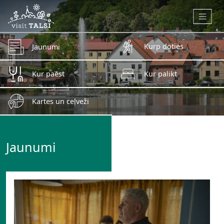
Skip to main content
Kurp doties
Jaunumi
Kur paēst
Kur palikt
Kartes un ceļveži
Jaunumi