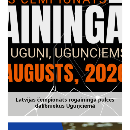
Latvijas čempionāts rogainingā pulcēs
dalībniekus Uguņciemā
Uzzināt vairāk