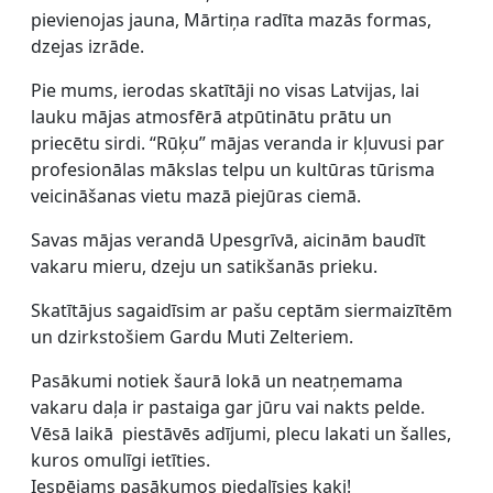
pievienojas jauna, Mārtiņa radīta mazās formas,
dzejas izrāde.
Pie mums, ierodas skatītāji no visas Latvijas, lai
lauku mājas atmosfērā atpūtinātu prātu un
priecētu sirdi. “Rūķu” mājas veranda ir kļuvusi par
profesionālas mākslas telpu un kultūras tūrisma
veicināšanas vietu mazā piejūras ciemā.
Savas mājas verandā Upesgrīvā, aicinām baudīt
vakaru mieru, dzeju un satikšanās prieku.
Skatītājus sagaidīsim ar pašu ceptām siermaizītēm
un dzirkstošiem Gardu Muti Zelteriem.
Pasākumi notiek šaurā lokā un neatņemama
vakaru daļa ir pastaiga gar jūru vai nakts pelde.
Vēsā laikā piestāvēs adījumi, plecu lakati un šalles,
kuros omulīgi ietīties.
Iespējams pasākumos piedalīsies kaķi!