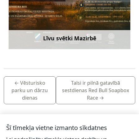
Līvu svētki Mazirbē
Uzzināt vairāk
←
Vēsturisko
Talsi ir pilnā gatavībā
parku un dārzu
sestdienas Red Bull Soapbox
dienas
Race
→
Šī tīmekļa vietne izmanto sīkdatnes