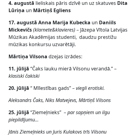
4. augustā
lieliskais pāris dzīvē un uz skatuves
Dita
Lūriņa
un
Mārtiņš Egliens
17. augustā
Anna Marija Kubecka
un
Daniils
Mickevičs
(klarnete&klavieres) –
Jāzepa Vītola Latvijas
Mūzikas Akadēmijas studenti, daudzu prestižu
mūzikas konkursu uzvarētāji.
Mārtiņa Vilsona
dzejas izrādes:
11. jūlijā
“Čaks lauku mierā Vilsonu verandā.” –
klasiski čakiski
20. jūlijā
“ Mīlestības gads” –
viegli erotiski.
Aleksandrs Čaks, Niks Matvejevs, Mārtiņš Vilsons
25. jūlijā
“Ziemeļnieks” –
par sapņiem un ilgu
piepildījumu…
Jānis Ziemeļnieks un Juris Kulakovs trīs Vilsonu