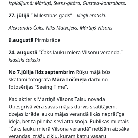
izpildījumā: Mārtiņš, Svens-ģitāra, Gustavs-kontrabass.
27. jūlijā
“ Mīlestības gads” –
viegli erotiski.
Aleksandrs Čaks, Niks Matvejevs, Mārtiņš Vilsons
9.augustā
Pirmizrāde
24. augustā
“Čaks lauku mierā Vilsonu verandā.” –
klasiski čakiski
No 7.jūlija līdz septembrim
Rūķu mājā būs
skatāmi fotogrāfa
Māra Ločmeļa
darbi no
fotosērijas “Seeing Time”.
Kad aktieris Mārtiņš Vilsons Talsu novada
Upesgrīvā vēra savas mājas durvis skatītājiem,
dzejas izrāde lauku mājas verandā likās neprātīga
ideja, bet tā pilnībā sevi attaisnoja. Publikas mīlētais
“Čaks lauku mierā Vilsona verandā” netīšām aizsāka
verandas izrāžu ciklu, kuram katru vasaru