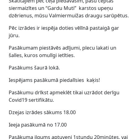
Skatītājiem pēc ceļa piedāvāsim, pašu ceptas
siermaizītes un “Gardu Muti” karstos upeņu
dzērienus, mūsu Valmiermuižas draugu sarūpētus.
Pēc izrādes ir iespēja doties vēlīnā pastaigā gar
jūru.
Pasākumam piestāvēs adījumi, plecu lakati un
šalles, kuros omulīgi ietīties.
Pasākums šaurā lokā.
Iespējams pasākumā piedalīsies kaķis!
Pasākumu drīkst apmeklēt tikai uzrādot derīgu
Covid19 sertifikātu.
Dzejas izrādes sākums 18.00
Ieeja pasākumā no 17.00
Pasākuma ilgums aptuveni 1stundu 20minūtes, vai