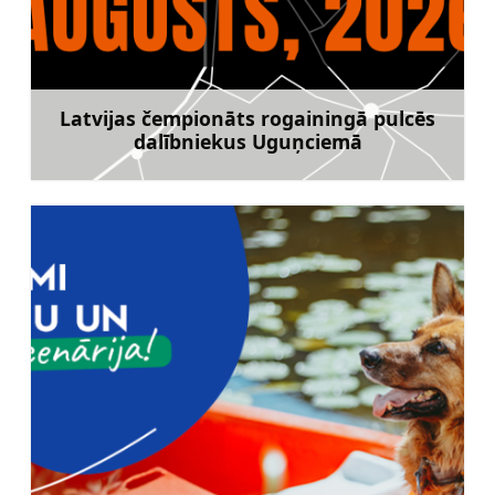
Latvijas čempionāts rogainingā pulcēs
dalībniekus Uguņciemā
Uzzināt vairāk