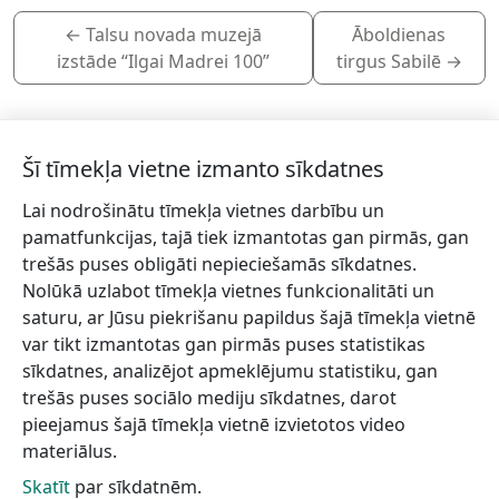
←
Talsu novada muzejā
Āboldienas
izstāde “Ilgai Madrei 100”
tirgus Sabilē
→
Šī tīmekļa vietne izmanto sīkdatnes
Lai nodrošinātu tīmekļa vietnes darbību un
Piesakies jaunumiem!
pamatfunkcijas, tajā tiek izmantotas gan pirmās, gan
trešās puses obligāti nepieciešamās sīkdatnes.
Pieraksties jaunumiem e-pastā un nepalaid garām
Nolūkā uzlabot tīmekļa vietnes funkcionalitāti un
jaunākās aktualitātes.
saturu, ar Jūsu piekrišanu papildus šajā tīmekļa vietnē
var tikt izmantotas gan pirmās puses statistikas
sīkdatnes, analizējot apmeklējumu statistiku, gan
trešās puses sociālo mediju sīkdatnes, darot
Vēlos saņemt jaunumus uz norādīto e-pasta adresi.
pieejamus šajā tīmekļa vietnē izvietotos video
materiālus.
Skatīt
par sīkdatnēm.