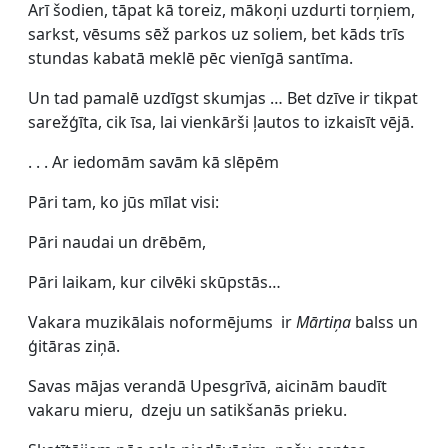
Arī šodien, tāpat kā toreiz, mākoņi uzdurti torņiem,
sarkst, vēsums sēž parkos uz soliem, bet kāds trīs
stundas kabatā meklē pēc vienīgā santīma.
Un tad pamalē uzdīgst skumjas … Bet dzīve ir tikpat
sarežģīta, cik īsa, lai vienkārši ļautos to izkaisīt vējā.
. . . Ar iedomām savām kā slēpēm
Pāri tam, ko jūs mīlat visi:
Pāri naudai un drēbēm,
Pāri laikam, kur cilvēki skūpstās…
Vakara muzikālais noformējums ir
Mārtiņa
balss un
ģitāras ziņā.
Savas mājas verandā Upesgrīvā, aicinām baudīt
vakaru mieru, dzeju un satikšanās prieku.