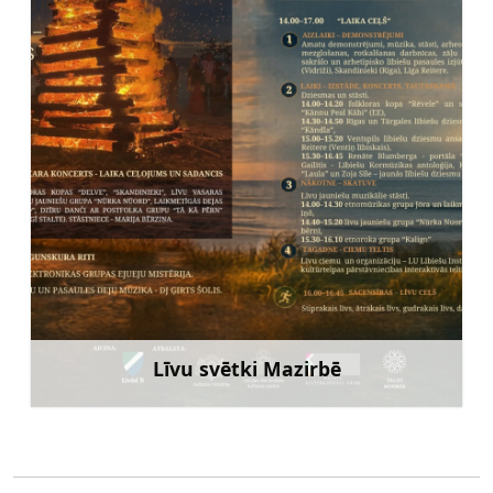
Līvu svētki Mazirbē
Uzzināt vairāk