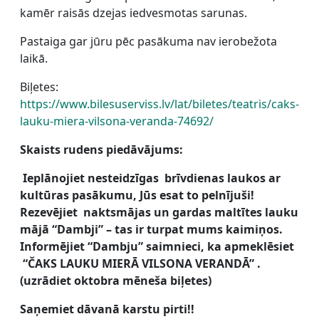
kamēr raisās dzejas iedvesmotas sarunas.
Pastaiga gar jūru pēc pasākuma nav ierobežota
laikā.
Biļetes:
https://www.bilesuserviss.lv/lat/biletes/teatris/caks-
lauku-miera-vilsona-veranda-74692/
Skaists rudens piedāvājums:
Ieplānojiet nesteidzīgas brīvdienas laukos ar
kultūras pasākumu, Jūs esat to pelnījuši!
Rezevējiet naktsmājas un gardas maltītes lauku
mājā “Dambji” – tas ir turpat mums kaimiņos.
Informējiet “Dambju” saimnieci, ka apmeklēsiet
“ČAKS LAUKU MIERĀ VILSONA VERANDĀ” .
(uzrādiet oktobra mēneša biļetes)
Saņemiet dāvanā karstu pirti!!