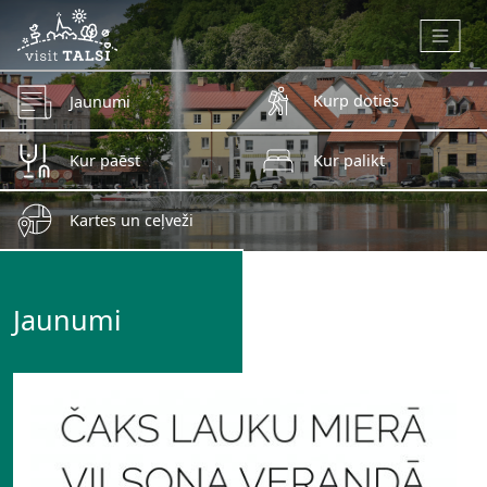
Skip to main content
Kurp doties
Jaunumi
Kur paēst
Kur palikt
Kartes un ceļveži
Jaunumi