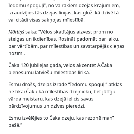
Iedomu spoguļi”, no vairākiem dzejas krājumiem,
izraudzījies tās dzejas līnijas, kas gluži kā dzīvē tā
vai citādi visas sakņojas mīlestībā.
Mārtiņš
saka: “Vēlos skatītājus aizvest prom no
steigas un ikdienības. Rosināt padomāt par laiku,
par vērtībām, par mīlestības un savstarpējās cieņas
nozīmi.
Čaka 120 jubilejas gadā, vēlos akcentēt A.Čaka
pienesumu latviešu mīlestības lirikā.
Esmu drošs, dzejas izrāde “Iedomu spoguļi” atklās
ne tikai Čaku kā mīlestības dzejnieku, bet jūtīgu
vārda meistaru, kas dzejā ielicis savus
pārdzīvojumus un dzīves pieredzi.
Esmu izvēlējies to Čaka dzeju, kas rezonē manī
pašā.”