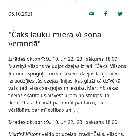
06.10.2021
"Čaks lauku mierā Vilsona
verandā"
Izrādes oktobrī: 9., 10. un 22., 23. sākums 18.00
Mārtiņš Vilsons veidojot dzejas izrādi “Čaks. Vilsons.
Iedomu spoguļi”, no vairākiem dzejas krājumiem,
izraudzījies tās dzejas līnijas, kas gluži kā dzīvē tā
vai citādi visas sakņojas mīlestībā. Mārtiņš saka:
“Vēlos skatītājus aizvest prom no steigas un
ikdienības. Rosināt padomāt par laiku, par
vērtībām, par mīlestības un […]
Izrādes oktobrī: 9., 10. un 22., 23. sākums 18.00
Mārtiņš Vilsons
veidojot dzejas izrādi “Čaks. Vilsons.