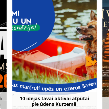
ā
10 idejas tavai aktīvai atpūtai
ā
pie ūdens Kurzemē
rāk
Uzzināt vairāk