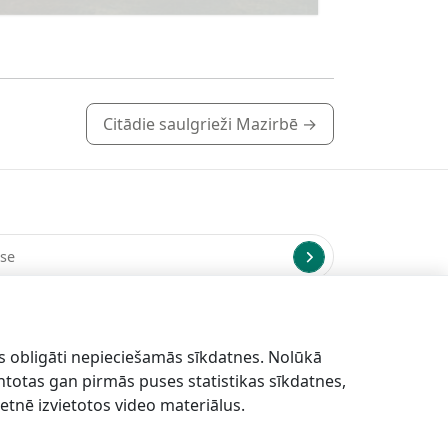
Citādie saulgrieži Mazirbē
→
us uz norādīto e-pasta adresi.
s obligāti nepieciešamās sīkdatnes. Nolūkā
antotas gan pirmās puses statistikas sīkdatnes,
etnē izvietotos video materiālus.