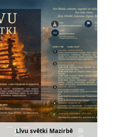
Līvu svētki Mazirbē
Uzzināt vairāk