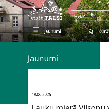
Skip to main content
Jaunumi
Kurp
Jaunumi
19.06.2025
Lauku mierā Vilsonu