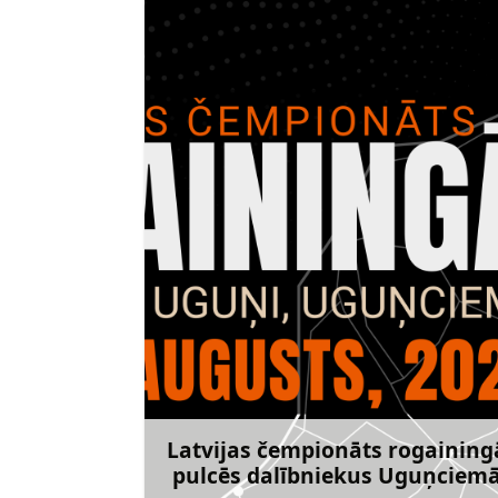
Latvijas čempionāts rogaining
pulcēs dalībniekus Uguņciem
Uzzināt vai