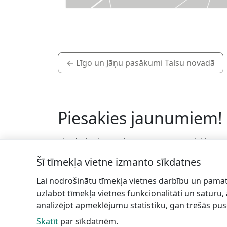
←
Līgo un Jāņu pasākumi Talsu novadā
Piesakies jaunumiem!
Pieraksties jaunumiem e-pastā un nepalaid
garām jaunākās aktualitātes.
Šī tīmekļa vietne izmanto sīkdatnes
Lai nodrošinātu tīmekļa vietnes darbību un pamat
uzlabot tīmekļa vietnes funkcionalitāti un saturu,
analizējot apmeklējumu statistiku, gan trešās pus
Skatīt
par sīkdatnēm.
Talsu
In