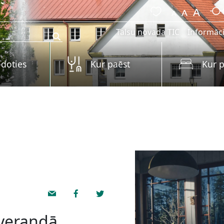
Talsu novada TIC
Informāci
 doties
Kur paēst
Kur p
 verandā