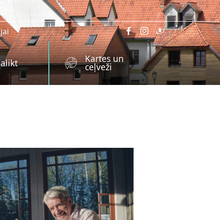
jai
Kartes un
alikt
ceļveži