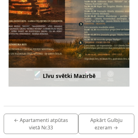
Līvu svētki Mazirbē
Uzzināt vairāk
←
Apartamenti atpūtas
Apkārt Gulbju
vietā Nr.33
ezeram
→