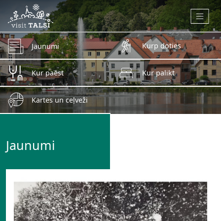
Skip to main content
Kurp doties
Jaunumi
Kur paēst
Kur palikt
Kartes un ceļveži
Jaunumi