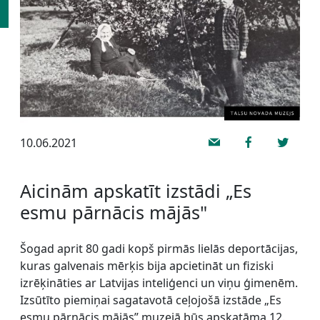
10.06.2021
Aicinām apskatīt izstādi „Es
esmu pārnācis mājās"
Šogad aprit 80 gadi kopš pirmās lielās deportācijas,
kuras galvenais mērķis bija apcietināt un fiziski
izrēķināties ar Latvijas inteliģenci un viņu ģimenēm.
Izsūtīto piemiņai sagatavotā ceļojošā izstāde „Es
esmu pārnācis mājās” muzejā būs apskatāma 12.