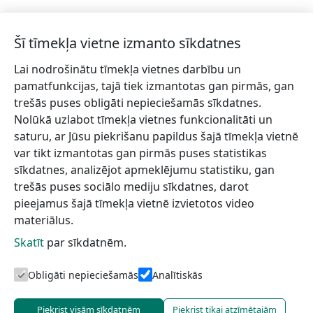
Šī tīmekļa vietne izmanto sīkdatnes
Lai nodrošinātu tīmekļa vietnes darbību un
Piesakies jaunumiem!
pamatfunkcijas, tajā tiek izmantotas gan pirmās, gan
trešās puses obligāti nepieciešamās sīkdatnes.
Pieraksties jaunumiem e-pastā un nepalaid garām
Nolūkā uzlabot tīmekļa vietnes funkcionalitāti un
jaunākās aktualitātes.
saturu, ar Jūsu piekrišanu papildus šajā tīmekļa vietnē
var tikt izmantotas gan pirmās puses statistikas
sīkdatnes, analizējot apmeklējumu statistiku, gan
trešās puses sociālo mediju sīkdatnes, darot
Vēlos saņemt jaunumus uz norādīto e-pasta adresi.
pieejamus šajā tīmekļa vietnē izvietotos video
materiālus.
Skatīt
par sīkdatnēm.
Talsu novada TIC
Informācijai
Lapas karte
Obligāti nepieciešamās
Analītiskās
Piekrist visām sīkdatnēm
Piekrist tikai atzīmētajām