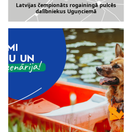
Latvijas čempionāts rogainingā pulcēs
dalībniekus Uguņciemā
Uzzināt vairāk