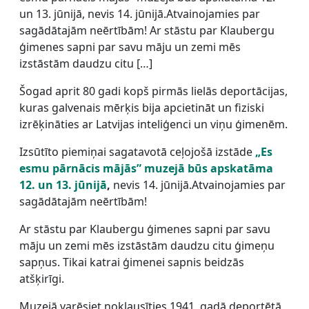
un 13. jūnijā, nevis 14. jūnijā.Atvainojamies par
sagādātajām neērtībām! Ar stāstu par Klaubergu
ģimenes sapni par savu māju un zemi mēs
izstāstām daudzu citu […]
Šogad aprit 80 gadi kopš pirmās lielās deportācijas,
kuras galvenais mērķis bija apcietināt un fiziski
izrēķināties ar Latvijas inteliģenci un viņu ģimenēm.
Izsūtīto piemiņai sagatavotā ceļojošā izstāde
„Es
esmu pārnācis mājās” muzejā būs apskatāma
12. un 13. jūnijā
,
nevis 14. jūnijā.Atvainojamies par
sagādātajām neērtībām!
Ar stāstu par Klaubergu ģimenes sapni par savu
māju un zemi mēs izstāstām daudzu citu ģimeņu
sapņus. Tikai katrai ģimenei sapnis beidzās
atšķirīgi.
Muzejā varēsiet noklausīties 1941. gadā deportētā