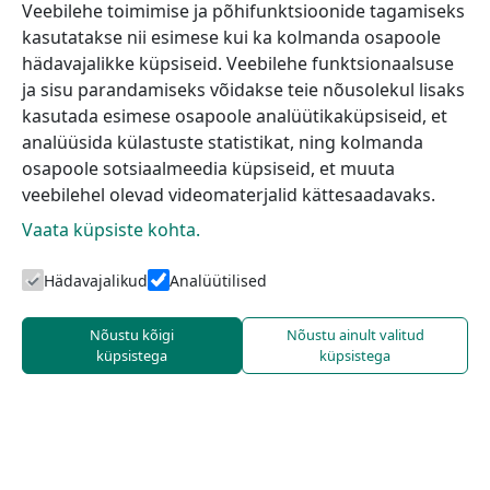
Veebilehe toimimise ja põhifunktsioonide tagamiseks
kasutatakse nii esimese kui ka kolmanda osapoole
hädavajalikke küpsiseid. Veebilehe funktsionaalsuse
ja sisu parandamiseks võidakse teie nõusolekul lisaks
kasutada esimese osapoole analüütikaküpsiseid, et
analüüsida külastuste statistikat, ning kolmanda
osapoole sotsiaalmeedia küpsiseid, et muuta
veebilehel olevad videomaterjalid kättesaadavaks.
Vaata küpsiste kohta.
Hädavajalikud
Analüütilised
Nõustu kõigi
Nõustu ainult valitud
küpsistega
küpsistega