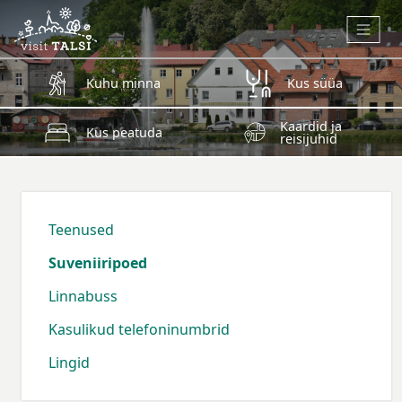
Skip to main content
Kuhu minna
Kus süüa
Kaardid ja
Kus peatuda
reisijuhid
Teenused
Suveniiripoed
Linnabuss
Kasulikud telefoninumbrid
Lingid