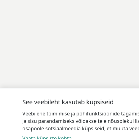
See veebileht kasutab küpsiseid
Veebilehe toimimise ja põhifunktsioonide tagami
ja sisu parandamiseks võidakse teie nõusolekul l
osapoole sotsiaalmeedia küpsiseid, et muuta veeb
Vaata küpsiste kohta.