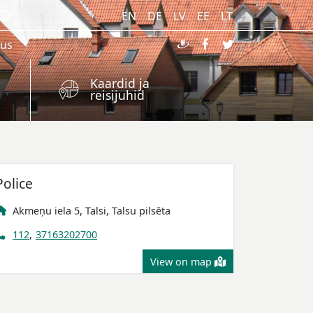
EN
DE
LV
EE
LT
kus
Kaardid ja
reisijuhid
Police
Akmeņu iela 5, Talsi, Talsu pilsēta
112
,
37163202700
View on map