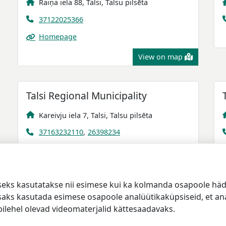
Raiņa iela 88, Talsi, Talsu pilsēta
37122025366
Homepage
View on map
Talsi Regional Municipality
Kareivju iela 7, Talsi, Talsu pilsēta
37163232110
,
26398234
Home page
View on map
seks kasutatakse nii esimese kui ka kolmanda osapoole häda
isaks kasutada esimese osapoole analüütikaküpsiseid, et ana
ilehel olevad videomaterjalid kättesaadavaks.