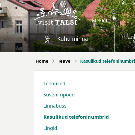
Skip to main content
Kuhu minna
Home
Teave
Kasulikud telefoninumbr
Teenused
Suveniiripoed
Linnabuss
Kasulikud telefoninumbrid
Lingid