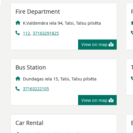
Fire Department
K.Valdemāra iela 94, Talsi, Talsu pilsēta
112
,
37163291825
View on map
Bus Station
Dundagas iela 15, Talsi, Talsu pilsēta
37163222105
View on map
Car Rental