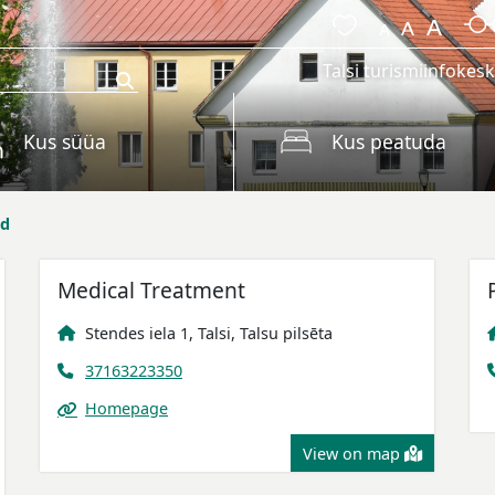
Talsi turismiinfokes
Kus süüa
Kus peatuda
id
Medical Treatment
Stendes iela 1, Talsi, Talsu pilsēta
37163223350
Homepage
View on map