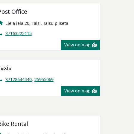
Post Office
Lielā iela 20, Talsi, Talsu pilsēta
37163222115
View on map
Taxis
37128644440
,
25955069
View on map
Bike Rental