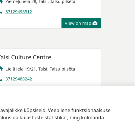
Ziemeļu iela 28, Talsi, Talsu pilsēta
37129496512
View on map
Talsi Culture Centre
Lielā iela 19/21, Talsi, Talsu pilsēta
37129488242
Mājaslapa
View on map
vajalikke küpsiseid. Veebilehe funktsionaalsuse
lüüsida külastuste statistikat, ning kolmanda