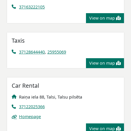
37163222105
View on map
Taxis
37128644440
,
25955069
View on map
Car Rental
Raiņa iela 88, Talsi, Talsu pilsēta
37122025366
Homepage
View on map