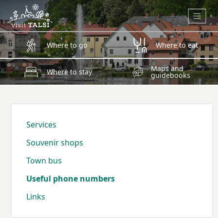
Skip to main content
Where to go
Where to eat
Maps and
Where to stay
guidebooks
Services
Souvenir shops
Town bus
Useful phone numbers
Links