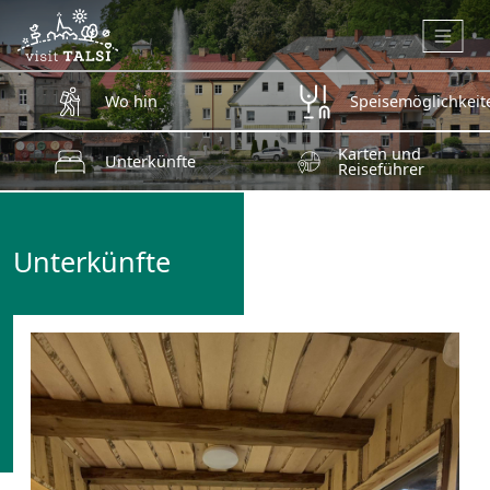
Zum Hauptinhalt springen
Wo hin
Speisemöglichkeit
Karten und
Unterkünfte
Reiseführer
Unterkünfte