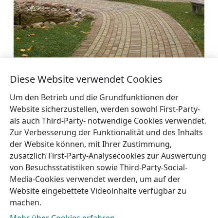
Gästehaus „Rezidence Kurzeme“
Diese Website verwendet Cookies
Mehr
Um den Betrieb und die Grundfunktionen der
Website sicherzustellen, werden sowohl First-Party-
als auch Third-Party- notwendige Cookies verwendet.
Zur Verbesserung der Funktionalität und des Inhalts
der Website können, mit Ihrer Zustimmung,
←
Hotel
Ferienhäuser Ezermāja Akmeņi
zusätzlich First-Party-Analysecookies zur Auswertung
Lūrmaņi
→
von Besuchsstatistiken sowie Third-Party-Social-
Media-Cookies verwendet werden, um auf der
Website eingebettete Videoinhalte verfügbar zu
machen.