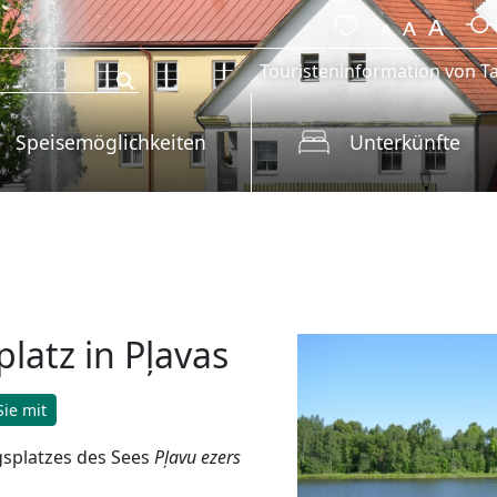
Touristeninformation von Ta
Speisemöglichkeiten
Unterkünfte
latz in Pļavas
ie mit
gsplatzes des Sees
Pļavu ezers