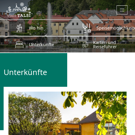
Zum Hauptinhalt springen
Wo hin
Speisemöglichkeit
Karten und
Unterkünfte
Reiseführer
Unterkünfte