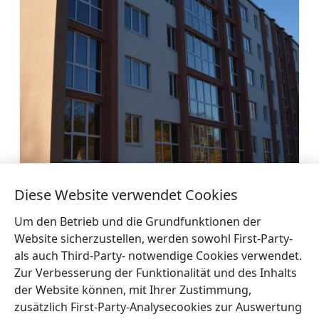
Diese Website verwendet Cookies
Apartments in Roja
Mehr
Um den Betrieb und die Grundfunktionen der
Website sicherzustellen, werden sowohl First-Party-
als auch Third-Party- notwendige Cookies verwendet.
Zur Verbesserung der Funktionalität und des Inhalts
der Website können, mit Ihrer Zustimmung,
zusätzlich First-Party-Analysecookies zur Auswertung
←
Hostel ‚Ķipīts‘
Ferienhaus ‚Dīķmalas
→