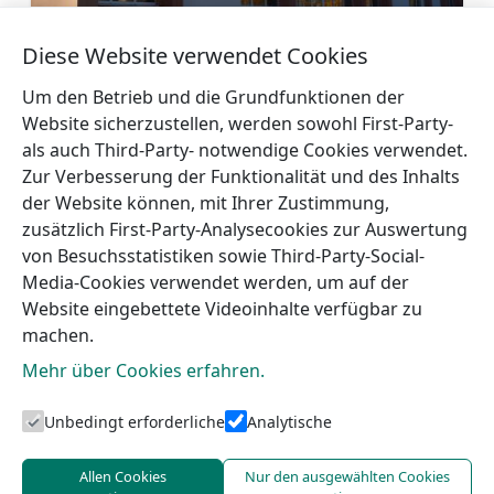
Diese Website verwendet Cookies
Apartments in Roja
Mehr
Um den Betrieb und die Grundfunktionen der
Website sicherzustellen, werden sowohl First-Party-
als auch Third-Party- notwendige Cookies verwendet.
Zur Verbesserung der Funktionalität und des Inhalts
der Website können, mit Ihrer Zustimmung,
zusätzlich First-Party-Analysecookies zur Auswertung
←
Pension „Pilava“
Ferienhaus „Liepziedi“
→
von Besuchsstatistiken sowie Third-Party-Social-
Media-Cookies verwendet werden, um auf der
Website eingebettete Videoinhalte verfügbar zu
machen.
Mehr über Cookies erfahren.
Unbedingt erforderliche
Analytische
Touristeninformation von Talsi
Allen Cookies
Nur den ausgewählten Cookies