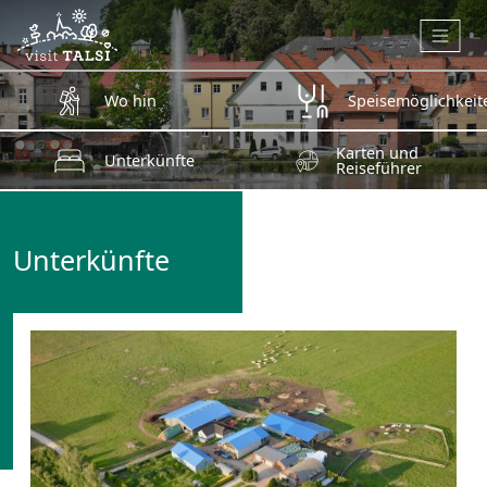
Zum Hauptinhalt springen
Wo hin
Speisemöglichkeit
Karten und
Unterkünfte
Reiseführer
Unterkünfte