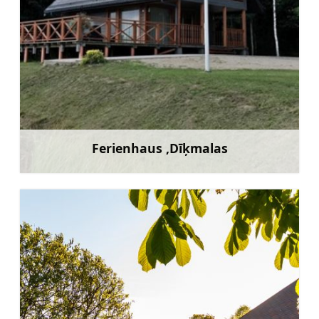
Ferienhaus ‚Dīķmalas
Mehr