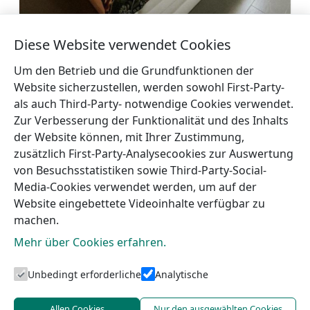
Wohnungen im Zentrum von Talsi
Diese Website verwendet Cookies
Mehr
Um den Betrieb und die Grundfunktionen der
Website sicherzustellen, werden sowohl First-Party-
als auch Third-Party- notwendige Cookies verwendet.
Zur Verbesserung der Funktionalität und des Inhalts
der Website können, mit Ihrer Zustimmung,
←
Wohnungen im Zentrum
Wohnungen
zusätzlich First-Party-Analysecookies zur Auswertung
von Talsi
Kurte
→
von Besuchsstatistiken sowie Third-Party-Social-
Media-Cookies verwendet werden, um auf der
Website eingebettete Videoinhalte verfügbar zu
machen.
Mehr über Cookies erfahren.
Unbedingt erforderliche
Analytische
Touristeninformation von Talsi
Allen Cookies
Nur den ausgewählten Cookies