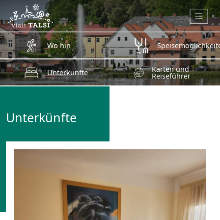
Zum Hauptinhalt springen
Wo hin
Speisemöglichkeit
Karten und
Unterkünfte
Reiseführer
Unterkünfte