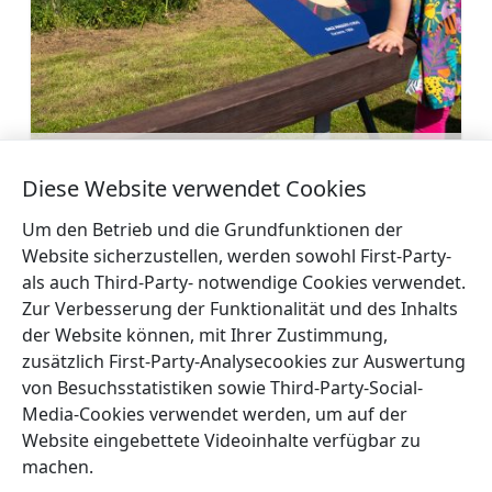
Reproduktion des Kunstwerks “Kunst
blüht in Talsi auf”
Diese Website verwendet Cookies
Mehr
Um den Betrieb und die Grundfunktionen der
Website sicherzustellen, werden sowohl First-Party-
als auch Third-Party- notwendige Cookies verwendet.
Zur Verbesserung der Funktionalität und des Inhalts
der Website können, mit Ihrer Zustimmung,
←
Naturpark Engure-
Nationalpark Slītere
zusätzlich First-Party-Analysecookies zur Auswertung
See
→
von Besuchsstatistiken sowie Third-Party-Social-
Media-Cookies verwendet werden, um auf der
Website eingebettete Videoinhalte verfügbar zu
machen.