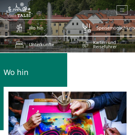
Zum Hauptinhalt springen
Wo hin
Speisemöglichkeit
Karten und
Unterkünfte
Reiseführer
Wo hin