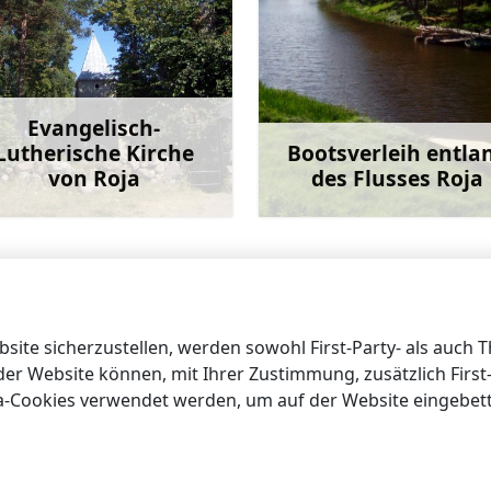
Evangelisch-
Lutherische Kirche
Bootsverleih entla
von Roja
des Flusses Roja
Mehr
M
Zweigstelle des Fisc
ite sicherzustellen, werden sowohl First-Party- als auch 
 der Website können, mit Ihrer Zustimmung, zusätzlich Firs
ia-Cookies verwendet werden, um auf der Website eingebet
nformation von Talsi