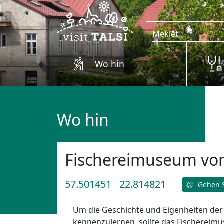
Zum Hauptinhalt springen
Wo hin
Wo hin
Fischereimuseum von
57.501451
22.814821
Gehen S
Um die Geschichte und Eigenheiten der
kennenzulernen, sollte das Fischereim