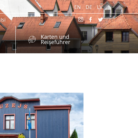
EN
DE
LV
lsi
Karten und
Reiseführer