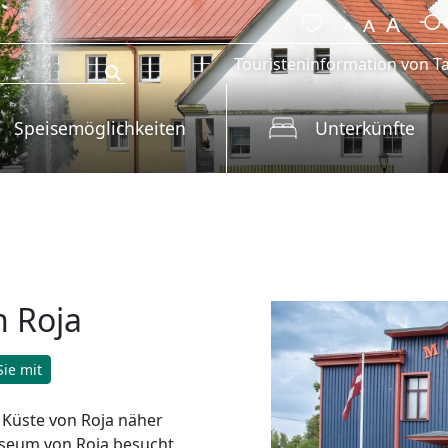
Touristeninformation von Ta
Speisemöglichkeiten
Unterkünfte
 Roja
ie mit
 Küste von Roja näher
useum von Roja besucht