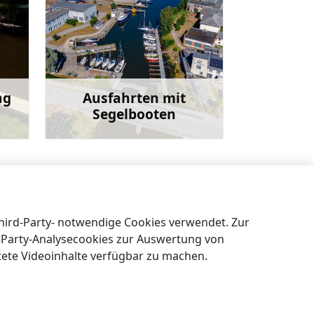
ng
Ausfahrten mit
Segelbooten
ehr
Mehr
hereimuseums von Roja im Kaltenes Klub
→
Third-Party- notwendige Cookies verwendet. Zur
t-Party-Analysecookies zur Auswertung von
tete Videoinhalte verfügbar zu machen.
EN
DE
LV