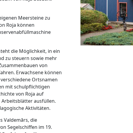
 eigenen Meersteine zu
on Roja können
onservenabfüllmaschine
ht die Möglichkeit, in ein
und zu steuern sowie mehr
s Zusammenbauen von
rfahren. Erwachsene können
 verschiedene Ortsnamen
n mit schulpflichtigen
hichte von Roja auf
Arbeitsblätter ausfüllen.
gogische Aktivitäten.
is Valdemārs, die
on Segelschiffen im 19.