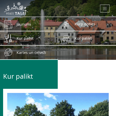
Skip to main content
Kurp doties
Jaunumi
Kur paēst
Kur palikt
Kartes un ceļveži
Kur palikt