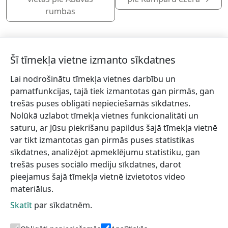
rumbas
Šī tīmekļa vietne izmanto sīkdatnes
Lai nodrošinātu tīmekļa vietnes darbību un
Piesakies jaunumiem!
pamatfunkcijas, tajā tiek izmantotas gan pirmās, gan
trešās puses obligāti nepieciešamās sīkdatnes.
Pieraksties jaunumiem e-pastā un nepalaid garām
Nolūkā uzlabot tīmekļa vietnes funkcionalitāti un
jaunākās aktualitātes.
saturu, ar Jūsu piekrišanu papildus šajā tīmekļa vietnē
var tikt izmantotas gan pirmās puses statistikas
sīkdatnes, analizējot apmeklējumu statistiku, gan
trešās puses sociālo mediju sīkdatnes, darot
Vēlos saņemt jaunumus uz norādīto e-pasta adresi.
pieejamus šajā tīmekļa vietnē izvietotos video
materiālus.
Skatīt
par sīkdatnēm.
Talsu novada TIC
Informācijai
Lapas karte