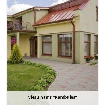
Viesu nams “Rambules”
Uzzināt vairāk