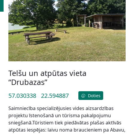
Telšu un atpūtas vieta
“Drubazas”
57.030338
22.594887
Doties
Saimniecība specializējusies vides aizsardzības
projektu īstenošanā un tūrisma pakalpojumu
sniegšanā.Tūristiem tiek piedāvātas plašas aktīvās
atpūtas iespējas: laivu noma braucieniem pa Abavu,