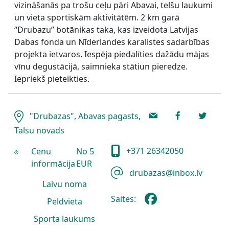
vizināšanās pa trošu ceļu pāri Abavai, telšu laukumi
un vieta sportiskām aktivitātēm. 2 km garā
“Drubazu” botānikas taka, kas izveidota Latvijas
Dabas fonda un Nīderlandes karalistes sadarbības
projekta ietvaros. Iespēja piedalīties dažādu mājas
vīnu degustācijā, saimnieka stātiun pieredze.
Iepriekš pieteikties.
"Drubazas", Abavas pagasts,
Talsu novads
+371 26342050
Cenu
No 5
informācija
EUR
drubazas@inbox.lv
Laivu noma
Saites:
Peldvieta
Sporta laukums