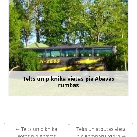
Telts un piknika vietas pie Abavas
rumbas
Uzzināt vairāk
←
Telts un piknika
Telts un atpūtas vieta
vietas pie Abavas
pie Kamparu ezera
→