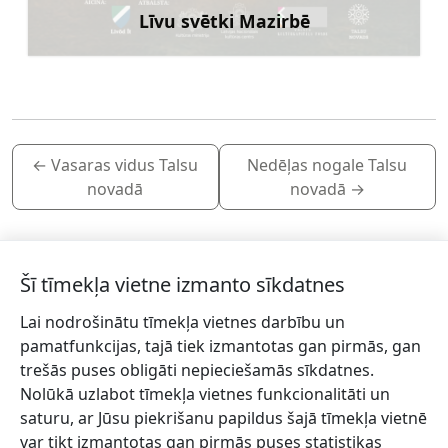
Līvu svētki Mazirbē
Uzzināt vairāk
←
Vasaras vidus Talsu
Nedēļas nogale Talsu
novadā
novadā
→
Šī tīmekļa vietne izmanto sīkdatnes
Lai nodrošinātu tīmekļa vietnes darbību un
Piesakies jaunumiem!
pamatfunkcijas, tajā tiek izmantotas gan pirmās, gan
trešās puses obligāti nepieciešamās sīkdatnes.
Pieraksties jaunumiem e-pastā un nepalaid garām
Nolūkā uzlabot tīmekļa vietnes funkcionalitāti un
jaunākās aktualitātes.
saturu, ar Jūsu piekrišanu papildus šajā tīmekļa vietnē
var tikt izmantotas gan pirmās puses statistikas