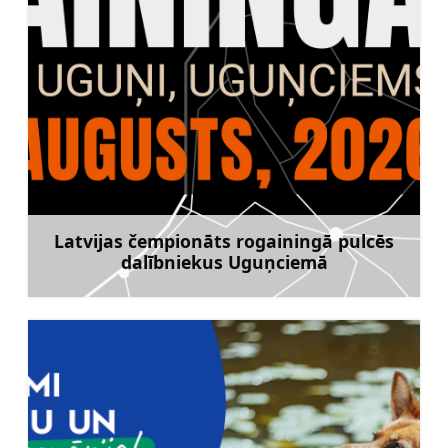
Latvijas čempionāts rogainingā pulcēs
dalībniekus Uguņciemā
Uzzināt vairāk