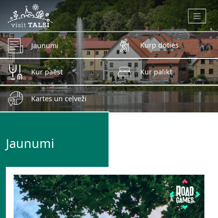
Skip to main content
Kurp doties
Jaunumi
Kur paēst
Kur palikt
Kartes un ceļveži
Jaunumi