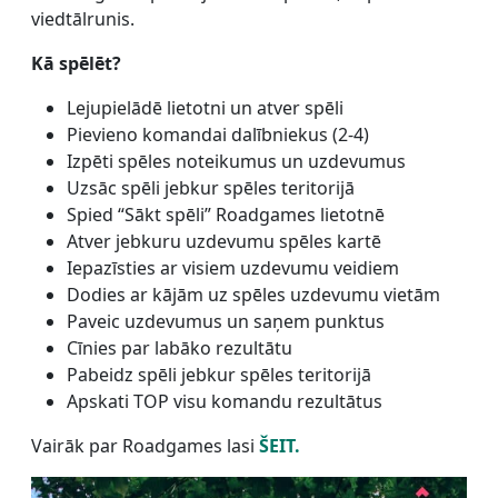
viedtālrunis.
Kā spēlēt?
Lejupielādē lietotni un atver spēli
Pievieno komandai dalībniekus (2-4)
Izpēti spēles noteikumus un uzdevumus
Uzsāc spēli jebkur spēles teritorijā
Spied “Sākt spēli” Roadgames lietotnē
Atver jebkuru uzdevumu spēles kartē
Iepazīsties ar visiem uzdevumu veidiem
Dodies ar kājām uz spēles uzdevumu vietām
Paveic uzdevumus un saņem punktus
Cīnies par labāko rezultātu
Pabeidz spēli jebkur spēles teritorijā
Apskati TOP visu komandu rezultātus
Vairāk par Roadgames lasi
ŠEIT.