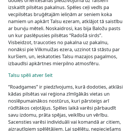
dodies orientēšanās piedzīvojumā uz Talsiem
izskaitīt pilsētas pakalnus. Spēles ceļi vedīs pa
vecpilsētas bruģētajām ieliņām ar seniem koka
namiem un apkārt Talsu ezeram, atklājot tā saistību
ar burvju mēteli. Noskaidrosi, kas bija Baložu pasts
un kur paslēpusies pilsētas “Radošā sirds”.
Visbeidzot, traucoties no pakalna uz pakalnu,
nonāksi pie Vilkmuižas ezera, uzzinot tā stāstu par
kuršiem, un, ieskatoties Talsu mazajos pagalmos,
izbaudīsi apkārtnes mierpilno atmosfēru.
Talsu spēli atver šeit
“Roadgames” ir piedzīvojums, kurā dodoties, atklāsi
kādas pilsētas vai reģiona zīmīgākās vietas un
noslēpumainākos nostūrus, kuri pārsteigs arī
rūdītākos ceļotājus. Spēles laikā varēsi pārbaudīt
savu izdomu, prāta spējas, veiklību un vērību.
Sacensties varēsi individuāli vai komandā ar citiem,
aizrautīgiem spēlētājiem. Lai spēlētu, nepieciešams