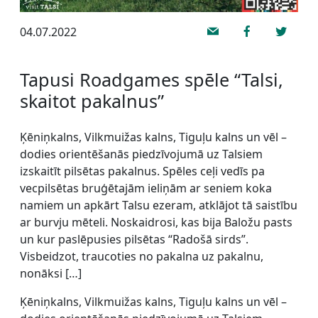
04.07.2022
Tapusi Roadgames spēle “Talsi,
skaitot pakalnus”
Ķēniņkalns, Vilkmuižas kalns, Tiguļu kalns un vēl –
dodies orientēšanās piedzīvojumā uz Talsiem
izskaitīt pilsētas pakalnus. Spēles ceļi vedīs pa
vecpilsētas bruģētajām ieliņām ar seniem koka
namiem un apkārt Talsu ezeram, atklājot tā saistību
ar burvju mēteli. Noskaidrosi, kas bija Baložu pasts
un kur paslēpusies pilsētas “Radošā sirds”.
Visbeidzot, traucoties no pakalna uz pakalnu,
nonāksi […]
Ķēniņkalns, Vilkmuižas kalns, Tiguļu kalns un vēl –