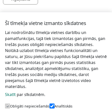
Šī tīmekļa vietne izmanto sīkdatnes
Lai nodrošinātu tīmekļa vietnes darbību un
Piesakies jaunumiem!
pamatfunkcijas, tajā tiek izmantotas gan pirmās, gan
trešās puses obligāti nepieciešamās sīkdatnes.
Pieraksties jaunumiem e-pastā un nepalaid garām
Nolūkā uzlabot tīmekļa vietnes funkcionalitāti un
jaunākās aktualitātes.
saturu, ar Jūsu piekrišanu papildus šajā tīmekļa vietnē
var tikt izmantotas gan pirmās puses statistikas
sīkdatnes, analizējot apmeklējumu statistiku, gan
trešās puses sociālo mediju sīkdatnes, darot
Vēlos saņemt jaunumus uz norādīto e-pasta adresi.
pieejamus šajā tīmekļa vietnē izvietotos video
materiālus.
Skatīt
par sīkdatnēm.
Talsu novada TIC
Informācijai
Lapas karte
Obligāti nepieciešamās
Analītiskās