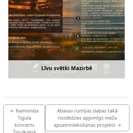
Līvu svētki Mazirbē
Uzzināt vairāk
←
Raimonda
Abavas rumbas dabas takā
Tigula
noslēdzies apjomīgs meža
koncerts
apsaimniekošanas projekts
→
Tiguļkalnā