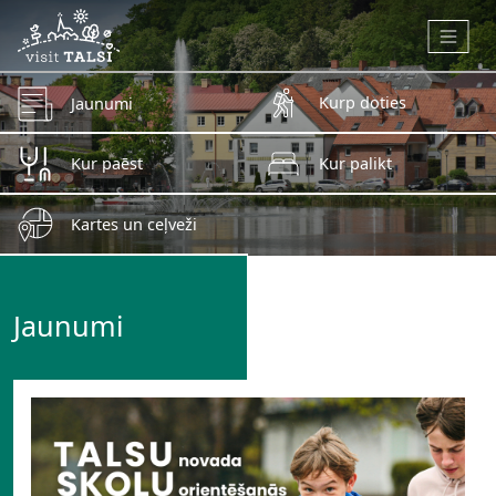
Skip to main content
Kurp doties
Jaunumi
Kur paēst
Kur palikt
Kartes un ceļveži
Jaunumi