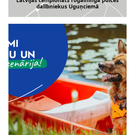
Latvijas čempionāts rogainingā pulcēs
dalībniekus Uguņciemā
Uzzināt vairāk