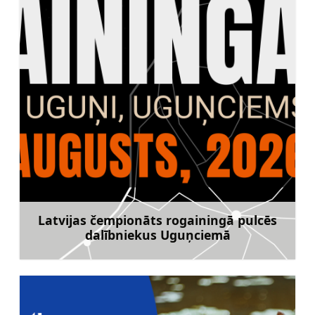
Latvijas čempionāts rogainingā pulcēs
dalībniekus Uguņciemā
Uzzināt vairāk