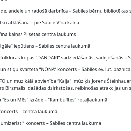
āde, andele un radošā darbnīca – Sabiles bērnu bibliotēkas 
tku atklāšana – pie Sabile Vīna kalna
Vīna kalns/ Pilsētas centra laukums
gāle” iepūtiens – Sabiles centra laukumā
 folkloras kopas “DANDARI” sadziedāšanās, sadejošanās – Sa
 un stīgu kvarteta “NŌNA” koncerts – Sabiles ev. lut. baznīcā
FO un muzikālā apvienība “Kaija”, mūziķis Jorens Šteinhaue
s Birzmalis, dažādas dzirkstošas, reibinošas atrakcijas un s
ra “Es un Mēs” izrāde – “Rambulītes” rotaļlaukumā
koncerts – centra laukumā
ūmizeristi” koncerts – Sabiles centra laukumā