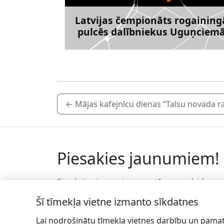
Latvijas čempionāts rogaining
pulcēs dalībniekus Uguņciem
Uzzināt vai
←
Mājas kafejnīcu dienas “Talsu novada r
Piesakies jaunumiem!
Pieraksties jaunumiem e-pastā un nepalaid
garām jaunākās aktualitātes.
Šī tīmekļa vietne izmanto sīkdatnes
Lai nodrošinātu tīmekļa vietnes darbību un pamat