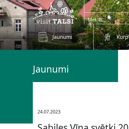
Skip to main content
Jaunumi
Kurp
Jaunumi
24.07.2023
Sabiles Vīna svētki 2