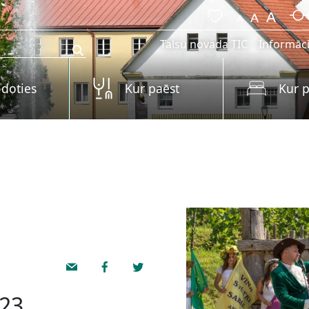
Talsu novada TIC
Informāci
 doties
Kur paēst
Kur p
023