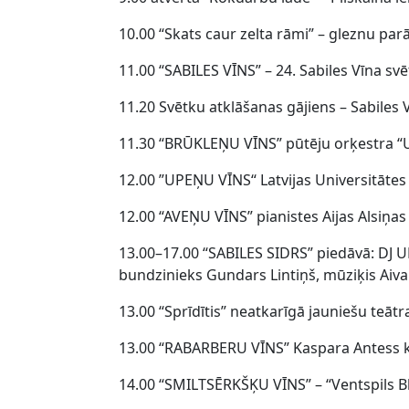
10.00 “Skats caur zelta rāmi” – gleznu par
11.00 “SABILES VĪNS” – 24. Sabiles Vīna svē
11.20 Svētku atklāšanas gājiens – Sabiles 
11.30 “BRŪKLEŅU VĪNS” pūtēju orķestra “U
12.00 ”UPEŅU VĪNS“ Latvijas Universitātes
12.00 “AVEŅU VĪNS” pianistes Aijas Alsiņas
13.00–17.00 “SABILES SIDRS” piedāvā: DJ U
bundzinieks Gundars Lintiņš, mūziķis Aivar
13.00 “Sprīdītis” neatkarīgā jauniešu teāt
13.00 “RABARBERU VĪNS” Kaspara Antess 
14.00 “SMILTSĒRKŠĶU VĪNS” – “Ventspils Bl