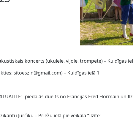
ustiskais koncerts (ukulele, vijole, trompete) – Kuldīgas iel
ikties: sitoeszin@gmail.com) – Kuldīgas ielā 1
TUALITE” piedalās duelts no Francijas Fred Hormain un Ilze
antu Jurčiku – Priežu ielā pie veikala “Ilzīte”