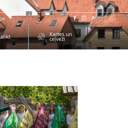
jai
Kartes un
alikt
ceļveži