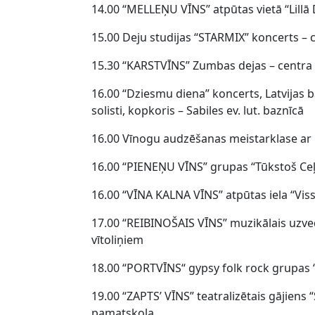
14.00 “MELLEŅU VĪNS” atpūtas vietā “Lillā D
15.00 Deju studijas “STARMIX” koncerts –
15.30 “KARSTVĪNS” Zumbas dejas – centr
16.00 “Dziesmu diena” koncerts, Latvijas 
solisti, kopkoris – Sabiles ev. lut. baznīcā
16.00 Vīnogu audzēšanas meistarklase ar 
16.00 “PIENEŅU VĪNS” grupas “Tūkstoš Ceļ
16.00 “VĪNA KALNA VĪNS” atpūtas iela “Viss 
17.00 “REIBINOŠAIS VĪNS” muzikālais uzv
vītoliņiem
18.00 “PORTVĪNS“ gypsy folk rock grupas
19.00 “ZAPTS’ VĪNS” teatralizētais gājiens 
pamatskola