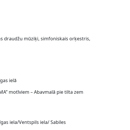
s draudžu mūziķi, simfoniskais orķestris,
gas ielā
A” motīviem – Abavmalā pie tilta zem
gas iela/Ventspils iela/ Sabiles