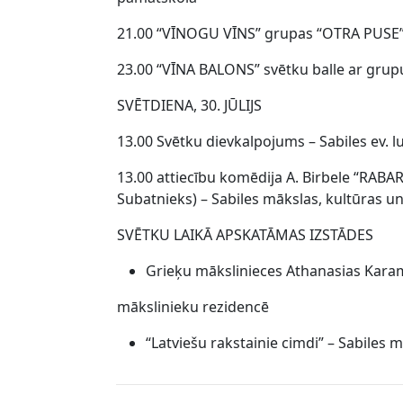
21.00 “VĪNOGU VĪNS” grupas “OTRA PUSE”
23.00 “VĪNA BALONS” svētku balle ar grupu 
SVĒTDIENA, 30. JŪLIJS
13.00 Svētku dievkalpojums – Sabiles ev. l
13.00 attiecību komēdija A. Birbele “RABAR
Subatnieks) – Sabiles mākslas, kultūras un
SVĒTKU LAIKĀ APSKATĀMAS IZSTĀDES
Grieķu mākslinieces Athanasias Karam
mākslinieku rezidencē
“Latviešu rakstainie cimdi” – Sabiles 