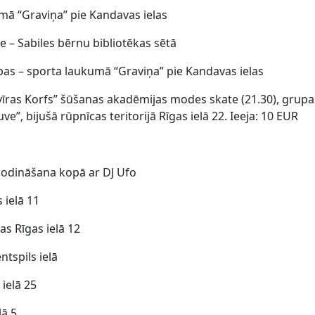
umā “Graviņa” pie Kandavas ielas
e – Sabiles bērnu bibliotēkas sētā
bas – sporta laukumā “Graviņa” pie Kandavas ielas
lvīras Korfs” šūšanas akadēmijas modes skate (21.30), grup
e”, bijušā rūpnīcas teritorijā Rīgas ielā 22. Ieeja: 10 EUR
 modināšana kopā ar DJ Ufo
 ielā 11
as Rīgas ielā 12
ntspils ielā
ielā 25
lā 5