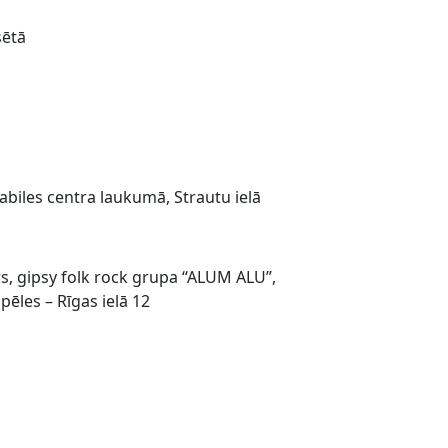
sētā
biles centra laukumā, Strautu ielā
rs, gipsy folk rock grupa “ALUM ALU”,
pēles – Rīgas ielā 12