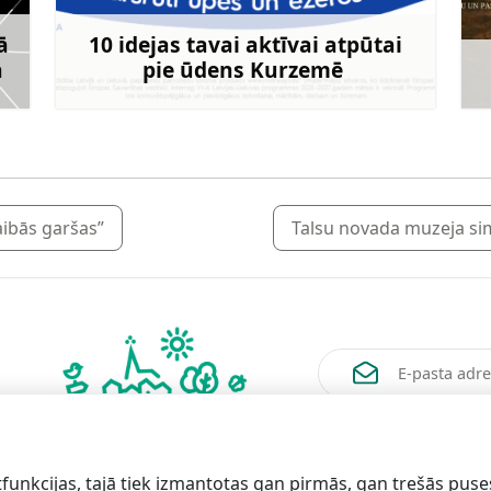
ā
10 idejas tavai aktīvai atpūtai
ā
pie ūdens Kurzemē
rāk
Uzzināt vairāk
aibās garšas”
Talsu novada muzeja s
Vēlos saņemt jaunum
funkcijas, tajā tiek izmantotas gan pirmās, gan trešās puse