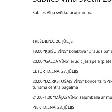
Sabiles Vīna svētku programma
TREŠDIENA, 26. JŪLIJS
19.00 “ĶIRŠU VĪNS” kolektīva “Draudzība” ak
20.00 “GALDA VĪNS” erudīcijas spēle (piete
CETURTDIENA, 27. JŪLIJS
20.00 “DZIRKSTOŠAIS VĪNS” koncerts “SPIRI
tūrisma centra pagalmā
21.00–1.00 “MĀJAS VĪNS” zaļumballe ar muzik
PIEKTDIENA, 28. JŪLIJS