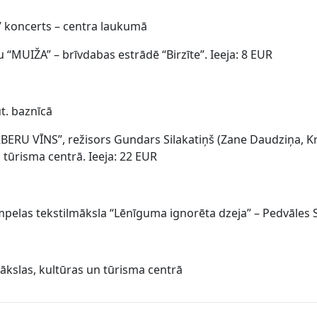
 koncerts – centra laukumā
“MUIŽA” – brīvdabas estrādē “Birzīte”. Ieeja: 8 EUR
ut. baznīcā
BERU VĪNS”, režisors Gundars Silakatiņš (Zane Daudziņa, Kri
 tūrisma centrā. Ieeja: 22 EUR
pelas tekstilmāksla “Lēnīguma ignorēta dzeja” – Pedvāles S
mākslas, kultūras un tūrisma centrā