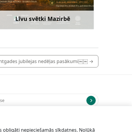
Līvu svētki Mazirbē
Uzzināt vairāk
imtgades jubilejas nedēļas pasākumi￼￼
→
us uz norādīto e-pasta adresi.
s obligāti nepieciešamās sīkdatnes. Nolūkā