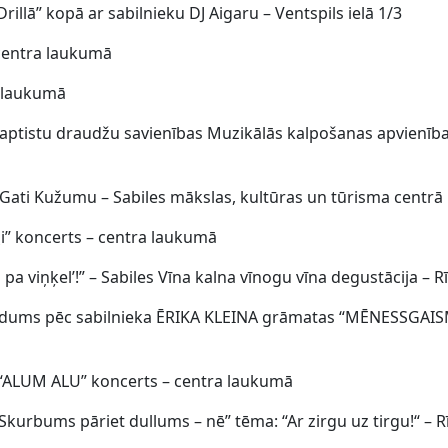
rillā” kopā ar sabilnieku DJ Aigaru – Ventspils ielā 1/3
 centra laukumā
a laukumā
baptistu draudžu savienības Muzikālās kalpošanas apvienība
Gati Kužumu – Sabiles mākslas, kultūras un tūrisma centrā
i” koncerts – centra laukumā
pa viņķel’!” – Sabiles Vīna kalna vīnogu vīna degustācija – Rī
edums pēc sabilnieka ĒRIKA KLEINA grāmatas “MĒNESSGAISM
 “ALUM ALU” koncerts – centra laukumā
“Skurbums pāriet dullums – nē” tēma: “Ar zirgu uz tirgu!“ – Rī