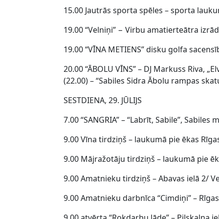
15.00 Jautrās sporta spēles – sporta lauk
19.00 “Velniņi” − Virbu amatierteātra izrād
19.00 “VĪNA METIENS” disku golfa sacensī
20.00 “ĀBOLU VĪNS” – DJ Markuss Riva, „E
(22.00) – “Sabiles Sidra Ābolu rampas skatuv
SESTDIENA, 29. JŪLIJS
7.00 “SANGRIA” – “Labrīt, Sabile”, Sabiles
9.00 Vīna tirdziņš – laukumā pie ēkas Rīgas
9.00 Mājražotāju tirdziņš – laukumā pie ēk
9.00 Amatnieku tirdziņš – Abavas ielā 2/ Ve
9.00 Amatnieku darbnīca “Cimdiņi” – Rīgas 
9.00 atvērta “Rokdarbu lāde” – Pilskalna ie