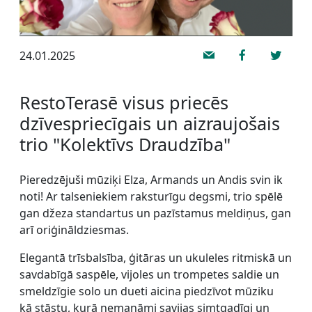
24.01.2025
RestoTerasē visus priecēs
dzīvespriecīgais un aizraujošais
trio "Kolektīvs Draudzība"
Pieredzējuši mūziķi Elza, Armands un Andis svin ik
noti! Ar talseniekiem raksturīgu degsmi, trio spēlē
gan džeza standartus un pazīstamus meldiņus, gan
arī oriģināldziesmas.
Elegantā trīsbalsība, ģitāras un ukuleles ritmiskā un
savdabīgā saspēle, vijoles un trompetes saldie un
smeldzīgie solo un dueti aicina piedzīvot mūziku
kā stāstu, kurā nemanāmi savijas simtgadīgi un