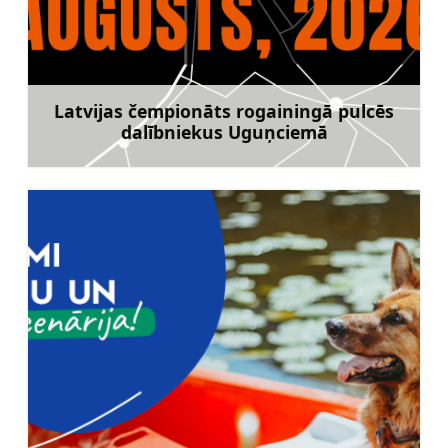
Latvijas čempionāts rogainingā pulcēs
dalībniekus Uguņciemā
Uzzināt vairāk