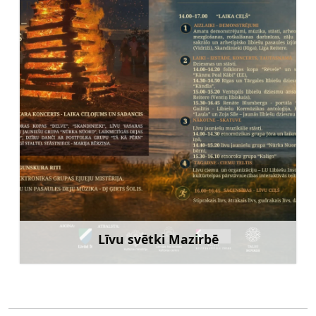
Līvu svētki Mazirbē
Uzzināt vairāk