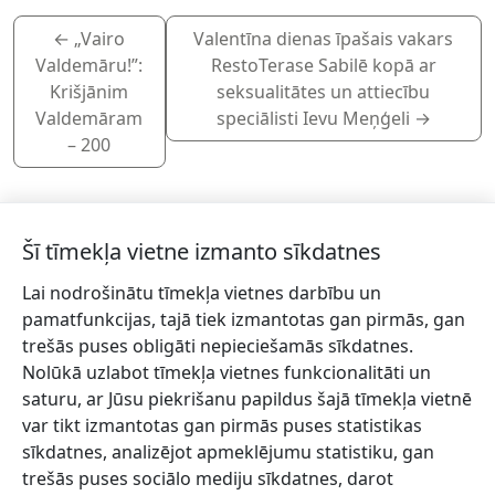
←
„Vairo
Valentīna dienas īpašais vakars
Valdemāru!”:
RestoTerase Sabilē kopā ar
Krišjānim
seksualitātes un attiecību
Valdemāram
speciālisti Ievu Meņģeli
→
– 200
Šī tīmekļa vietne izmanto sīkdatnes
Lai nodrošinātu tīmekļa vietnes darbību un
Piesakies jaunumiem!
pamatfunkcijas, tajā tiek izmantotas gan pirmās, gan
trešās puses obligāti nepieciešamās sīkdatnes.
Pieraksties jaunumiem e-pastā un nepalaid garām
Nolūkā uzlabot tīmekļa vietnes funkcionalitāti un
jaunākās aktualitātes.
saturu, ar Jūsu piekrišanu papildus šajā tīmekļa vietnē
var tikt izmantotas gan pirmās puses statistikas
sīkdatnes, analizējot apmeklējumu statistiku, gan
trešās puses sociālo mediju sīkdatnes, darot