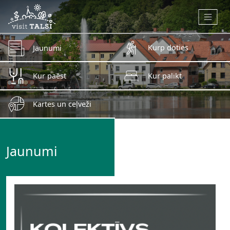
Skip to main content
Kurp doties
Jaunumi
Kur paēst
Kur palikt
Kartes un ceļveži
Jaunumi