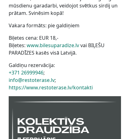
mūsdienu garadarbi, veidojot svētkus sirdij un
prātam. Svinēsim kopā!
Vakara formāts: pie galdiņiem
Biļetes cena: EUR 18,-
Biļetes:
www.bilesuparadize.lv
vai BIĻEŠU
PARADĪZES kasēs visā Latvijā.
Galdiņu rezervācija:
+371 26999946
;
info@restoterase.lv
;
https://www.restoterase.lv/kontakti