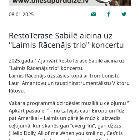
08.01.2025
RestoTerase Sabilē aicina uz
"Laimis Rācenājs trio" koncertu
2025.gada 17.janvārī RestoTerase Sabilē aicina uz
“Laimis Rācenājs trio” koncertu.
Laimis Rācenājs uzstāsies kopā ar trombonistu
Lauri Amantovu un taustiņinstrumentālistu Viktoru
Ritovu.
Vakara programmā dzirdēsiet muzikālu ceļojumu ”
Apkārt pasaulei ” – no Latvijas caur Eiropu un līdz
pat Amerikai – Laimis un pārējie mūziķi aizvedīs
ceļojumā, kur skanēs gan “evergrīni”, gan džezs
(Hello Dolly, All of me ,When you smiling , Ces’t is