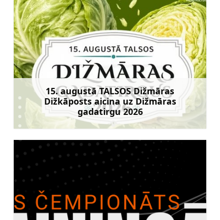
15. augustā TALSOS Dižmāras
Dižkāposts aicina uz Dižmāras
gadatirgu 2026
Uzzināt vairāk