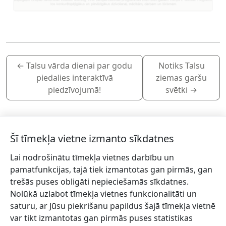
←
Talsu vārda dienai par godu
Notiks Talsu
piedalies interaktīvā
ziemas garšu
piedzīvojumā!
svētki
→
Šī tīmekļa vietne izmanto sīkdatnes
Lai nodrošinātu tīmekļa vietnes darbību un
Piesakies jaunumiem!
pamatfunkcijas, tajā tiek izmantotas gan pirmās, gan
trešās puses obligāti nepieciešamās sīkdatnes.
Pieraksties jaunumiem e-pastā un nepalaid garām
Nolūkā uzlabot tīmekļa vietnes funkcionalitāti un
jaunākās aktualitātes.
saturu, ar Jūsu piekrišanu papildus šajā tīmekļa vietnē
var tikt izmantotas gan pirmās puses statistikas