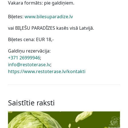
Vakara formāts: pie galdiņiem.
Biļetes:
www.bilesuparadize.lv
vai BIĻEŠU PARADĪZES kasēs visā Latvijā.
Biļetes cena: EUR 18,-
Galdiņu rezervācija:
+371 26999946
;
info@restoterase.lv
;
https://www.restoterase.lv/kontakti
Saistītie raksti