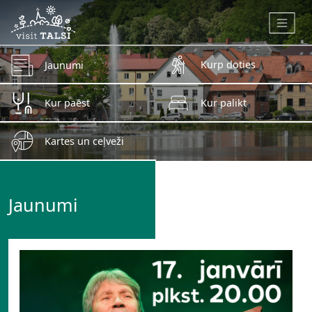
Skip to main content
Kurp doties
Jaunumi
Kur paēst
Kur palikt
Kartes un ceļveži
Jaunumi