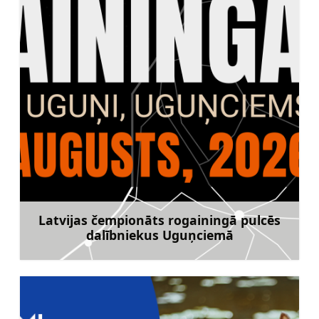
Latvijas čempionāts rogainingā pulcēs
dalībniekus Uguņciemā
Uzzināt vairāk