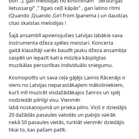
bon ..), gan melodijas no kinofilmām ” Šerburgas
lietussargi” ,” Ilgais ceļš kāpās” , gan latino ritmi
(Quando ,Quando ,Girl from Ipanema ) un daudzas
citas skaistas melodijas !
Šajā ansamblī apvienojušies Latvijas labākie sava
instrumenta džeza spēles meistari. Koncerta
gaitā klausītāji varēs baudīt jauku džeza ansambļa
saspēli un iepazīt katra mūziķa kāspilgtas
muzikālas personības individuālo sniegumu.
Kosmopolīts un sava ceļa gājējs Laimis Rācenājs ir
viens no Latvijas neparastākajiem māksliniekiem,
kurš mīl muzicēt visdažādākajos žanros un spēj
nodziedāt pilnīgi visu. Vienmēr
labā noskaņojumā un prieka pilns. Viņš ir dziedājis
20 dažādās pasaules valodās un pabijis vairāk
nekā 50 pasaules vietās, turklāt vienmēr dziedājis
tikai to, kas pašam patīk.