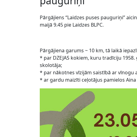
pauguriņi”
Pārgājiens “Laidzes puses pauguriņi” aicin
maijā 9.45 pie Laidzes BLPC.
Pārgājiena garums ~ 10 km, tā laikā iepazī
* par DZEJAS kokiem, kuru tradīciju 1958. 
skolotāja;
* par nākotnes vīzijām saistībā ar vīnogu
* ar gardu maizīti ceļotājus pamielos Aina 