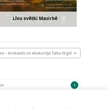
Līvu svētki Mazirbē
Uzzināt vairāk
os – brokastis un ekskursija Talsu tirgū!
→
us uz norādīto e-pasta adresi.