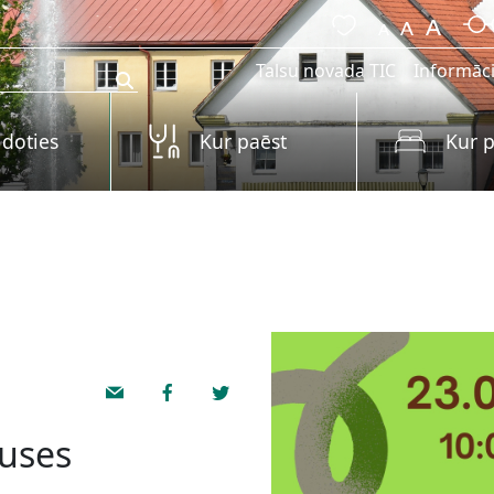
Talsu novada TIC
Informāci
 doties
Kur paēst
Kur p
puses