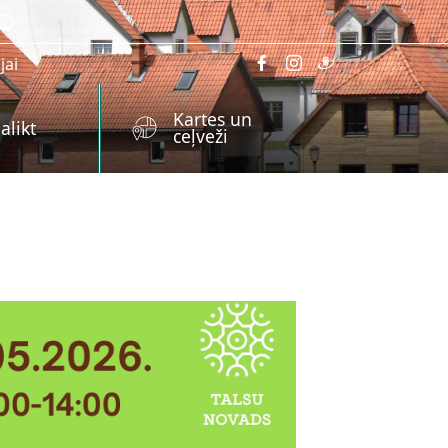
jai
Kartes un
alikt
ceļveži