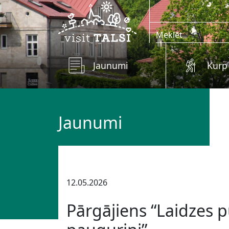
Skip to main content
Jaunumi
Kurp
Jaunumi
12.05.2026
Pārgājiens “Laidzes 