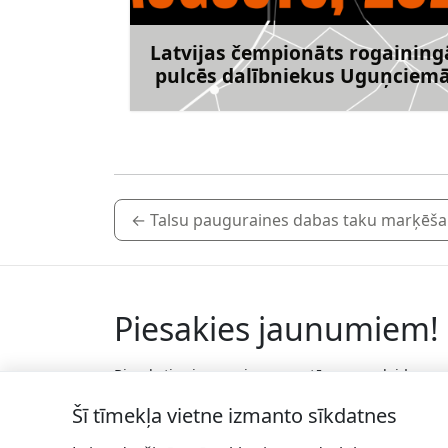
Latvijas čempionāts rogaining
pulcēs dalībniekus Uguņciem
Uzzināt vai
←
Talsu pauguraines dabas taku marķēš
Piesakies jaunumiem!
Pieraksties jaunumiem e-pastā un nepalaid
garām jaunākās aktualitātes.
Šī tīmekļa vietne izmanto sīkdatnes