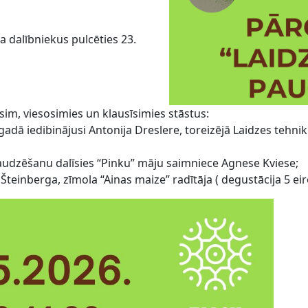
a dalībniekus pulcēties 23.
sim, viesosimies un klausīsimies stāstus:
gadā iedibinājusi Antonija Dreslere, toreizējā Laidzes tehni
 audzēšanu dalīsies “Pinku” māju saimniece Agnese Kviese;
Šteinberga, zīmola “Ainas maize” radītāja ( degustācija 5 eir