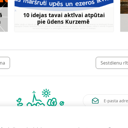
ā
10 idejas tavai aktīvai atpūtai
ā
pie ūdens Kurzemē
rāk
Uzzināt vairāk
ana
Sestdienu rīt
Vēlos saņemt jaunum