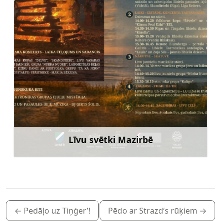
Līvu svētki Mazirbē
Uzzināt vairāk
←
Pedāļo uz Tiņģer’!
Pēdo ar Strazd’s rūķiem
→