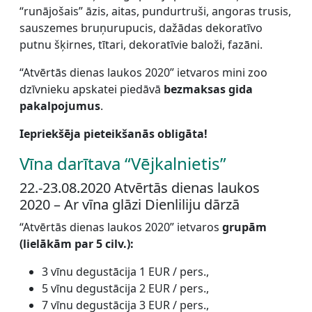
“runājošais” āzis, aitas, pundurtruši, angoras trusis,
sauszemes bruņurupucis, dažādas dekoratīvo
putnu šķirnes, tītari, dekoratīvie baloži, fazāni.
“Atvērtās dienas laukos 2020” ietvaros mini zoo
dzīvnieku apskatei piedāvā
bezmaksas gida
pakalpojumus
.
Iepriekšēja pieteikšanās obligāta!
Vīna darītava “Vējkalnietis”
22.-23.08.2020 Atvērtās dienas laukos
2020 – Ar vīna glāzi Dienliliju dārzā
“Atvērtās dienas laukos 2020” ietvaros
grupām
(lielākām par 5 cilv.):
3 vīnu degustācija 1 EUR / pers.,
5 vīnu degustācija 2 EUR / pers.,
7 vīnu degustācija 3 EUR / pers.,