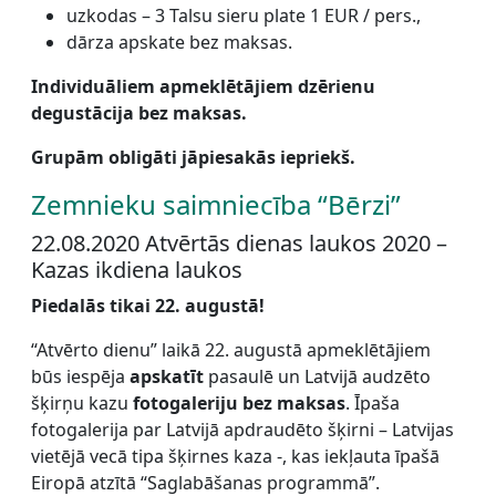
uzkodas – 3 Talsu sieru plate 1 EUR / pers.,
dārza apskate bez maksas.
Individuāliem apmeklētājiem dzērienu
degustācija bez maksas.
Grupām obligāti jāpiesakās iepriekš.
Zemnieku saimniecība “Bērzi”
22.08.2020 Atvērtās dienas laukos 2020 –
Kazas ikdiena laukos
Piedalās tikai 22. augustā!
“Atvērto dienu” laikā 22. augustā apmeklētājiem
būs iespēja
apskatīt
pasaulē un Latvijā audzēto
šķirņu kazu
fotogaleriju bez maksas
. Īpaša
fotogalerija par Latvijā apdraudēto šķirni – Latvijas
vietējā vecā tipa šķirnes kaza -, kas iekļauta īpašā
Eiropā atzītā “Saglabāšanas programmā”.