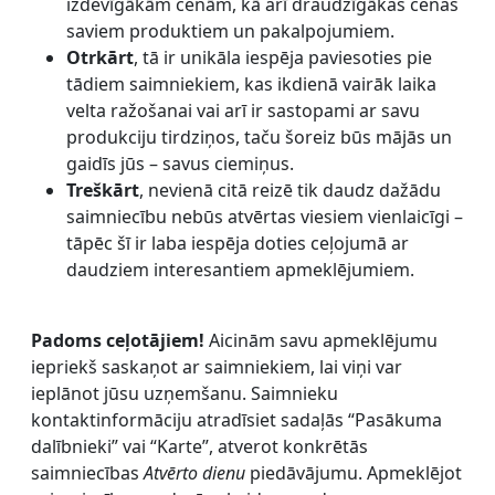
izdevīgākām cenām, kā arī draudzīgākas cenas
saviem produktiem un pakalpojumiem.
Otrkārt
, tā ir unikāla iespēja paviesoties pie
tādiem saimniekiem, kas ikdienā vairāk laika
velta ražošanai vai arī ir sastopami ar savu
produkciju tirdziņos, taču šoreiz būs mājās un
gaidīs jūs – savus ciemiņus.
Treškārt
, nevienā citā reizē tik daudz dažādu
saimniecību nebūs atvērtas viesiem vienlaicīgi –
tāpēc šī ir laba iespēja doties ceļojumā ar
daudziem interesantiem apmeklējumiem.
Padoms ceļotājiem!
Aicinām savu apmeklējumu
iepriekš saskaņot ar saimniekiem, lai viņi var
ieplānot jūsu uzņemšanu. Saimnieku
kontaktinformāciju atradīsiet sadaļās “Pasākuma
dalībnieki” vai “Karte”, atverot konkrētās
saimniecības
Atvērto dienu
piedāvājumu. Apmeklējot