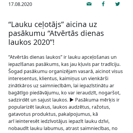
17.08.2020
“Lauku ceļotājs” aicina uz
pasākumu “Atvērtās dienas
laukos 2020”!
“Atvērtās dienas laukos” ir lauku apceļošanas un
iepazīšanas pasākums, kas jau kļuvis par tradīciju.
Šogad pasākumu organizējam vasarā, aicinot visus
interesentus, klientus, kaimiņus un vienkārši
zinātkāros uz saimniecībām, lai iepazīstinātu ar
bagātīgo piedāvājumu, ko var ieraudzīt, nogaršot,
sadzirdēt un sajust laukos. ► Pasākuma mērķis ir
popularizēt laukus, laukos audzētus, ražotus,
gatavotus produktus, pakalpojumus, kā
arī ieinteresēt iedzīvotājus iepazīt lauku dzīvi,
nobaudīt lauku labumus, atrast saimniecības, no