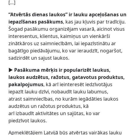
[…]
“Atvērtās dienas laukos” ir lauku apceļošanas un
iepazīšanas pasākums
, kas jau kļuvis par tradīciju.
Šogad pasākumu organizējam vasarā, aicinot visus
interesentus, klientus, kaimiņus un vienkārši
zinātkāros uz saimniecībām, lai iepazīstinātu ar
bagātīgo piedāvājumu, ko var ieraudzīt, nogaršot,
sadzirdēt un sajust laukos.
►
Pasākuma mērķis ir popularizēt laukus,
laukos audzētus, ražotus, gatavotus produktus,
pakalpojumus
, kā arī ieinteresēt iedzīvotājus
iepazīt lauku dzīvi, nobaudīt lauku labumus,
atrast saimniecības, no kurām iegādāties laukos
audzētus un ražotus produktus, kā
arī izbaudīt aktivitātes un sajūtas, ko var
piedzīvot laukos.
Apmeklētājiem Latvijā būs atvērtas vairākas lauku