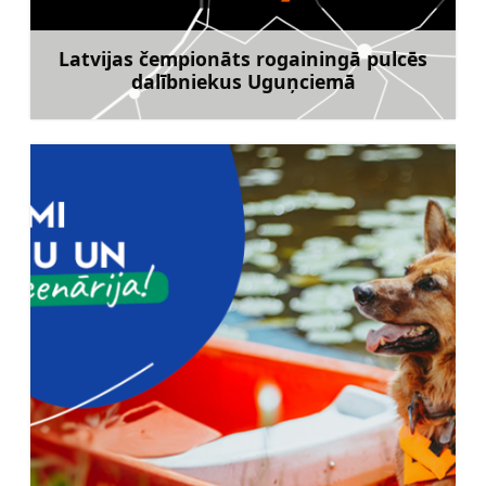
Latvijas čempionāts rogainingā pulcēs
dalībniekus Uguņciemā
Uzzināt vairāk