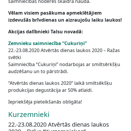
saimniecības noderēs skaidra nauda.
Vēlam visiem pasākuma apmeklētājiem
izdevušās brīvdienas un aizraujošu laiku laukos!
Akcijas dalībnieki Talsu novadā:
Zemnieku saimniecība “Cukuriņi”
22.-23.08.2020 Atvērtās dienas laukos 2020 – Ražas
svētki
Saimniecība “Cukuriņi” nodarbojas ar smiltsērkšķu
audzēšanu un to pārstrādi.
“Atvērtās dienas laukos 2020” laikā smiltsēkšķu
produkcijas degustācija ar 50% atlaidi.
Iepriekšēja pieteikšanās obligāta!
Kurzemnieki
22.-23.08.2020 Atvērtās dienas laukos