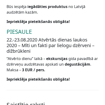
Būs iespēja
iegādāties produktus
no Latvijā
audzētām kazām.
Iepriekšēja pieteikšanās obligāta!
PIESAULE
22.-23.08.2020 Atvērtās dienas laukos
2020 – Mīti un fakti par lielogu dzērveni –
dižbrūkleni
“Atvērto dienu” laikā –
ekskursijas
gida pavadībā ar
dzērveņu audzētavas apskati un
degustācijām
.
Maksa –
3 EUR / pers.
Iepriekšēja pieteikšanās obligāta!
Saistītie raksti