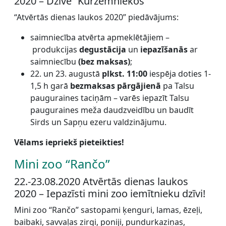
2020 – Dzīve “Kurzemniekos”
“Atvērtās dienas laukos 2020” piedāvājums:
saimniecība atvērta apmeklētājiem –
produkcijas
degustācija
un
iepazīšanās
ar
saimniecību
(bez maksas)
;
22. un 23. augustā
plkst. 11:00
iespēja doties 1-
1,5 h garā
bezmaksas pārgājienā
pa Talsu
pauguraines taciņām – varēs iepazīt Talsu
pauguraines meža daudzveidību un baudīt
Sirds un Sapņu ezeru valdzinājumu.
Vēlams iepriekš pieteikties!
Mini zoo “Rančo”
22.-23.08.2020 Atvērtās dienas laukos
2020 – Iepazīsti mini zoo iemītnieku dzīvi!
Mini zoo “Rančo” sastopami ķenguri, lamas, ēzeļi,
baibaki, savvaļas zirgi, poniji, pundurkaziņas,