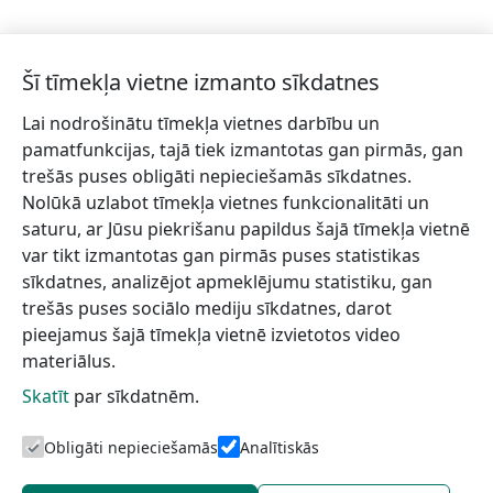
Šī tīmekļa vietne izmanto sīkdatnes
Lai nodrošinātu tīmekļa vietnes darbību un
Piesakies jaunumiem!
pamatfunkcijas, tajā tiek izmantotas gan pirmās, gan
trešās puses obligāti nepieciešamās sīkdatnes.
Pieraksties jaunumiem e-pastā un nepalaid garām
Nolūkā uzlabot tīmekļa vietnes funkcionalitāti un
jaunākās aktualitātes.
saturu, ar Jūsu piekrišanu papildus šajā tīmekļa vietnē
var tikt izmantotas gan pirmās puses statistikas
sīkdatnes, analizējot apmeklējumu statistiku, gan
trešās puses sociālo mediju sīkdatnes, darot
Vēlos saņemt jaunumus uz norādīto e-pasta adresi.
pieejamus šajā tīmekļa vietnē izvietotos video
materiālus.
Skatīt
par sīkdatnēm.
Talsu novada TIC
Informācijai
Lapas karte
Obligāti nepieciešamās
Analītiskās