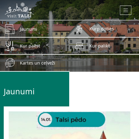
Skip to main content
Kurp doties
Jaunumi
Kur paēst
Kur palikt
Kartes un ceļveži
Jaunumi