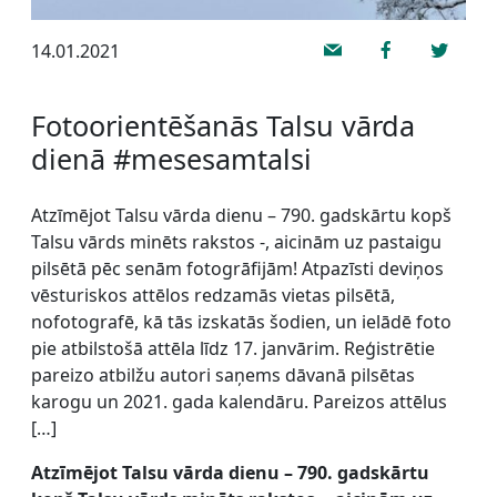
14.01.2021
Fotoorientēšanās Talsu vārda
dienā #mesesamtalsi
Atzīmējot Talsu vārda dienu – 790. gadskārtu kopš
Talsu vārds minēts rakstos -, aicinām uz pastaigu
pilsētā pēc senām fotogrāfijām! Atpazīsti deviņos
vēsturiskos attēlos redzamās vietas pilsētā,
nofotografē, kā tās izskatās šodien, un ielādē foto
pie atbilstošā attēla līdz 17. janvārim. Reģistrētie
pareizo atbilžu autori saņems dāvanā pilsētas
karogu un 2021. gada kalendāru. Pareizos attēlus
[…]
Atzīmējot Talsu vārda dienu – 790. gadskārtu