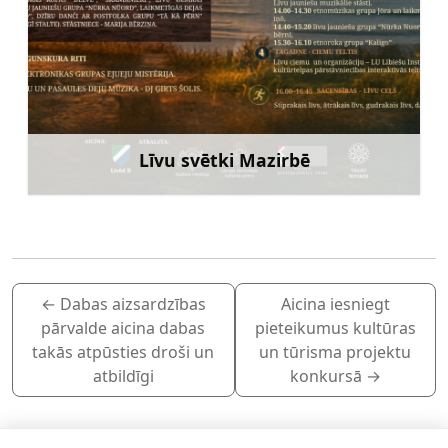
Līvu svētki Mazirbē
Uzzināt vairāk
←
Dabas aizsardzības
Aicina iesniegt
pārvalde aicina dabas
pieteikumus kultūras
takās atpūsties droši un
un tūrisma projektu
atbildīgi
konkursā
→