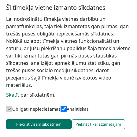
Šī tīmekļa vietne izmanto sīkdatnes
Lai nodrošinātu tīmekļa vietnes darbību un
Piesakies jaunumiem!
pamatfunkcijas, tajā tiek izmantotas gan pirmās, gan
trešās puses obligāti nepieciešamās sīkdatnes.
Pieraksties jaunumiem e-pastā un nepalaid garām
Nolūkā uzlabot tīmekļa vietnes funkcionalitāti un
jaunākās aktualitātes.
saturu, ar Jūsu piekrišanu papildus šajā tīmekļa vietnē
var tikt izmantotas gan pirmās puses statistikas
sīkdatnes, analizējot apmeklējumu statistiku, gan
trešās puses sociālo mediju sīkdatnes, darot
Vēlos saņemt jaunumus uz norādīto e-pasta adresi.
pieejamus šajā tīmekļa vietnē izvietotos video
materiālus.
Skatīt
par sīkdatnēm.
Talsu novada TIC
Informācijai
Lapas karte
Obligāti nepieciešamās
Analītiskās
Piekrist visām sīkdatnēm
Piekrist tikai atzīmētajām