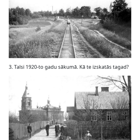
3. Talsi 1920-to gadu sākumā. Kā te izskatās tagad?