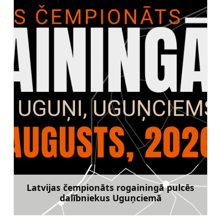
Latvijas čempionāts rogainingā pulcēs
dalībniekus Uguņciemā
Uzzināt vairāk