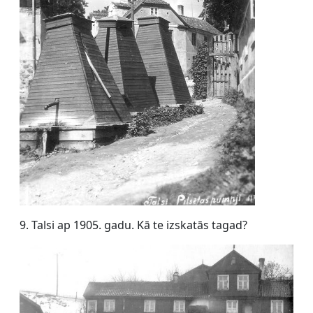
9. Talsi ap 1905. gadu. Kā te izskatās tagad?