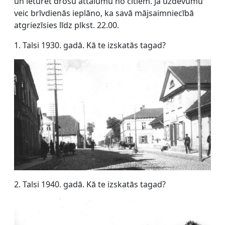
un ieturēt drošu attālumu no citiem. Ja uzdevumu
veic brīvdienās ieplāno, ka savā mājsaimniecībā
atgriezīsies līdz plkst. 22.00.
1. Talsi 1930. gadā. Kā te izskatās tagad?
2. Talsi 1940. gadā. Kā te izskatās tagad?