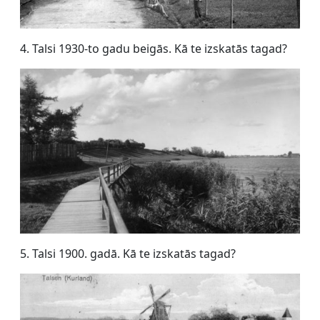
4. Talsi 1930-to gadu beigās. Kā te izskatās tagad?
5. Talsi 1900. gadā. Kā te izskatās tagad?