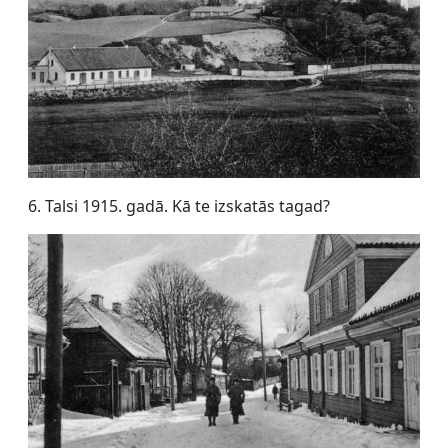
6. Talsi 1915. gadā. Kā te izskatās tagad?