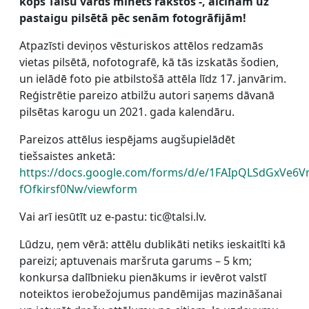
kopš Talsu vārds minēts rakstos -, aicinām uz
pastaigu pilsētā pēc senām fotogrāfijām!
Atpazīsti deviņos vēsturiskos attēlos redzamās
vietas pilsētā, nofotografē, kā tās izskatās šodien,
un ielādē foto pie atbilstošā attēla līdz 17. janvārim.
Reģistrētie pareizo atbilžu autori saņems dāvanā
pilsētas karogu un 2021. gada kalendāru.
Pareizos attēlus iespējams augšupielādēt
tiešsaistes anketā:
https://docs.google.com/forms/d/e/1FAIpQLSdGxVe6
fOfkirsf0Nw/viewform
Vai arī iesūtīt uz e-pastu: tic@talsi.lv.
Lūdzu, ņem vērā: attēlu dublikāti netiks ieskaitīti kā
pareizi; aptuvenais maršruta garums – 5 km;
konkursa dalībnieku pienākums ir ievērot valstī
noteiktos ierobežojumus pandēmijas mazināšanai