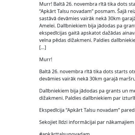
Murr! Baltā 26. novembra rītā tika dots st
“Apkārt Talsu novadam” posmam. Šajā reiz
sastāvā devāmies vairāk nekā 30km garajā
Amelei. Dalībniekiem bija jādodas pa gran
ekspedīcijas gaitā apskatot dažādas ain
velna pēdas dižakmeni. Paldies dalībniekie
[…]
Murr!
Baltā 26. novembra rītā tika dots starts 
devāmies vairāk nekā 30km garajā maršrut
Dalībniekiem bija jādodas pa grants un m
dižakmeni. Paldies dalībniekiem par izturīb
Ekspedīcija “Apkārt Talsu novadam” pared
Sekojiet līdzi informācijai par nākamajiem 
#apkārttalsunovadam