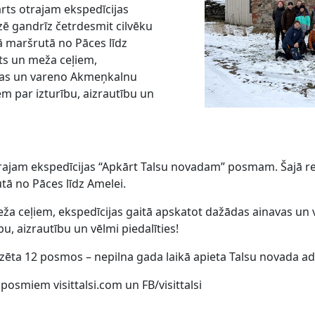
arts otrajam ekspedīcijas
ē gandrīz četrdesmit cilvēku
 maršrutā no Pāces līdz
ts un meža ceļiem,
avas un vareno Akmeņkalnu
m par izturību, aizrautību un
otrajam ekspedīcijas “Apkārt Talsu novadam” posmam. Šajā re
ā no Pāces līdz Amelei.
eža ceļiem, ekspedīcijas gaitā apskatot dažādas ainavas u
u, aizrautību un vēlmi piedalīties!
zēta 12 posmos – nepilna gada laikā apieta Talsu novada ad
posmiem visittalsi.com un FB/visittalsi