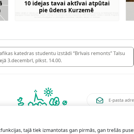
ā
10 idejas tavai aktīvai atpūtai
ā
pie ūdens Kurzemē
rāk
Uzzināt vairāk
afikas katedras studentu izstādi “Brīvais remonts” Talsu
ā 3.decembrī, plkst. 14.00.
Vēlos saņemt jaunum
funkcijas, tajā tiek izmantotas gan pirmās, gan trešās puse