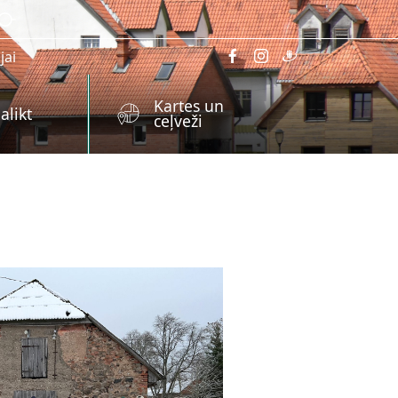
jai
Kartes un
alikt
ceļveži