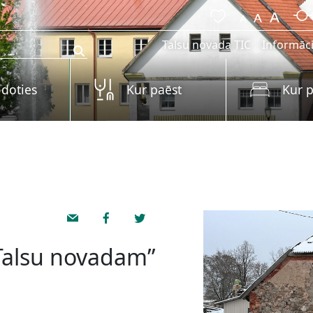
Talsu novada TIC
Informāci
 doties
Kur paēst
Kur p
 Talsu novadam”