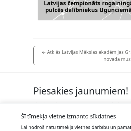
Latvijas čempionāts rogaining
pulcēs dalībniekus Uguņciem
Uzzināt vai
←
Atklās Latvijas Mākslas akadēmijas Gr
novada muzej
Piesakies jaunumiem!
Pieraksties jaunumiem e-pastā un nepalaid
garām jaunākās aktualitātes.
Šī tīmekļa vietne izmanto sīkdatnes
Lai nodrošinātu tīmekļa vietnes darbību un pamat