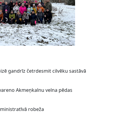
izē gandrīz četrdesmit cilvēku sastāvā
n vareno Akmeņkalnu velna pēdas
ministratīvā robeža