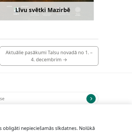
Līvu svētki Mazirbē
Uzzināt vairāk
Aktuālie pasākumi Talsu novadā no 1. –
4. decembrim
→
us uz norādīto e-pasta adresi.
s obligāti nepieciešamās sīkdatnes. Nolūkā