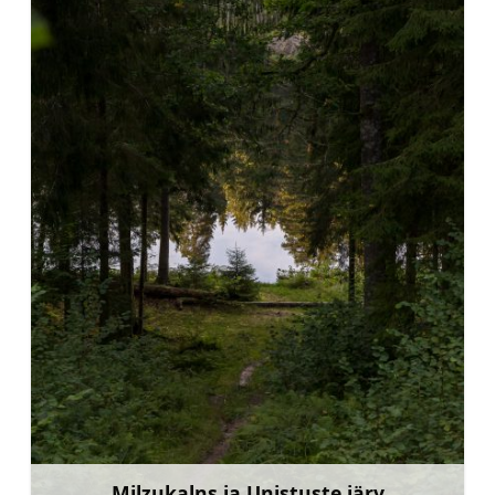
Milzukalns ja Unistuste järv