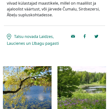
viivad külastajad maastikele, millel on maalilist ja
ajaloolist väärtust, või järvede Čumalu, Sirdsezersi,
Ābeļu supluskohtadesse.
Talsu novada Laidzes,
Laucienes un Lībagu pagasti