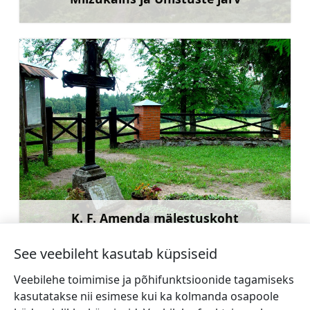
Rohkem teavet
K. F. Amenda mälestuskoht
Rohkem teavet
See veebileht kasutab küpsiseid
Veebilehe toimimise ja põhifunktsioonide tagamiseks
kasutatakse nii esimese kui ka kolmanda osapoole