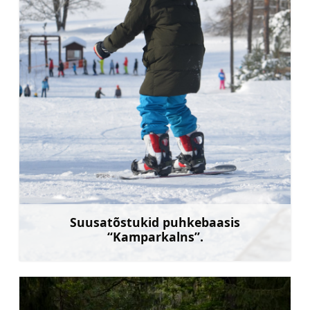
Suusatõstukid puhkebaasis
“Kamparkalns”.
Rohkem teavet