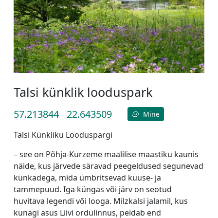
Talsi künklik looduspark
57.213844
22.643509
Mine
Talsi Künkliku Looduspargi
– see on Põhja-Kurzeme maalilise maastiku kaunis
näide, kus järvede säravad peegeldused segunevad
künkadega, mida ümbritsevad kuuse- ja
tammepuud. Iga küngas või järv on seotud
huvitava legendi või looga. Milzkalsi jalamil, kus
kunagi asus Liivi ordulinnus, peidab end