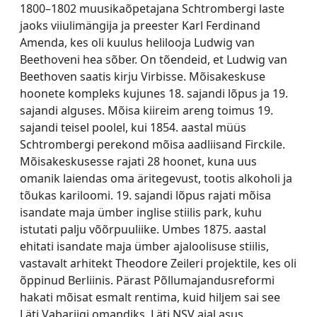
1800–1802 muusikaõpetajana Schtrombergi laste
jaoks viiulimängija ja preester Karl Ferdinand
Amenda, kes oli kuulus helilooja Ludwig van
Beethoveni hea sõber. On tõendeid, et Ludwig van
Beethoven saatis kirju Virbisse. Mõisakeskuse
hoonete kompleks kujunes 18. sajandi lõpus ja 19.
sajandi alguses. Mõisa kiireim areng toimus 19.
sajandi teisel poolel, kui 1854. aastal müüs
Schtrombergi perekond mõisa aadliisand Firckile.
Mõisakeskusesse rajati 28 hoonet, kuna uus
omanik laiendas oma äritegevust, tootis alkoholi ja
tõukas kariloomi. 19. sajandi lõpus rajati mõisa
isandate maja ümber inglise stiilis park, kuhu
istutati palju võõrpuuliike. Umbes 1875. aastal
ehitati isandate maja ümber ajaloolisuse stiilis,
vastavalt arhitekt Theodore Zeileri projektile, kes oli
õppinud Berliinis. Pärast Põllumajandusreformi
hakati mõisat esmalt rentima, kuid hiljem sai see
Läti Vabariigi omandiks. Läti NSV ajal asus