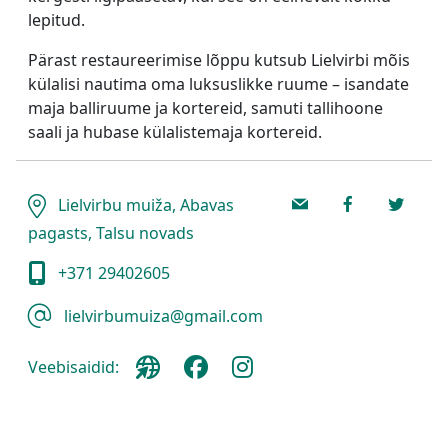
lepitud.
Pärast restaureerimise lõppu kutsub Lielvirbi mõis
külalisi nautima oma luksuslikke ruume – isandate
maja balliruume ja kortereid, samuti tallihoone
saali ja hubase külalistemaja kortereid.
Lielvirbu muiža, Abavas
pagasts, Talsu novads
+371 29402605
lielvirbumuiza@gmail.com
Veebisaidid: