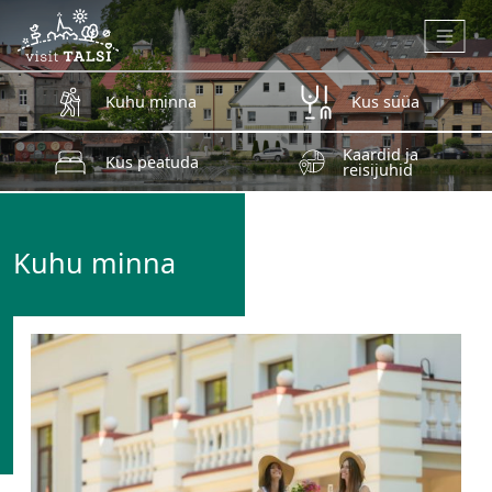
Skip to main content
Kuhu minna
Kus süüa
Kaardid ja
Kus peatuda
reisijuhid
Kuhu minna