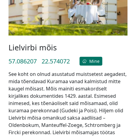
Lielvirbi mõis
57.086207
22.574072
Mine
See koht on olnud asustatud muistsetest aegadest,
mida tõendavad Kuramaa vanad kalmistud mitte
kaugel mõisast. Mõis mainiti esmakordselt
kirjalikes dokumentides 1429. aastal. Esimesed
inimesed, kes tõenäoliselt said mõisamaad, olid
kuramaa perekonnad (Gudeki ja Poisi). Hiljem olid
Lielvirbi mõisa omanikud saksa aadliisad –
Oldenbokum, Manteuffel-Zoege, Schtromberg ja
Fircki perekonnad. Lielvirbi mõisamajas töötas