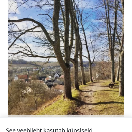
Sabiles Linnusemägi
Rohkem teavet
See veebileht kasutab küpsiseid