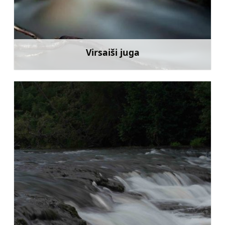
Virsaiši juga
Rohkem teavet