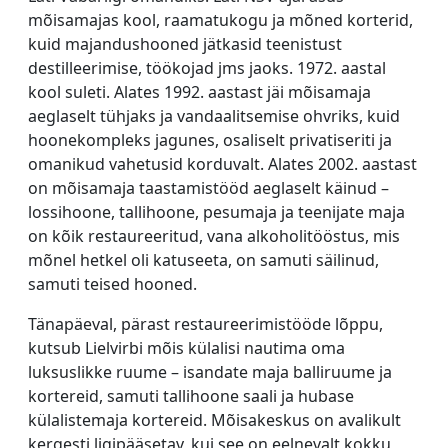
mõisamajas kool, raamatukogu ja mõned korterid,
kuid majandushooned jätkasid teenistust
destilleerimise, töökojad jms jaoks. 1972. aastal
kool suleti. Alates 1992. aastast jäi mõisamaja
aeglaselt tühjaks ja vandaalitsemise ohvriks, kuid
hoonekompleks jagunes, osaliselt privatiseriti ja
omanikud vahetusid korduvalt. Alates 2002. aastast
on mõisamaja taastamistööd aeglaselt käinud –
lossihoone, tallihoone, pesumaja ja teenijate maja
on kõik restaureeritud, vana alkoholitööstus, mis
mõnel hetkel oli katuseeta, on samuti säilinud,
samuti teised hooned.
Tänapäeval, pärast restaureerimistööde lõppu,
kutsub Lielvirbi mõis külalisi nautima oma
luksuslikke ruume – isandate maja balliruume ja
kortereid, samuti tallihoone saali ja hubase
külalistemaja kortereid. Mõisakeskus on avalikult
kergesti ligipääsetav, kui see on eelnevalt kokku